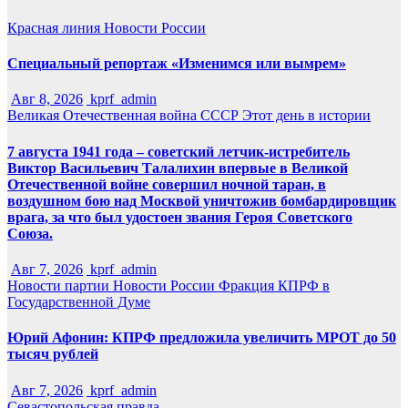
Красная линия
Новости России
Специальный репортаж «Изменимся или вымрем»
Авг 8, 2026
kprf_admin
Великая Отечественная война
СССР
Этот день в истории
7 августа 1941 года – советский летчик-истребитель
Виктор Васильевич Талалихин впервые в Великой
Отечественной войне совершил ночной таран, в
воздушном бою над Москвой уничтожив бомбардировщик
врага, за что был удостоен звания Героя Советского
Союза.
Авг 7, 2026
kprf_admin
Новости партии
Новости России
Фракция КПРФ в
Государственной Думе
Юрий Афонин: КПРФ предложила увеличить МРОТ до 50
тысяч рублей
Авг 7, 2026
kprf_admin
Севастопольская правда