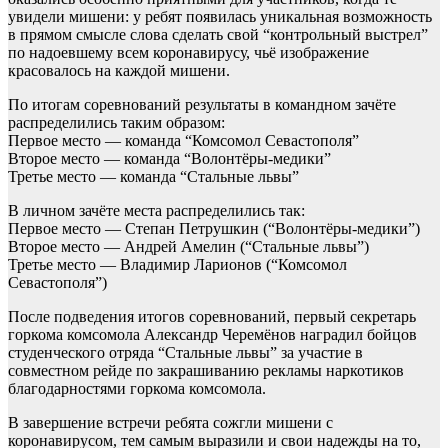
увидели мишени: у ребят появилась уникальная возможность
в прямом смысле слова сделать свой “контрольный выстрел”
по надоевшему всем коронавирусу, чьё изображение
красовалось на каждой мишени.
По итогам соревнований результаты в командном зачёте
распределились таким образом:
Первое место — команда “Комсомол Севастополя”
Второе место — команда “Волонтёры-медики”
Третье место — команда “Стальные львы”
В личном зачёте места распределились так:
Первое место — Степан Петрушкин (“Волонтёры-медики”)
Второе место — Андрей Амелин (“Стальные львы”)
Третье место — Владимир Ларионов (“Комсомол
Севастополя”)
После подведения итогов соревнований, первый секретарь
горкома комсомола Александр Черемёнов наградил бойцов
студенческого отряда “Стальные львы” за участие в
совместном рейде по закрашиванию рекламы наркотиков
благодарностями горкома комсомола.
В завершение встречи ребята сожгли мишени с
коронавирусом, тем самым выразили и свои надежды на то,