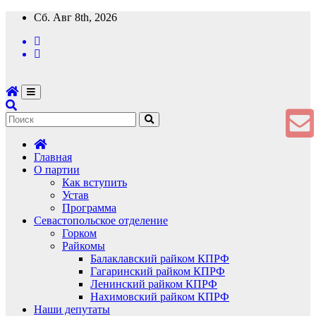
Перейти
Сб. Авг 8th, 2026
к
содержимому
Главная
О партии
Как вступить
Устав
Программа
Севастопольское отделение
Горком
Райкомы
Балаклавский райком КПРФ
Гагаринский райком КПРФ
Ленинский райком КПРФ
Нахимовский райком КПРФ
Наши депутаты