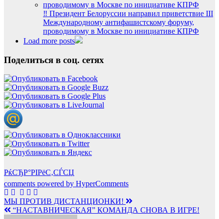
‼️ Президент Белоруссии направил приветствие III
Международному антифашистскому форуму,
проводимому в Москве по инициативе КПРФ
Load more posts
Поделиться в соц. сетях
РќСЂР°РІРёС‚СЃСЏ
comments powered by HyperComments
Навигация
МЫ ПРОТИВ ДИСТАНЦИОНКИ!
“НАСТАВНИЧЕСКАЯ” КОМАНДА СНОВА В ИГРЕ!
по