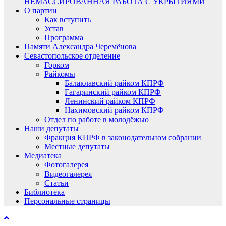
НЕМАССИРОВАННАЯ РАБОТА С УКРЫТИЯМИ
О партии
Как вступить
Устав
Программа
Памяти Александра Черемёнова
Севастопольское отделение
Горком
Райкомы
Балаклавский райком КПРФ
Гагаринский райком КПРФ
Ленинский райком КПРФ
Нахимовский райком КПРФ
Отдел по работе в молодёжью
Наши депутаты
Фракция КПРФ в законодательном собрании
Местные депутаты
Медиатека
Фотогалерея
Видеогалерея
Статьи
Библиотека
Персональные страницы