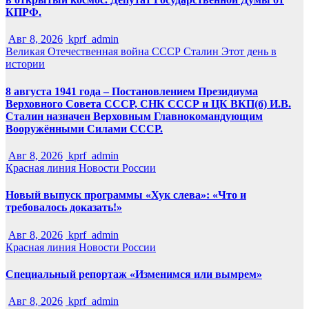
КПРФ.
Авг 8, 2026
kprf_admin
Великая Отечественная война
СССР
Сталин
Этот день в
истории
8 августа 1941 года – Постановлением Президиума
Верховного Совета СССР, СНК СССР и ЦК ВКП(б) И.В.
Сталин назначен Верховным Главнокомандующим
Вооружёнными Силами СССР.
Авг 8, 2026
kprf_admin
Красная линия
Новости России
Новый выпуск программы «Хук слева»: «Что и
требовалось доказать!»
Авг 8, 2026
kprf_admin
Красная линия
Новости России
Специальный репортаж «Изменимся или вымрем»
Авг 8, 2026
kprf_admin