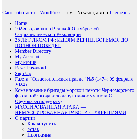
Сайт работает на WordPress
|
Тема: Newsup, автор
Themeansar
Home
102-я годовщина Великой Октябрьской
Социалистической Революции
25 ЛЕТ ЛКСМ РФ: ИДЕЯМ ВЕРНЫ, БОРЕМСЯ ДО
ПОЛНОЙ ПОБЕДЫ!
Member Directory
My Account
My Profile
Reset Password
Sign Up
Газета “Севастопольская правда” №5 (1474) 09 февраля
2024 г
Командование бригады морской пехоты Черноморского
флота поблагодарило депутата-коммуниста С.П.
Обухова за поддержку
МАССИРОВАННАЯ АТАКА —
НЕМАССИРОВАННАЯ РАБОТА С УКРЫТИЯМИ
О партии
Как вступить
Устав
Программа