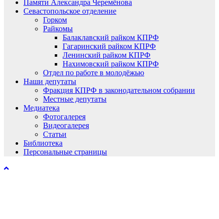
Памяти Александра Черемёнова
Севастопольское отделение
Горком
Райкомы
Балаклавский райком КПРФ
Гагаринский райком КПРФ
Ленинский райком КПРФ
Нахимовский райком КПРФ
Отдел по работе в молодёжью
Наши депутаты
Фракция КПРФ в законодательном собрании
Местные депутаты
Медиатека
Фотогалерея
Видеогалерея
Статьи
Библиотека
Персональные страницы