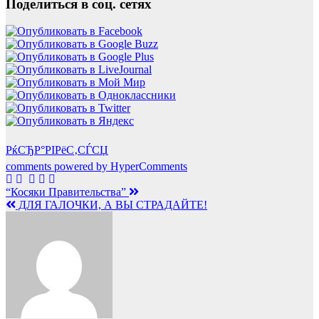
Поделиться в соц. сетях
РќСЂР°РІРёС‚СЃСЏ
comments powered by HyperComments
Навигация
“Косяки Правительства”
ДЛЯ ГАЛОЧКИ, А ВЫ СТРАДАЙТЕ!
по
записям