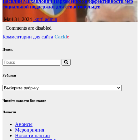
Василий Михайлович Пархоменко об эффективности мер
социальной поддержки для севастопольцев
Май 31, 2024
kprf_admin
Comments are disabled
Комментарии для сайта
Cackl
e
Поиск
Рубрики
Рубрики
Читайте новости Вконтакте
Новости
Анонсы
Мероприятия
Новости партии