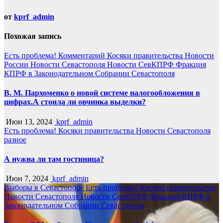
от
kprf_admin
Похожая запись
Есть проблема!
Комментарий
Косяки правительства
Новости
России
Новости Севастополя
Новости СевКПРФ
Фракция
КПРФ в Законодательном Собрании Севастополя
В. М. Пархоменко о новой системе налогообложения в
цифрах.А стоила ли овчинка выделки?
Июн 13, 2024
kprf_admin
Есть проблема!
Косяки правительства
Новости Севастополя
разное
А нужна ли там гостиница?
Июн 7, 2024
kprf_admin
Выборы в Севастополе
Есть проблема!
Косяки правительства
Новости Севастополя
Новости СевКПРФ
Фракция КПРФ в
Законодательном Собрании Севастополя