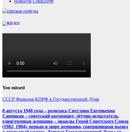
Новости СевКПРФ
RSS
You missed
СССР
Фракция КПРФ в Государственной Думе
8 августа 1948 года – родилась Светлана Евгеньевна
Савицкая – советский космонавт, лётчик-испытатель,
единственная женщина – дважды Герой Советского Союза
(1982, 1984), первая в мире женщина, совершившая выход
в открытый космос. Депутат Государственной Думы от