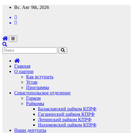
Перейти
Вс. Авг 9th, 2026
к
содержимому
Главная
О партии
Как вступить
Устав
Программа
Севастопольское отделение
Горком
Райкомы
Балаклавский райком КПРФ
Гагаринский райком КПРФ
Ленинский райком КПРФ
Нахимовский райком КПРФ
Наши депутаты