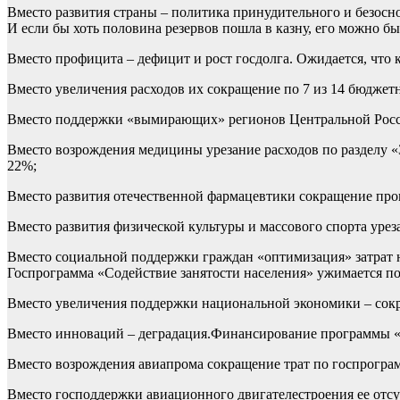
Вместо развития страны – политика принудительного и безоснов
И если бы хоть половина резервов пошла в казну, его можно бы
Вместо профицита – дефицит и рост госдолга. Ожидается, что 
Вместо увеличения расходов их сокращение по 7 из 14 бюджетны
Вместо поддержки «вымирающих» регионов Центральной России
Вместо возрождения медицины урезание расходов по разделу «З
22%;
Вместо развития отечественной фармацевтики сокращение програ
Вместо развития физической культуры и массового спорта уреза
Вместо социальной поддержки граждан «оптимизация» затрат 
Госпрограмма «Содействие занятости населения» ужимается поч
Вместо увеличения поддержки национальной экономики – сокра
Вместо инноваций – деградация.Финансирование программы «Эк
Вместо возрождения авиапрома сокращение трат по госпрограмм
Вместо господдержки авиационного двигателестроения ее отсут