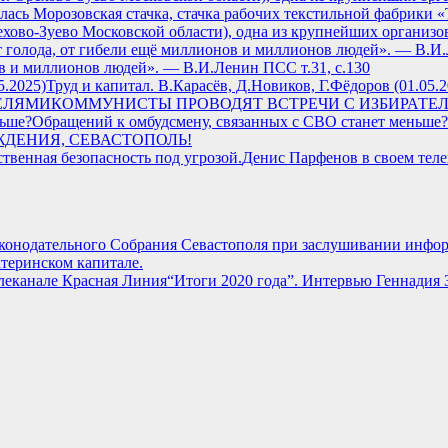
 началась Морозовская стачка, стачка рабочих текстильной фабр
ехово-Зуево Московской области), одна из крупнейших организ
ов и миллионов людей». — В.И.Ленин ПСС т.31, с.130
Труд и капитал. В.Карасёв, Д.Новиков, Г.Фёдоров (01.05.2
КОММУНИСТЫ ПРОВОДЯТ ВСТРЕЧИ С ИЗБИРАТЕ
Обращений к омбудсмену, связанных с СВО станет меньше?
ЖДЕНИЯ, СЕВАСТОПОЛЬ!
Денис Парфенов в своем теле
аконодательного Собрания Севастополя при заслушивании инфо
теринском капитале.
“Итоги 2020 года”. Интервью Геннадия 