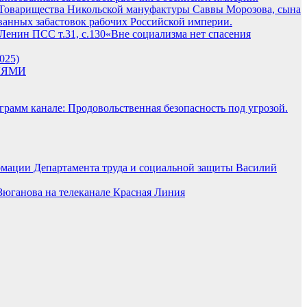
ики «Товарищества Никольской мануфактуры Саввы Морозова, сына
ованных забастовок рабочих Российской империи.
«Вне социализма нет спасения
025)
ЛЯМИ
грамм канале: Продовольственная безопасность под угрозой.
рмации Департамента труда и социальной защиты Василий
Зюганова на телеканале Красная Линия