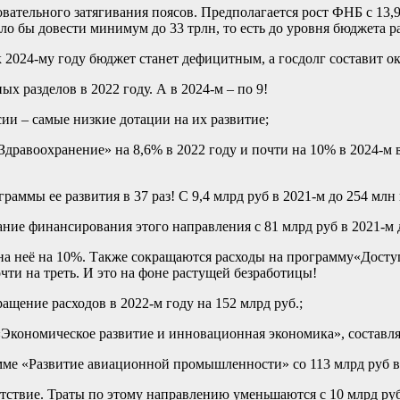
ательного затягивания поясов. Предполагается рост ФНБ с 13,9 д
ло бы довести минимум до 33 трлн, то есть до уровня бюджета р
к 2024-му году бюджет станет дефицитным, а госдолг составит 
х разделов в 2022 году. А в 2024-м – по 9!
 – самые низкие дотации на их развитие;
дравоохранение» на 8,6% в 2022 году и почти на 10% в 2024-м 
ммы ее развития в 37 раз! С 9,4 млрд руб в 2021-м до 254 млн 
ние финансирования этого направления с 81 млрд руб в 2021-м д
на неё на 10%. Также сокращаются расходы на программу«Доступ
ти на треть. И это на фоне растущей безработицы!
щение расходов в 2022-м году на 152 млрд руб.;
ономическое развитие и инновационная экономика», составляющ
е «Развитие авиационной промышленности» со 113 млрд руб в 20
ствие. Траты по этому направлению уменьшаются с 10 млрд руб в