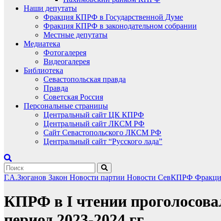
Наши депутаты
Фракция КПРФ в Государственной Думе
Фракция КПРФ в законодательном собрании
Местные депутаты
Медиатека
Фотогалерея
Видеогалерея
Библиотека
Севастопольская правда
Правда
Советская Россия
Персональные страницы
Центральный сайт ЦК КПРФ
Центральный сайт ЛКСМ РФ
Сайт Севастопольского ЛКСМ РФ
Центральный сайт “Русского лада”
Г.А.Зюганов
Закон
Новости партии
Новости СевКПРФ
Фракци
КПРФ в I чтении проголосов
период 2023-2024 гг.