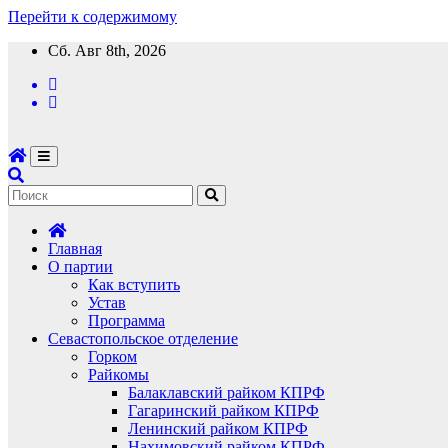
Перейти к содержимому
Сб. Авг 8th, 2026
Главная
О партии
Как вступить
Устав
Программа
Севастопольское отделение
Горком
Райкомы
Балаклавский райком КПРФ
Гагаринский райком КПРФ
Ленинский райком КПРФ
Нахимовский райком КПРФ