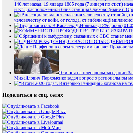
140 лет назад, 19 января 1885 года (7 января по ст.ст.)
и К°», расположенной близ станицы Орехово (ныне г. Ор
человечеству от войн, от голода, от гибели ещё миллион
С ДНЁМ РО
10 июня на пленарном заседании З
Михайлович Пархоменко задал вопрос о региональном ма
Поделиться в соц. сетях