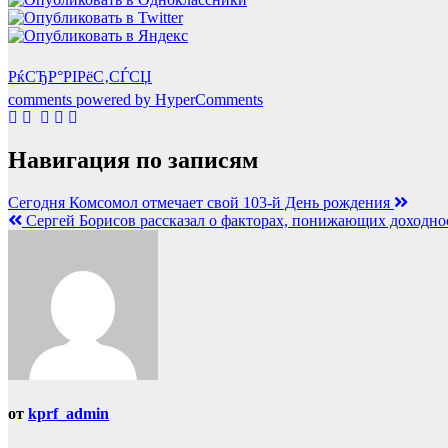
РќСЂР°РІРёС‚СЃСЏ
comments powered by HyperComments
Навигация по записям
Сегодня Комсомол отмечает свой 103-й День рождения
Сергей Борисов рассказал о факторах, понижающих доходнос
от
kprf_admin