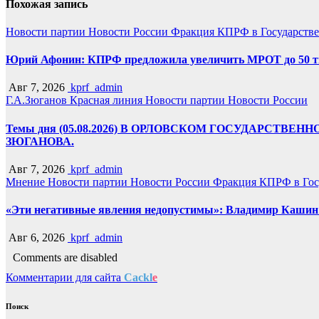
Похожая запись
Новости партии
Новости России
Фракция КПРФ в Государств
Юрий Афонин: КПРФ предложила увеличить МРОТ до 50 т
Авг 7, 2026
kprf_admin
Г.А.Зюганов
Красная линия
Новости партии
Новости России
Темы дня (05.08.2026) В ОРЛОВСКОМ ГОСУДАРС
ЗЮГАНОВА.
Авг 7, 2026
kprf_admin
Мнение
Новости партии
Новости России
Фракция КПРФ в Гос
«Эти негативные явления недопустимы»: Владимир Кашин р
Авг 6, 2026
kprf_admin
Comments are disabled
Комментарии для сайта
Cackl
e
Поиск