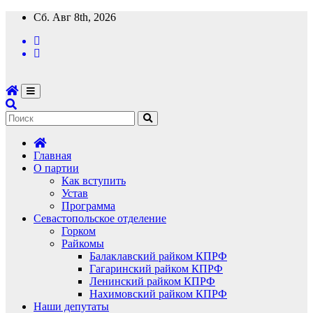
Перейти
Сб. Авг 8th, 2026
к
содержимому
Главная
О партии
Как вступить
Устав
Программа
Севастопольское отделение
Горком
Райкомы
Балаклавский райком КПРФ
Гагаринский райком КПРФ
Ленинский райком КПРФ
Нахимовский райком КПРФ
Наши депутаты