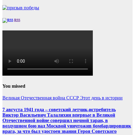
RSS
You missed
Великая Отечественная война
СССР
Этот день в истории
7 августа 1941 года – советский летчик-истребитель
Виктор Васильевич Талалихин впервые в Великой
Отечественной войне совершил ночной таран, в
воздушном бою над Москвой уничтожив бомбардировщик
врага, за что был удостоен звания Героя Советского