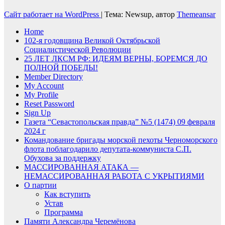
Сайт работает на WordPress
|
Тема: Newsup, автор
Themeansar
Home
102-я годовщина Великой Октябрьской
Социалистической Революции
25 ЛЕТ ЛКСМ РФ: ИДЕЯМ ВЕРНЫ, БОРЕМСЯ ДО
ПОЛНОЙ ПОБЕДЫ!
Member Directory
My Account
My Profile
Reset Password
Sign Up
Газета “Севастопольская правда” №5 (1474) 09 февраля
2024 г
Командование бригады морской пехоты Черноморского
флота поблагодарило депутата-коммуниста С.П.
Обухова за поддержку
МАССИРОВАННАЯ АТАКА —
НЕМАССИРОВАННАЯ РАБОТА С УКРЫТИЯМИ
О партии
Как вступить
Устав
Программа
Памяти Александра Черемёнова