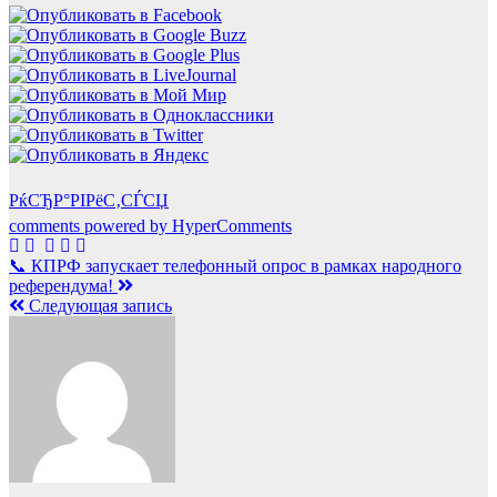
РќСЂР°РІРёС‚СЃСЏ
comments powered by HyperComments
Навигация
📞 КПРФ запускает телефонный опрос в рамках народного
референдума!
по
Следующая запись
записям