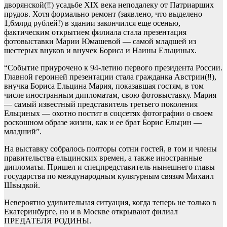
дворянской(‼️) усадьбе XIX века неподалеку от Патриарших
прудов. Хотя формально ремонт (заявлено, что выделено
1,6млрд рублей!) в здании закончился еще осенью,
фактическим открытием филиала стала презентация
фотовыставки Марии Юмашевой — самой младшей из
шестерых внуков и внучек Бориса и Наины Ельциных.
“Событие приурочено к 94-летию первого президента России.
Главной героиней презентации стала гражданка Австрии(‼️),
внучка Бориса Ельцина Мария, показавшая гостям, в том
числе иностранным дипломатам, свою фотовыставку. Мария
— самый известный представитель третьего поколения
Ельциных — охотно постит в соцсетях фотографии о своем
роскошном образе жизни, как и ее брат Борис Ельцин —
младший”.
На выставку собралось полторы сотни гостей, в том и члены
правительства ельцинских времен, а также иностранные
дипломаты. Пришел и спецпредставитель нынешнего главы
государства по международным культурным связям Михаил
Швыдкой.
Невероятно удивительная ситуация, когда теперь не только в
Екатеринбурге, но и в Москве открывают филиал
ПРЕДАТЕЛЯ РОДИНЫ.