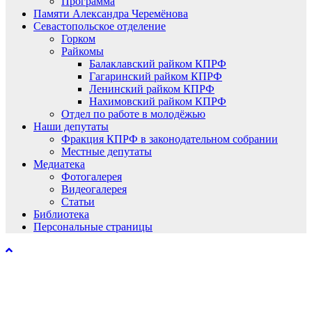
Программа
Памяти Александра Черемёнова
Севастопольское отделение
Горком
Райкомы
Балаклавский райком КПРФ
Гагаринский райком КПРФ
Ленинский райком КПРФ
Нахимовский райком КПРФ
Отдел по работе в молодёжью
Наши депутаты
Фракция КПРФ в законодательном собрании
Местные депутаты
Медиатека
Фотогалерея
Видеогалерея
Статьи
Библиотека
Персональные страницы