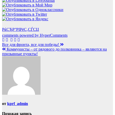
РќСЂР°РІРёС‚СЃСЏ
comments powered by HyperComments
Навигация
Все для фронта, все для победы!
Коммунисты – от рядового до полковника – являются на
по
призывные пункты!
записям
от
kprf_admin
Похожая запись