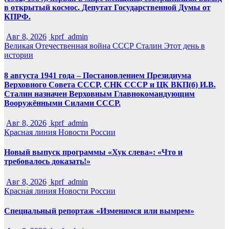
в открытый космос. Депутат Государственной Думы от
КПРФ.
Авг 8, 2026
kprf_admin
Великая Отечественная война
СССР
Сталин
Этот день в
истории
8 августа 1941 года – Постановлением Президиума
Верховного Совета СССР, СНК СССР и ЦК ВКП(б) И.В.
Сталин назначен Верховным Главнокомандующим
Вооружёнными Силами СССР.
Авг 8, 2026
kprf_admin
Красная линия
Новости России
Новый выпуск программы «Хук слева»: «Что и
требовалось доказать!»
Авг 8, 2026
kprf_admin
Красная линия
Новости России
Специальный репортаж «Изменимся или вымрем»