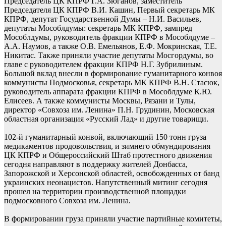
Председатель ЦК КПРФ Г.А. Зюганов, заместитель
Председателя ЦК КПРФ В.И. Кашин, Первый секретарь МК
КПРФ, депутат Государственной Думы – Н.И. Васильев,
депутаты Мособлдумы: секретарь МК КПРФ, зампред
Мособлдумы, руководитель фракции КПРФ в Мособлдуме –
А.А. Наумов, а также О.В. Емельянов, Е.Ф. Мокринская, Т.Е.
Никитас. Также приняли участие депутаты Мосгордумы, во
главе с руководителем фракции КПРФ Н.Г. Зубрилиным.
Большой вклад внесли в формирование гуманитарного конвоя
коммунисты Подмосковья, секретарь МК КПРФ В.Н. Стасюк,
руководитель аппарата фракции КПРФ в Мособлдуме К.Ю.
Елисеев. А также коммунисты Москвы, Рязани и Тулы,
директор «Совхоза им. Ленина» П.Н. Грудинин, Московская
областная организация «Русский Лад» и другие товарищи.
102-й гуманитарный конвой, включающий 150 тонн груза
медикаментов продовольствия, и зимнего обмундирования
ЦК КПРФ и Общероссийский Штаб протестного движения
сегодня направляют в поддержку жителей Донбасса,
Запорожской и Херсонской областей, освобожденных от банд
украинских неонацистов. Напутственный митинг сегодня
прошел на территории производственной площадки
подмосковного Совхоза им. Ленина.
В формировании груза приняли участие партийные комитеты,