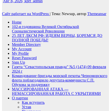
Авг 8, 2026
kprf_admin
Сайт работает на WordPress
|
Тема: Newsup, автор
Themeansar
Home
102-я годовщина Великой Октябрьской
Социалистической Революции
25 ЛЕТ ЛКСМ РФ: ИДЕЯМ ВЕРНЫ, БОРЕМСЯ ДО
ПОЛНОЙ ПОБЕДЫ!
Member Directory
My Account
My Profile
Reset Password
Sign Up
Газета “Севастопольская правда” №5 (1474) 09 февраля
2024 г
Командование бригады морской пехоты Черноморского
флота поблагодарило депутата-коммуниста С.П.
Обухова за поддержку
МАССИРОВАННАЯ АТАКА —
НЕМАССИРОВАННАЯ РАБОТА С УКРЫТИЯМИ
О партии
Как вступить
Устав