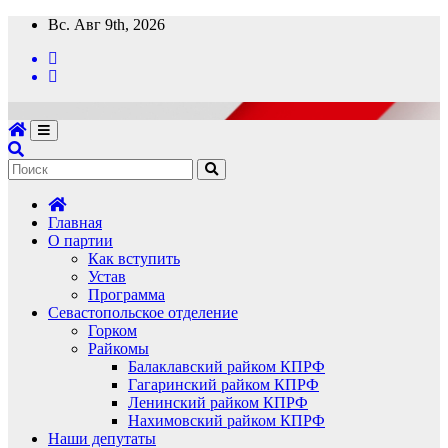
Перейти
Вс. Авг 9th, 2026
к
содержимому
Главная
О партии
Как вступить
Устав
Программа
Севастопольское отделение
Горком
Райкомы
Балаклавский райком КПРФ
Гагаринский райком КПРФ
Ленинский райком КПРФ
Нахимовский райком КПРФ
Наши депутаты