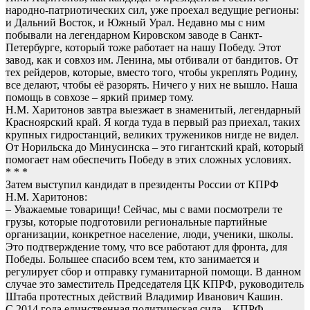
народно-патриотических сил, уже проехал ведущие регионы:
и Дальний Восток, и Южный Урал. Недавно мы с ним
побывали на легендарном Кировском заводе в Санкт-
Петербурге, который тоже работает на нашу Победу. Этот
завод, как и совхоз им. Ленина, мы отбивали от бандитов. От
тех рейдеров, которые, вместо того, чтобы укреплять Родину,
все делают, чтобы её разорять. Ничего у них не вышло. Наша
помощь в совхозе – яркий пример тому.
Н.М. Харитонов завтра выезжает в знаменитый, легендарный
Красноярский край. Я когда туда в первый раз приехал, таких
крупных гидростанций, великих тружеников нигде не видел.
От Норильска до Минусинска – это гигантский край, который
помогает нам обеспечить Победу в этих сложных условиях.
* * *
Затем выступил кандидат в президенты России от КПРФ
Н.М. Харитонов:
– Уважаемые товарищи! Сейчас, мы с вами посмотрели те
грузы, которые подготовили региональные партийные
организации, конкретное население, люди, ученики, школы.
Это подтверждение тому, что все работают для фронта, для
Победы. Большее спасибо всем тем, кто занимается и
регулирует сбор и отправку гуманитарной помощи. В данном
случае это заместитель Председателя ЦК КПРФ, руководитель
Штаба протестных действий Владимир Иванович Кашин.
С 2014 года единственная политическая сила – КПРФ,