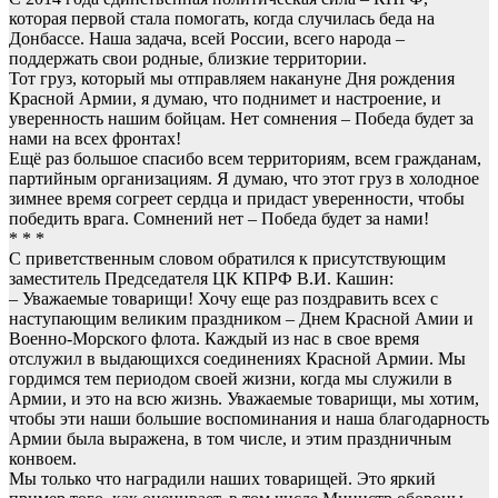
которая первой стала помогать, когда случилась беда на
Донбассе. Наша задача, всей России, всего народа –
поддержать свои родные, близкие территории.
Тот груз, который мы отправляем накануне Дня рождения
Красной Армии, я думаю, что поднимет и настроение, и
уверенность нашим бойцам. Нет сомнения – Победа будет за
нами на всех фронтах!
Ещё раз большое спасибо всем территориям, всем гражданам,
партийным организациям. Я думаю, что этот груз в холодное
зимнее время согреет сердца и придаст уверенности, чтобы
победить врага. Сомнений нет – Победа будет за нами!
* * *
С приветственным словом обратился к присутствующим
заместитель Председателя ЦК КПРФ В.И. Кашин:
– Уважаемые товарищи! Хочу еще раз поздравить всех с
наступающим великим праздником – Днем Красной Амии и
Военно-Морского флота. Каждый из нас в свое время
отслужил в выдающихся соединениях Красной Армии. Мы
гордимся тем периодом своей жизни, когда мы служили в
Армии, и это на всю жизнь. Уважаемые товарищи, мы хотим,
чтобы эти наши большие воспоминания и наша благодарность
Армии была выражена, в том числе, и этим праздничным
конвоем.
Мы только что наградили наших товарищей. Это яркий