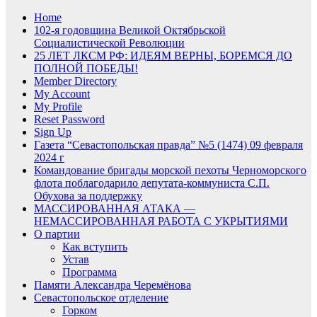
Home
102-я годовщина Великой Октябрьской
Социалистической Революции
25 ЛЕТ ЛКСМ РФ: ИДЕЯМ ВЕРНЫ, БОРЕМСЯ ДО
ПОЛНОЙ ПОБЕДЫ!
Member Directory
My Account
My Profile
Reset Password
Sign Up
Газета “Севастопольская правда” №5 (1474) 09 февраля
2024 г
Командование бригады морской пехоты Черноморского
флота поблагодарило депутата-коммуниста С.П.
Обухова за поддержку
МАССИРОВАННАЯ АТАКА —
НЕМАССИРОВАННАЯ РАБОТА С УКРЫТИЯМИ
О партии
Как вступить
Устав
Программа
Памяти Александра Черемёнова
Севастопольское отделение
Горком