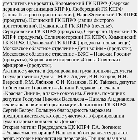
утеплитель на кровати), Коломенский ГК КПРФ (Озерская
первичная организация КПРФ), Люберецкий ГК КПРФ
(лапша быстрого приготовления), Наро-Фоминский ГК КПРФ
(продукты), Ногинский ГК КПРФ (лапша быстрого
приготовления), Пушкинский ГК КПРФ (печенье),
Серпуховский ГК КПРФ (продукты), Серебряно-Прудский ГК
КПРФ (продукты), Солнечногорский ГК КПРФ, Химкинский
ГК КПРФ, Щёлковский ГК КПРФ (продукты, новые вещи),
Московское областное отделение «Дети войны» (продукты),
Московское областное отделение «ВЖС – Надежда России»
(продукты), Королёвское отделение «Союза Советских
офицеров» (продукты).
Активное участие в формировании груза приняли депутаты
Государственной Думы – М.Ю. Авдеев, В.И. Егоров, Н.Н.
Езерский, Р.М. Лябихов, С.И. Казанков, К.К. Тайсаев, депутат
Лобненского Горсовета – Даниил Рендаков, телеканал
«Красная Линия», а также совхоз им. Ленина, помощник
депутата Госдумы Николая Васильева – Наталья Андрианова,
секретарь первичной организации Ленинского ГК КПРФ
Сергей Белоус. Большую благодарность выражаем
предпринимателям, которые участвуют в формировании
гуманитарных конвоев на Донбасс.
Открыл митинг Председатель ЦК КПРФ Г.А. Зюганов:
– Уважаемые товарищи! Наш конвой отправляется для тех
ребят, которые находятся на передовой. Три дня назад мы