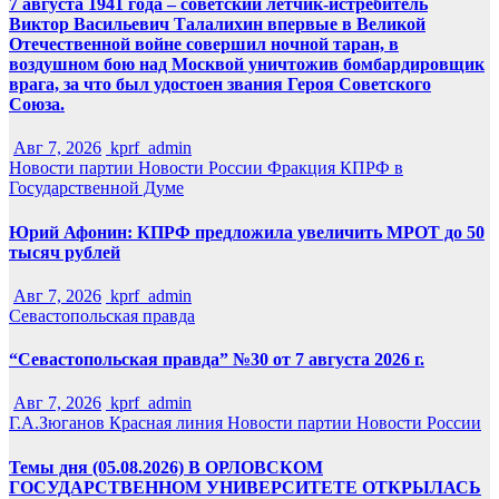
7 августа 1941 года – советский летчик-истребитель
Виктор Васильевич Талалихин впервые в Великой
Отечественной войне совершил ночной таран, в
воздушном бою над Москвой уничтожив бомбардировщик
врага, за что был удостоен звания Героя Советского
Союза.
Авг 7, 2026
kprf_admin
Новости партии
Новости России
Фракция КПРФ в
Государственной Думе
Юрий Афонин: КПРФ предложила увеличить МРОТ до 50
тысяч рублей
Авг 7, 2026
kprf_admin
Севастопольская правда
“Севастопольская правда” №30 от 7 августа 2026 г.
Авг 7, 2026
kprf_admin
Г.А.Зюганов
Красная линия
Новости партии
Новости России
Темы дня (05.08.2026) В ОРЛОВСКОМ
ГОСУДАРСТВЕННОМ УНИВЕРСИТЕТЕ ОТКРЫЛАСЬ