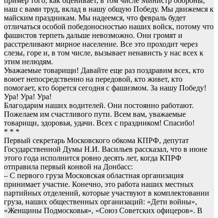
пример того, как оценивает, в том числе Министр обороны,
наш с вами труд, вклад в нашу общую Победу. Мы движемся к
майским праздникам. Мы надеемся, что февраль будет
отличаться особой победоносностью наших войск, потому что
фашистов терпеть дальше невозможно. Они громят и
расстреливают мирное население. Все это проходит через
слезы, горе и, в том числе, вызывает ненависть у нас всех к
этим нелюдям.
Уважаемые товарищи! Давайте еще раз поздравим всех, кто
воюет непосредственно на передовой, кто живет, кто
помогает, кто борется сегодня с фашизмом. За нашу Победу!
Ура! Ура! Ура!
Благодарим наших водителей. Они постоянно работают.
Пожелаем им счастливого пути. Всем вам, уважаемые
товарищи, здоровья, удачи. Всех с праздником! Спасибо!
* * *
Первый секретарь Московского обкома КПРФ, депутат
Государственной Думы Н.И. Васильев рассказал, что в июне
этого года исполнится ровно десять лет, когда КПРФ
отправила первый конвой на Донбасс:
– С первого груза Московская областная организация
принимает участие. Конечно, это работа наших местных
партийных отделений, которые участвуют в комплектовании
груза, наших общественных организаций: «Дети войны»,
«Женщины Подмосковья», «Союз Советских офицеров». В