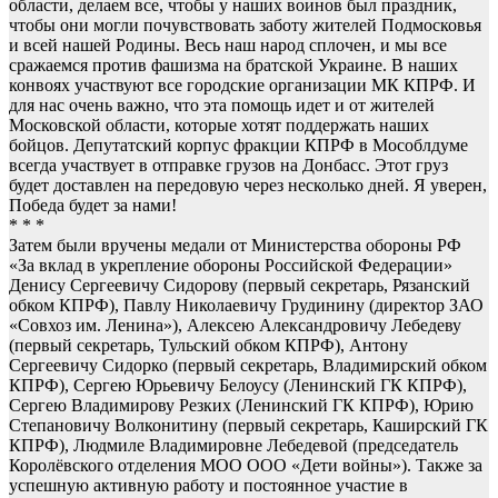
области, делаем все, чтобы у наших воинов был праздник,
чтобы они могли почувствовать заботу жителей Подмосковья
и всей нашей Родины. Весь наш народ сплочен, и мы все
сражаемся против фашизма на братской Украине. В наших
конвоях участвуют все городские организации МК КПРФ. И
для нас очень важно, что эта помощь идет и от жителей
Московской области, которые хотят поддержать наших
бойцов. Депутатский корпус фракции КПРФ в Мособлдуме
всегда участвует в отправке грузов на Донбасс. Этот груз
будет доставлен на передовую через несколько дней. Я уверен,
Победа будет за нами!
* * *
Затем были вручены медали от Министерства обороны РФ
«За вклад в укрепление обороны Российской Федерации»
Денису Сергеевичу Сидорову (первый секретарь, Рязанский
обком КПРФ), Павлу Николаевичу Грудинину (директор ЗАО
«Совхоз им. Ленина»), Алексею Александровичу Лебедеву
(первый секретарь, Тульский обком КПРФ), Антону
Сергеевичу Сидорко (первый секретарь, Владимирский обком
КПРФ), Сергею Юрьевичу Белоусу (Ленинский ГК КПРФ),
Сергею Владимирову Резких (Ленинский ГК КПРФ), Юрию
Степановичу Волконитину (первый секретарь, Каширский ГК
КПРФ), Людмиле Владимировне Лебедевой (председатель
Королёвского отделения МОО ООО «Дети войны»). Также за
успешную активную работу и постоянное участие в