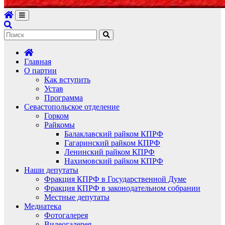
Главная
О партии
Как вступить
Устав
Программа
Севастопольское отделение
Горком
Райкомы
Балаклавский райком КПРФ
Гагаринский райком КПРФ
Ленинский райком КПРФ
Нахимовский райком КПРФ
Наши депутаты
Фракция КПРФ в Государственной Думе
Фракция КПРФ в законодательном собрании
Местные депутаты
Медиатека
Фотогалерея
Видеогалерея