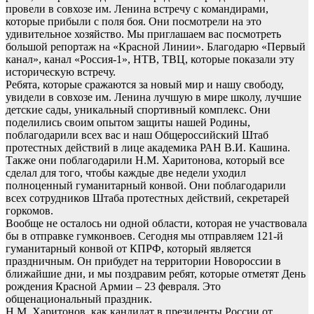
провели в совхозе им. Ленина встречу с командирами,
которые прибыли с поля боя. Они посмотрели на это
удивительное хозяйство. Мы приглашаем вас посмотреть
большой репортаж на «Красной Линии». Благодарю «Первый
канал», канал «Россия-1», НТВ, ТВЦ, которые показали эту
историческую встречу.
Ребята, которые сражаются за новый мир и нашу свободу,
увидели в совхозе им. Ленина лучшую в мире школу, лучшие
детские сады, уникальный спортивный комплекс. Они
поделились своим опытом защиты нашей Родины,
поблагодарили всех вас и наш Общероссийский Штаб
протестных действий в лице академика РАН В.И. Кашина.
Также они поблагодарили Н.М. Харитонова, который все
сделал для того, чтобы каждые две недели уходил
полноценный гуманитарный конвой. Они поблагодарили
всех сотрудников Штаба протестных действий, секретарей
горкомов.
Вообще не осталось ни одной области, которая не участвовала
бы в отправке гумконвоев. Сегодня мы отправляем 121-й
гуманитарный конвой от КПРФ, который является
праздничным. Он прибудет на территории Новороссии в
ближайшие дни, и мы поздравим ребят, которые отметят День
рождения Красной Армии – 23 февраля. Это
общенациональный праздник.
Н.М. Харитонов, как кандидат в президенты России от