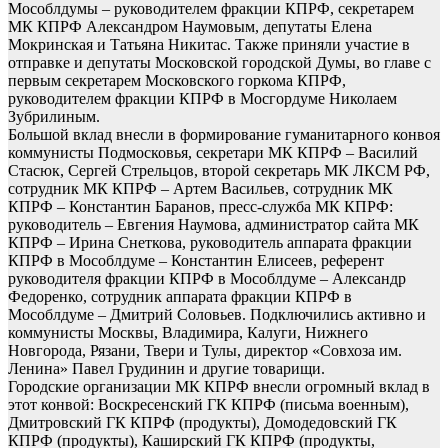
Мособлдумы – руководителем фракции КПРФ, секретарем
МК КПРФ Александром Наумовым, депутаты Елена
Мокринская и Татьяна Никитас. Также приняли участие в
отправке и депутаты Московской городской Думы, во главе с
первым секретарем Московского горкома КПРФ,
руководителем фракции КПРФ в Мосгордуме Николаем
Зубрилиным.
Большой вклад внесли в формирование гуманитарного конвоя
коммунисты Подмосковья, секретари МК КПРФ – Василий
Стасюк, Сергей Стрельцов, второй секретарь МК ЛКСМ РФ,
сотрудник МК КПРФ – Артем Васильев, сотрудник МК
КПРФ – Константин Баранов, пресс-служба МК КПРФ:
руководитель – Евгения Наумова, администратор сайта МК
КПРФ – Ирина Снеткова, руководитель аппарата фракции
КПРФ в Мособлдуме – Константин Елисеев, референт
руководителя фракции КПРФ в Мособлдуме – Александр
Федоренко, сотрудник аппарата фракции КПРФ в
Мособлдуме – Дмитрий Соловьев. Подключились активно и
коммунисты Москвы, Владимира, Калуги, Нижнего
Новгорода, Рязани, Твери и Тулы, директор «Совхоза им.
Ленина» Павел Грудинин и другие товарищи.
Городские организации МК КПРФ внесли огромный вклад в
этот конвой: Воскресенский ГК КПРФ (письма военным),
Дмитровский ГК КПРФ (продукты), Домодедовский ГК
КПРФ (продукты), Каширский ГК КПРФ (продукты,