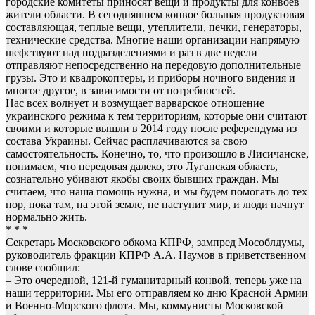
городские комитеты приносят вещи и продукты для конвоев
жители области. В сегодняшнем конвое большая продуктовая
составляющая, теплые вещи, утеплители, печки, генераторы,
технические средства. Многие наши организации напрямую
шефствуют над подразделениями и раз в две недели
отправляют непосредственно на передовую дополнительные
грузы. Это и квадрокоптеры, и приборы ночного видения и
многое другое, в зависимости от потребностей.
Нас всех волнует и возмущает варварское отношение
украинского режима к тем территориям, которые они считают
своими и которые вышли в 2014 году после референдума из
состава Украины. Сейчас расплачиваются за свою
самостоятельность. Конечно, то, что произошло в Лисичанске,
понимаем, что передовая далеко, это Луганская область,
сознательно убивают якобы своих бывших граждан. Мы
считаем, что наша помощь нужна, и мы будем помогать до тех
пор, пока там, на этой земле, не наступит мир, и люди начнут
нормально жить.
* * *
Секретарь Московского обкома КПРФ, зампред Мособлдумы,
руководитель фракции КПРФ А.А. Наумов в приветственном
слове сообщил:
– Это очередной, 121-й гуманитарный конвой, теперь уже на
наши территории. Мы его отправляем ко дню Красной Армии
и Военно-Морского флота. Мы, коммунисты Московской