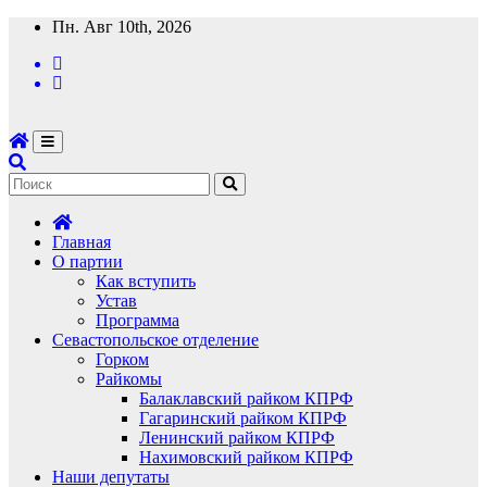
Перейти
Пн. Авг 10th, 2026
к
содержимому
Главная
О партии
Как вступить
Устав
Программа
Севастопольское отделение
Горком
Райкомы
Балаклавский райком КПРФ
Гагаринский райком КПРФ
Ленинский райком КПРФ
Нахимовский райком КПРФ
Наши депутаты