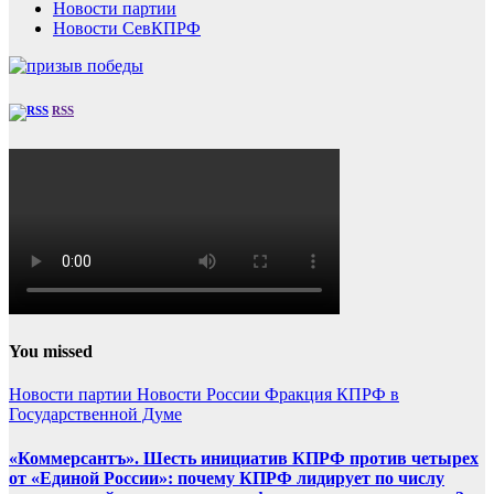
Новости партии
Новости СевКПРФ
RSS
You missed
Новости партии
Новости России
Фракция КПРФ в
Государственной Думе
«Коммерсантъ». Шесть инициатив КПРФ против четырех
от «Единой России»: почему КПРФ лидирует по числу