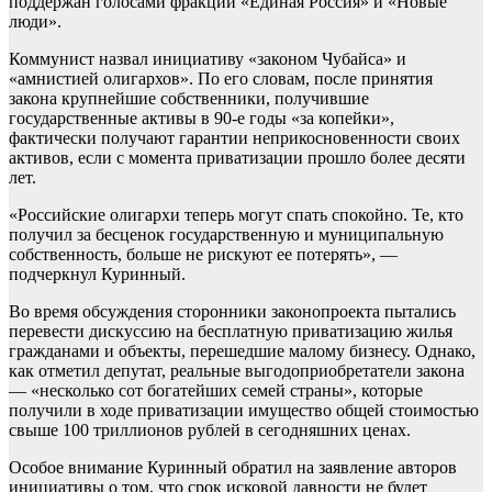
поддержан голосами фракций «Единая Россия» и «Новые
люди».
Коммунист назвал инициативу «законом Чубайса» и
«амнистией олигархов». По его словам, после принятия
закона крупнейшие собственники, получившие
государственные активы в 90-е годы «за копейки»,
фактически получают гарантии неприкосновенности своих
активов, если с момента приватизации прошло более десяти
лет.
«Российские олигархи теперь могут спать спокойно. Те, кто
получил за бесценок государственную и муниципальную
собственность, больше не рискуют ее потерять», —
подчеркнул Куринный.
Во время обсуждения сторонники законопроекта пытались
перевести дискуссию на бесплатную приватизацию жилья
гражданами и объекты, перешедшие малому бизнесу. Однако,
как отметил депутат, реальные выгодоприобретатели закона
— «несколько сот богатейших семей страны», которые
получили в ходе приватизации имущество общей стоимостью
свыше 100 триллионов рублей в сегодняшних ценах.
Особое внимание Куринный обратил на заявление авторов
инициативы о том, что срок исковой давности не будет