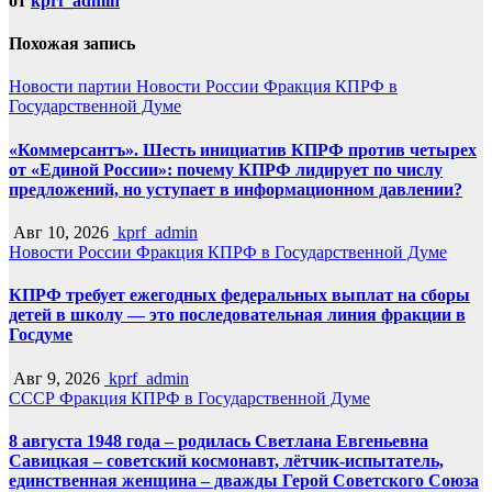
от
kprf_admin
Похожая запись
Новости партии
Новости России
Фракция КПРФ в
Государственной Думе
«Коммерсантъ». Шесть инициатив КПРФ против четырех
от «Единой России»: почему КПРФ лидирует по числу
предложений, но уступает в информационном давлении?
Авг 10, 2026
kprf_admin
Новости России
Фракция КПРФ в Государственной Думе
КПРФ требует ежегодных федеральных выплат на сборы
детей в школу — это последовательная линия фракции в
Госдуме
Авг 9, 2026
kprf_admin
СССР
Фракция КПРФ в Государственной Думе
8 августа 1948 года – родилась Светлана Евгеньевна
Савицкая – советский космонавт, лётчик-испытатель,
единственная женщина – дважды Герой Советского Союза