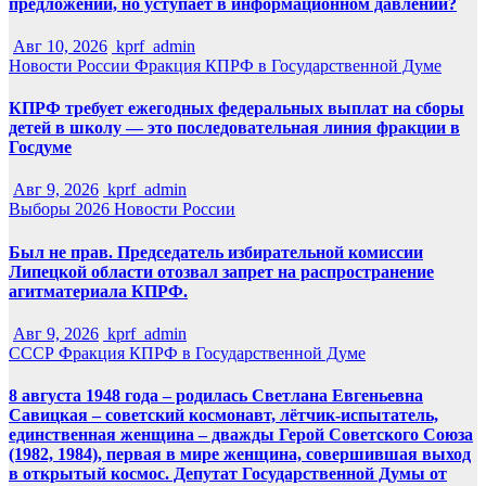
предложений, но уступает в информационном давлении?
Авг 10, 2026
kprf_admin
Новости России
Фракция КПРФ в Государственной Думе
КПРФ требует ежегодных федеральных выплат на сборы
детей в школу — это последовательная линия фракции в
Госдуме
Авг 9, 2026
kprf_admin
Выборы 2026
Новости России
Был не прав. Председатель избирательной комиссии
Липецкой области отозвал запрет на распространение
агитматериала КПРФ.
Авг 9, 2026
kprf_admin
СССР
Фракция КПРФ в Государственной Думе
8 августа 1948 года – родилась Светлана Евгеньевна
Савицкая – советский космонавт, лётчик-испытатель,
единственная женщина – дважды Герой Советского Союза
(1982, 1984), первая в мире женщина, совершившая выход
в открытый космос. Депутат Государственной Думы от