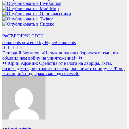
РќСЂР°РІРёС‚СЃСЏ
comments powered by HyperComments
Навигация
Геннадий Зюганов: «Нельзя вполсилы бороться с теми, кто
объявил нам войну на уничтожение!»
по
Юрий Афонин: Средства от налога на дворцы, яхты,
записям
бизнес-джеты, вертолёты и сверхдорогие авто пойдут в Фонд
жилищной поддержки молодых семей.