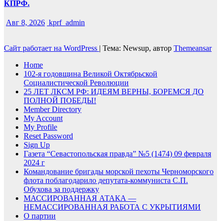
КПРФ.
Авг 8, 2026
kprf_admin
Сайт работает на WordPress
|
Тема: Newsup, автор
Themeansar
Home
102-я годовщина Великой Октябрьской
Социалистической Революции
25 ЛЕТ ЛКСМ РФ: ИДЕЯМ ВЕРНЫ, БОРЕМСЯ ДО
ПОЛНОЙ ПОБЕДЫ!
Member Directory
My Account
My Profile
Reset Password
Sign Up
Газета “Севастопольская правда” №5 (1474) 09 февраля
2024 г
Командование бригады морской пехоты Черноморского
флота поблагодарило депутата-коммуниста С.П.
Обухова за поддержку
МАССИРОВАННАЯ АТАКА —
НЕМАССИРОВАННАЯ РАБОТА С УКРЫТИЯМИ
О партии