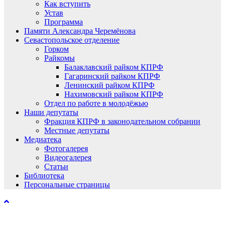
Как вступить
Устав
Программа
Памяти Александра Черемёнова
Севастопольское отделение
Горком
Райкомы
Балаклавский райком КПРФ
Гагаринский райком КПРФ
Ленинский райком КПРФ
Нахимовский райком КПРФ
Отдел по работе в молодёжью
Наши депутаты
Фракция КПРФ в законодательном собрании
Местные депутаты
Медиатека
Фотогалерея
Видеогалерея
Статьи
Библиотека
Персональные страницы