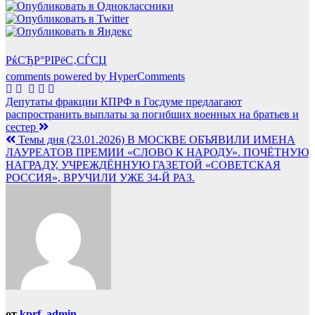
РќСЂР°РІРёС‚СЃСЏ
comments powered by HyperComments
Навигация
Депутаты фракции КПРФ в Госдуме предлагают
распространить выплаты за погибших военных на братьев и
по
сестер
записям
Темы дня (23.01.2026) В МОСКВЕ ОБЪЯВИЛИ ИМЕНА
ЛАУРЕАТОВ ПРЕМИИ «СЛОВО К НАРОДУ». ПОЧЁТНУЮ
НАГРАДУ, УЧРЕЖДЁННУЮ ГАЗЕТОЙ «СОВЕТСКАЯ
РОССИЯ», ВРУЧИЛИ УЖЕ 34-Й РАЗ.
от
kprf_admin