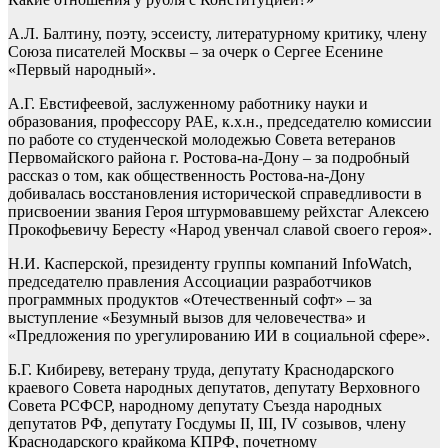
А.Л. Балтину, поэту, эссеисту, литературному критику, члену
Союза писателей Москвы – за очерк о Сергее Есенине
«Первый народный».
А.Г. Евстифеевой, заслуженному работнику науки и
образования, профессору РАЕ, к.х.н., председателю комиссии
по работе со студенческой молодежью Совета ветеранов
Первомайского района г. Ростова-на-Дону – за подробный
рассказ о том, как общественность Ростова-на-Дону
добивалась восстановления исторической справедливости в
присвоении звания Героя штурмовавшему рейхстаг Алексею
Прокофьевичу Бересту «Народ увенчал славой своего героя».
Н.И. Касперской, президенту группы компаний InfoWatch,
председателю правления Ассоциации разработчиков
программных продуктов «Отечественный софт» – за
выступление «Безумный вызов для человечества» и
«Предложения по урегулированию ИИ в социальной сфере».
Б.Г. Кибиреву, ветерану труда, депутату Краснодарского
краевого Совета народных депутатов, депутату Верховного
Совета РСФСР, народному депутату Съезда народных
депутатов РФ, депутату Госдумы II, III, IV созывов, члену
Краснодарского крайкома КПРФ, почетному