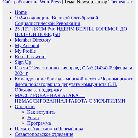
Сайт работает на WordPress
|
Тема: Newsup, автор
Themeansar
Home
102-я годовщина Великой Октябрьской
Социалистической Революции
25 ЛЕТ ЛКСМ РФ: ИДЕЯМ ВЕРНЫ, БОРЕМСЯ ДО
ПОЛНОЙ ПОБЕДЫ!
Member Directory
My Account
My Profile
Reset Password
Sign Up
Газета “Севастопольская правда” №5 (1474) 09 февраля
2024 г
Командование бригады морской пехоты Черноморского
флота поблагодарило депутата-коммуниста С.П.
Обухова за поддержку
МАССИРОВАННАЯ АТАКА —
НЕМАССИРОВАННАЯ РАБОТА С УКРЫТИЯМИ
О партии
Как вступить
Устав
Программа
Памяти Александра Черемёнова
Севастопольское отделение