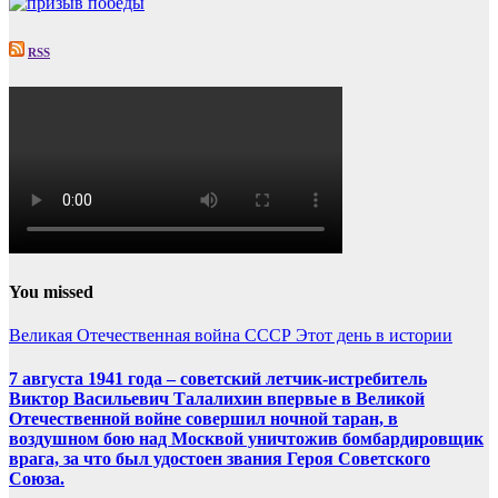
RSS
You missed
Великая Отечественная война
СССР
Этот день в истории
7 августа 1941 года – советский летчик-истребитель
Виктор Васильевич Талалихин впервые в Великой
Отечественной войне совершил ночной таран, в
воздушном бою над Москвой уничтожив бомбардировщик
врага, за что был удостоен звания Героя Советского
Союза.