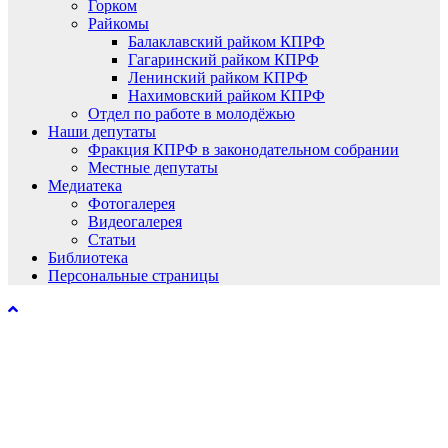
Горком
Райкомы
Балаклавский райком КПРФ
Гагаринский райком КПРФ
Ленинский райком КПРФ
Нахимовский райком КПРФ
Отдел по работе в молодёжью
Наши депутаты
Фракция КПРФ в законодательном собрании
Местные депутаты
Медиатека
Фотогалерея
Видеогалерея
Статьи
Библиотека
Персональные страницы