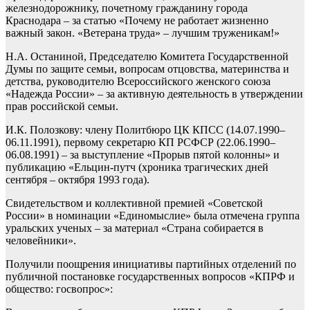
железнодорожнику, почетному гражданину города
Краснодара – за статью «Почему не работает жизненно
важный закон. «Ветерана труда» – лучшим труженикам!»
Н.А. Останиной, Председателю Комитета Государственной
Думы по защите семьи, вопросам отцовства, материнства и
детства, руководителю Всероссийского женского союза
«Надежда России» – за активную деятельность в утверждении
прав российской семьи.
И.К. Полозкову: члену Политбюро ЦК КПСС (14.07.1990–
06.11.1991), первому секретарю КП РСФСР (22.06.1990–
06.08.1991) – за выступление «Прорыв пятой колонны» и
публикацию «Ельцин-путч (хроника трагических дней
сентября – октября 1993 года).
Свидетельством и коллективной премией «Советской
России» в номинации «Единомыслие» была отмечена группа
уральских ученых – за материал «Страна собирается в
человейники».
Получили поощрения инициативы партийных отделений по
публичной постановке государственных вопросов «КПРФ и
общество: госвопрос»: