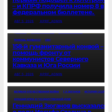
– и КПРФ получила номер 8 в
федеральном бюллетене.
АВГ 5, 2026
KPRF_ADMIN
ДОНБАСС
НОВОСТИ ПАРТИИ
НОВОСТИ РОССИИ
ПОМОЩЬ ДОНБАССУ
СВО
158-й гуманитарный конвой –
помощь фронту от
коммунистов Северного
Кавказа и Юга России
АВГ 5, 2026
KPRF_ADMIN
ВЕЛИКАЯ ОТЕЧЕСТВЕННАЯ ВОЙНА
Г.А.ЗЮГАНОВ
ИСТОРИЯ СССР
ФРАКЦИЯ КПРФ В ГОСУДАРСТВЕННОЙ ДУМЕ
Геннадий Зюганов высказался
о роли Иосифа Сталина в