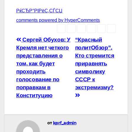
РќСЂР°РІРёС‚СЃСЏ
comments powered by HyperComments
Навигация
Сергей Обухов: У
“Красный
Кремля нет четкого
политОбзор”.
по
представления о
Кто стремится
записям
том, как будет
приравнять
проходить
символику
голосование по
СССР к
поправкам в
экстремизму?
Конституцию
от
kprf_admin