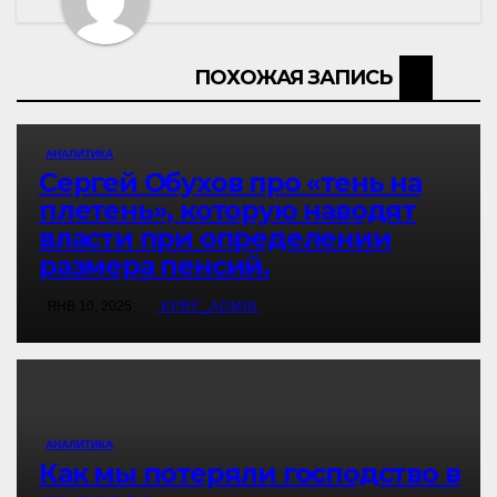
ПОХОЖАЯ ЗАПИСЬ
АНАЛИТИКА
Сергей Обухов про «тень на
плетень», которую наводят
власти при определении
размера пенсий.
ЯНВ 10, 2025
KPRF_ADMIN
АНАЛИТИКА
Как мы потеряли господство в