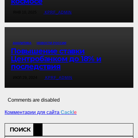
космосе
ЯНВ 10, 2025
KPRF_ADMIN
АНАЛИТИКА
НОВОСТИ РОССИИ
Повышение ставки
Центробанком до 18% и
последствия
ИЮЛ 29, 2024
KPRF_ADMIN
Comments are disabled
Комментарии для сайта
Cackl
e
ПОИСК