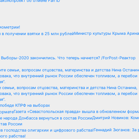
аконопроект об отмене Fan ID
биометрии!
Министр культуры Крыма Арина
ры-2020 закончились. Что теперь начнется? /ForРost-Реактор
 семьи, вопросам отцовства, материнства и детства Нина Останина,
вака, что внутренний рынок России обеспечен топливом, а перебои 
я”.
 победе КПРФ на выборах
Газета «Севастопольская правда» вышла в обновленном форм
Дмитрий Новиков: Ко
став России
Геннадий Зюганов: За 
ого рабства!