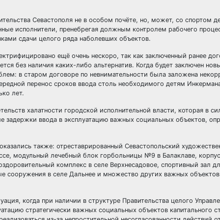
тельства Севастополя не в особом почёте, но, может, со спортом д
енные исполнители, пренебрегая должным контролем рабочего процес
ками сдачи целого ряда наболевших объектов.
ектрифицировано ещё очень нескоро, так как заключенный ранее дог
тся без наличия каких-либо альтернатив. Когда будет заключен новы
блем: в старом договоре по невнимательности была заложена некор
очередной перенос сроков ввода столь необходимого детям Инкерман
ко лет.
ельств халатности городской исполнительной власти, которая в си
ие задержки ввода в эксплуатацию важных социальных объектов, о
у оказались также: отреставрированный Севастопольский художестве
се, модульный лечебный блок горбольницы №9 в Балаклаве, корпус
здоровительный комплекс в селе Верхнесадовое, спортивный зал д
ные сооружения в селе Дальнее и множество других важных объекто
уация, когда при наличии в структуре Правительства целого Управле
уатацию стратегически важных социальных объектов капитального с
реализоваться из-за непростительной несогласованности действий о