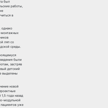
та был
льские работы,
ие
читься в
, однако
о-монтажных
ников
ой ляп со
одской среды.
троящемуся
тведения были
отам, застряв
овый детский
не выделены
чение новой
 проектные
1,5 года назад
но-модульной
 пациентов уже