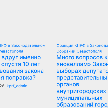
ПРФ в Законодательном
Фракция КПРФ в Законод
Севастополя
Собрании Севастополя
 вдруг именно
Много вопросов к
 спустя 10 лет
«новеллам» Зако
вования закона
выборах депутат
ся поправка?
представительны
органов
26
kprf_admin
внутригородских
муниципальных
образований горо