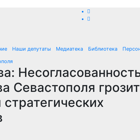
ние
Наши депутаты
Медиатека
Библиотека
Персо
ополя
ова: Несогласованност
а Севастополя грозит
 стратегических
в