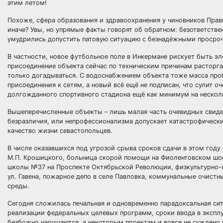
этим летом!
Похоже, сфера образования и здравоохранения у чиновников Прави
иначе? Увы, но упрямые факты говорят об обратном: безответств
умудрились допустить патовую ситуацию с безнадёжными просроч
В частности, новое футбольное поле в Инкермане рискует быть эл
присоединение объекта сейчас по техническим причинам расторгае
только догадываться. С водоснабжением объекта тоже масса про
присоединения к сетям, а новый всё ещё не подписан, что сулит 
долгожданного спортивного стадиона ещё как минимум на несколь
Вышеперечисленные объекты – лишь малая часть очевидных свидет
безразличия, или непрофессионализма допускает катастрофическ
качество жизни севастопольцев.
В числе оказавшихся под угрозой срыва сроков сдачи в этом год
М.П. Крошицкого, больница скорой помощи на Фиолентовском шос
школы №37 на Проспекте Октябрьской Революции, физкультурно-о
ул. Гавена, пожарное депо в селе Павловка, коммунальные очист
среды.
Сегодня сложилась печальная и одновременно парадоксальная сит
реализации федеральных целевых программ, сроки ввода в экспл
безбожно нарушаются, а некоторым проектам и вовсе не суждено 