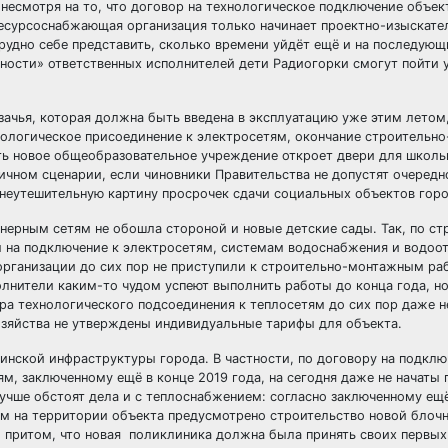
 несмотря на то, что договор на технологическое подключение объек
ресурсоснабжающая организация только начинает проектно-изыскате
рудно себе представить, сколько времени уйдёт ещё и на последующ
ности» ответственных исполнителей дети Радиогорки смогут пойти у
зачья, которая должна быть введена в эксплуатацию уже этим летом
нологическое присоединение к электросетям, окончание строительн
сть новое общеобразовательное учреждение откроет двери для школь
ичном сценарии, если чиновники Правительства не допустят очередн
 неутешительную картину просрочек сдачи социальных объектов гор
нерным сетям не обошла стороной и новые детские сады. Так, по с
ы на подключение к электросетям, системам водоснабжения и водоо
рганизации до сих пор не приступили к строительно-монтажным раб
олнители каким-то чудом успеют выполнить работы до конца года, н
ора технологического подсоединения к теплосетям до сих пор даже 
озяйства не утверждены индивидуальные тарифы для объекта.
нской инфраструктуры города. В частности, по договору на подклю
м, заключенному ещё в конце 2019 года, на сегодня даже не начаты
учше обстоят дела и с теплоснабжением: согласно заключенному ещё 
ям на территории объекта предусмотрено строительство новой блоч
то притом, что новая поликлиника должна была принять своих первых