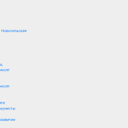
 Новосельская
носят
ате
ммунисты
развитие