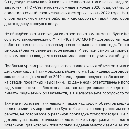
С подсоединением новой школы к теплосетям тоже не всё гладко:
заключен ГУПС «Севтеплоэнерго» ещё в конце 2020 года, сейчас 
ориентировочный срок исполнения которых – июнь 2022 года. Нет
строительно-монтажные работы, и как скоро при такой «растороп
долгожданную новую школу.
Не обнадёживает и ситуация со строительством школы в бухте Ка
согласно заключенному с ФГУП «102 ПЭС МО РФ» договору на тех
работ по подключению запланировано только на конец года. То е
микрорайона не ранее декабря месяца. И это при самом оптимист
срывом сроков ввода, что весьма маловероятно, учитывая общую
Проблема чрезмерно затянувшегося подключения объектов к инже
детскому саду в Нахимовском районе по ул. Горпищенко договор
заключены ещё в декабре 2019 года, однако ресурсоснабжающие о
на стадии проектных изысканий. Но даже если ответственные исп
сад может остаться без отопления, так как для заключения догов
лимиты бюджетных обязательств, а в Департаменте городского х
Тяжелые грозовые тучи нависли также над рядом объектов медици
поликлиники в микрорайоне «Бухта Казачья» к электрическим сетя
работы, не говоря уже о реальной прокладке трубопроводов. Не л
договору на технологическое подключение к городским теплосет
котельной, для которой пока только выделен участок земли. И э