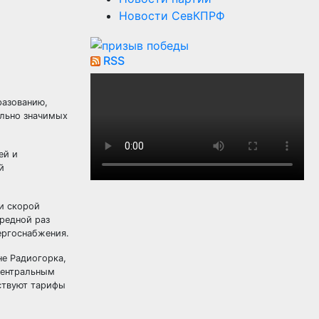
Новости СевКПРФ
RSS
разованию,
ально значимых
ей и
й
и скорой
редной раз
ергоснабжения.
е Радиогорка,
центральным
тствуют тарифы