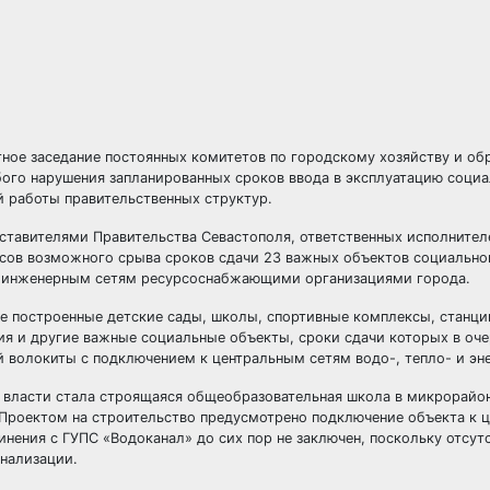
ное заседание постоянных комитетов по городскому хозяйству и об
убого нарушения запланированных сроков ввода в эксплуатацию соци
й работы правительственных структур.
ставителями Правительства Севастополя, ответственных исполнител
сов возможного срыва сроков сдачи 23 важных объектов социально
 к инженерным сетям ресурсоснабжающими организациями города.
е построенные детские сады, школы, спортивные комплексы, станци
 и другие важные социальные объекты, сроки сдачи которых в оче
 волокиты с подключением к центральным сетям водо-, тепло- и эн
 власти стала строящаяся общеобразовательная школа в микрорайон
. Проектом на строительство предусмотрено подключение объекта к 
инения с ГУПС «Водоканал» до сих пор не заключен, поскольку отсу
анализации.