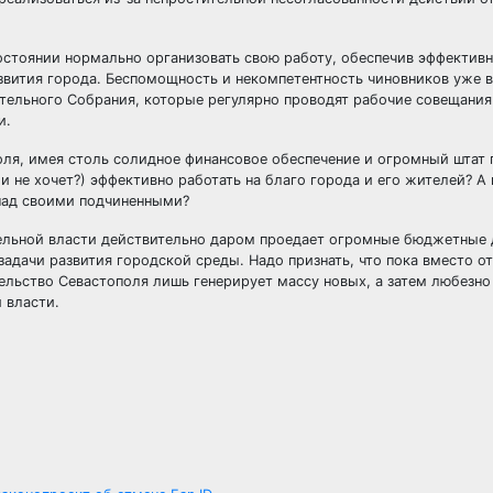
состоянии нормально организовать свою работу, обеспечив эффектив
звития города. Беспомощность и некомпетентность чиновников уже 
ательного Собрания, которые регулярно проводят рабочие совещани
и.
ля, имея столь солидное финансовое обеспечение и огромный штат 
не хочет?) эффективно работать на благо города и его жителей? А 
 над своими подчиненными?
ельной власти действительно даром проедает огромные бюджетные д
задачи развития городской среды. Надо признать, что пока вместо о
льство Севастополя лишь генерирует массу новых, а затем любезно
 власти.