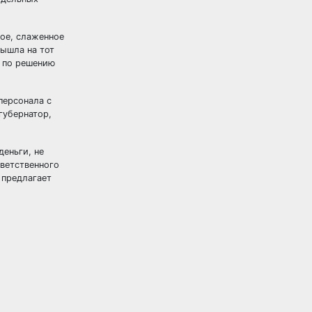
ное, слаженное
вышла на тот
я по решению
персонала с
губернатор,
еньги, не
тветственного
 предлагает