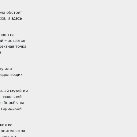
ела обстоят
са, и здесь
овор на
й – остаётся
ректная точка
а
лу или
пределяющих
нный музей им.
 начальной
ля борьбы на
в городской
ния по
троительства
тдельных