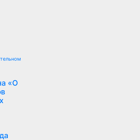
ательном
на «О
ов
х
да