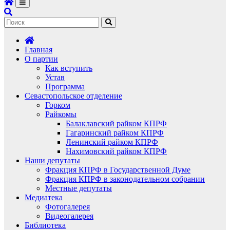
Главная
О партии
Как вступить
Устав
Программа
Севастопольское отделение
Горком
Райкомы
Балаклавский райком КПРФ
Гагаринский райком КПРФ
Ленинский райком КПРФ
Нахимовский райком КПРФ
Наши депутаты
Фракция КПРФ в Государственной Думе
Фракция КПРФ в законодательном собрании
Местные депутаты
Медиатека
Фотогалерея
Видеогалерея
Библиотека