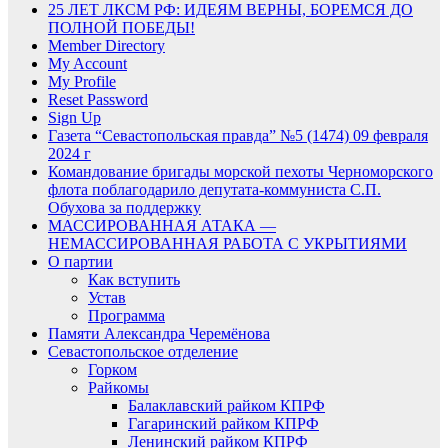
25 ЛЕТ ЛКСМ РФ: ИДЕЯМ ВЕРНЫ, БОРЕМСЯ ДО
ПОЛНОЙ ПОБЕДЫ!
Member Directory
My Account
My Profile
Reset Password
Sign Up
Газета “Севастопольская правда” №5 (1474) 09 февраля
2024 г
Командование бригады морской пехоты Черноморского
флота поблагодарило депутата-коммуниста С.П.
Обухова за поддержку
МАССИРОВАННАЯ АТАКА —
НЕМАССИРОВАННАЯ РАБОТА С УКРЫТИЯМИ
О партии
Как вступить
Устав
Программа
Памяти Александра Черемёнова
Севастопольское отделение
Горком
Райкомы
Балаклавский райком КПРФ
Гагаринский райком КПРФ
Ленинский райком КПРФ