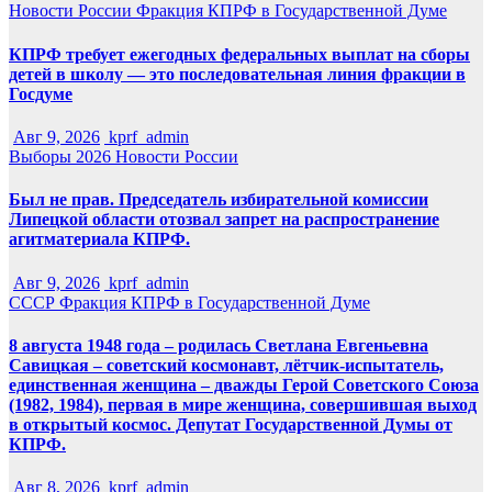
Новости России
Фракция КПРФ в Государственной Думе
КПРФ требует ежегодных федеральных выплат на сборы
детей в школу — это последовательная линия фракции в
Госдуме
Авг 9, 2026
kprf_admin
Выборы 2026
Новости России
Был не прав. Председатель избирательной комиссии
Липецкой области отозвал запрет на распространение
агитматериала КПРФ.
Авг 9, 2026
kprf_admin
СССР
Фракция КПРФ в Государственной Думе
8 августа 1948 года – родилась Светлана Евгеньевна
Савицкая – советский космонавт, лётчик-испытатель,
единственная женщина – дважды Герой Советского Союза
(1982, 1984), первая в мире женщина, совершившая выход
в открытый космос. Депутат Государственной Думы от
КПРФ.
Авг 8, 2026
kprf_admin