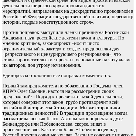
школьной и студенческой среде под видом просветительской
деятельности широкого круга пропагандистских
мероприятий, направленных на дискредитацию проводимой в
Российской Федерации государственной политики, пересмотр
истории, подрыв конституционного строя».
Против поправок выступили члены президиума Российской
Академии наук, российские деятели науки и культуры. По
мнению критиков, законопроект «носит чисто
ограничительный характер» и создает предпосылки для
«репрессивного и цензурирующего регулирования», что
ставит просветительские проекты, основанные на энтузиазме
их авторов, под угрозу исчезновения.
Единороссы отклонили все поправки коммунистов.
Первый зампред комитета по образованию Госдумы, член
КПРФ Олег Смолин, настоял на рассмотрении своих
предложений: «Подход к просветительской деятельности,
который содержит этот закон, грубо противоречит всей
российской исторической традиции. Мы же сторонники
традиционных ценностей? В традиции просвещение всегда
рассматривалось как благо. Авторы законопроекта в духе
Бенкендорфа или Победоносцева, скорее, видят в
просвещении зло. Как писал Блок: «Победоносцев над
Россией простер совиные крыла». Закон не содержит ничего о