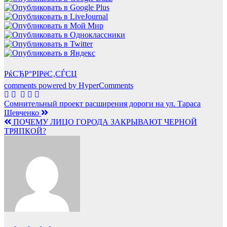
РќСЂР°РІРёС‚СЃСЏ
comments powered by HyperComments
Навигация
Сомнительный проект расширения дороги на ул. Тараса
Шевченко
по
ПОЧЕМУ ЛИЦО ГОРОДА ЗАКРЫВАЮТ ЧЕРНОЙ
записям
ТРЯПКОЙ?