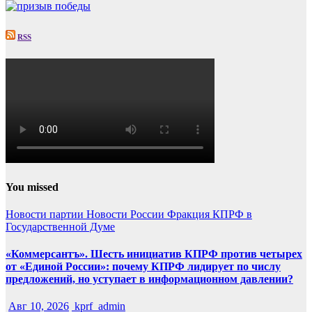
RSS
You missed
Новости партии
Новости России
Фракция КПРФ в
Государственной Думе
«Коммерсантъ». Шесть инициатив КПРФ против четырех
от «Единой России»: почему КПРФ лидирует по числу
предложений, но уступает в информационном давлении?
Авг 10, 2026
kprf_admin