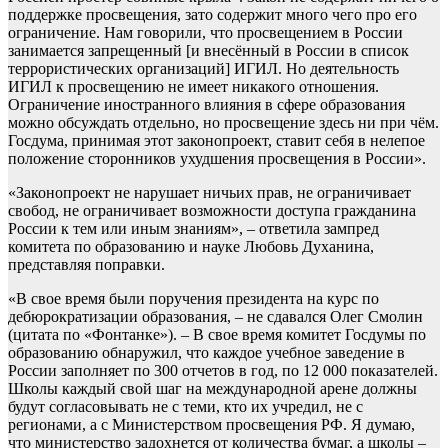
поддержке просвещения, зато содержит много чего про его
ограничение. Нам говорили, что просвещением в России
занимается запрещенный [и внесённый в России в список
террористических организаций] ИГИЛ. Но деятельность
ИГИЛ к просвещению не имеет никакого отношения.
Ограничение иностранного влияния в сфере образования
можно обсуждать отдельно, но просвещение здесь ни при чём.
Госдума, принимая этот законопроект, ставит себя в нелепое
положение сторонников ухудшения просвещения в России».
«Законопроект не нарушает ничьих прав, не ограничивает
свобод, не ограничивает возможности доступа гражданина
России к тем или иным знаниям», – ответила зампред
комитета по образованию и науке Любовь Духанина,
представляя поправки.
«В свое время были поручения президента на курс по
дебюрократизации образования, – не сдавался Олег Смолин
(цитата по «Фонтанке»). – В свое время комитет Госдумы по
образованию обнаружил, что каждое учебное заведение в
России заполняет по 300 отчетов в год, по 12 000 показателей.
Школы каждый свой шаг на международной арене должны
будут согласовывать не с теми, кто их учредил, не с
регионами, а с Министерством просвещения РФ. Я думаю,
что министерство задохнется от количества бумаг, а школы –