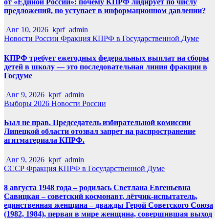
от «Единой России»: почему КПРФ лидирует по числу
предложений, но уступает в информационном давлении?
Авг 10, 2026
kprf_admin
Новости России
Фракция КПРФ в Государственной Думе
КПРФ требует ежегодных федеральных выплат на сборы
детей в школу — это последовательная линия фракции в
Госдуме
Авг 9, 2026
kprf_admin
Выборы 2026
Новости России
Был не прав. Председатель избирательной комиссии
Липецкой области отозвал запрет на распространение
агитматериала КПРФ.
Авг 9, 2026
kprf_admin
СССР
Фракция КПРФ в Государственной Думе
8 августа 1948 года – родилась Светлана Евгеньевна
Савицкая – советский космонавт, лётчик-испытатель,
единственная женщина – дважды Герой Советского Союза
(1982, 1984), первая в мире женщина, совершившая выход