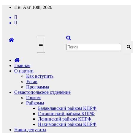
Перейти
Пн. Авг 10th, 2026
к
содержимому
Главная
О партии
Как вступить
Устав
Программа
Севастопольское отделение
Горком
Райкомы
Балаклавский райком КПРФ
Гагаринский райком КПРФ
Ленинский райком КПРФ
Нахимовский райком КПРФ
Наши депутаты