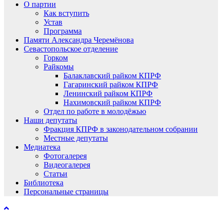
О партии
Как вступить
Устав
Программа
Памяти Александра Черемёнова
Севастопольское отделение
Горком
Райкомы
Балаклавский райком КПРФ
Гагаринский райком КПРФ
Ленинский райком КПРФ
Нахимовский райком КПРФ
Отдел по работе в молодёжью
Наши депутаты
Фракция КПРФ в законодательном собрании
Местные депутаты
Медиатека
Фотогалерея
Видеогалерея
Статьи
Библиотека
Персональные страницы