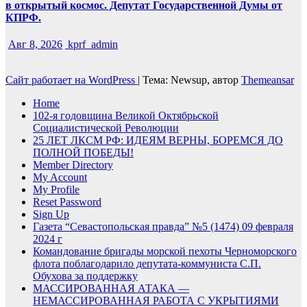
в открытый космос. Депутат Государственной Думы от
КПРФ.
Авг 8, 2026
kprf_admin
Сайт работает на WordPress
|
Тема: Newsup, автор
Themeansar
Home
102-я годовщина Великой Октябрьской
Социалистической Революции
25 ЛЕТ ЛКСМ РФ: ИДЕЯМ ВЕРНЫ, БОРЕМСЯ ДО
ПОЛНОЙ ПОБЕДЫ!
Member Directory
My Account
My Profile
Reset Password
Sign Up
Газета “Севастопольская правда” №5 (1474) 09 февраля
2024 г
Командование бригады морской пехоты Черноморского
флота поблагодарило депутата-коммуниста С.П.
Обухова за поддержку
МАССИРОВАННАЯ АТАКА —
НЕМАССИРОВАННАЯ РАБОТА С УКРЫТИЯМИ