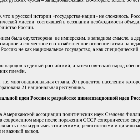
, что в русской истории «государства-нации» не сложилось. Ро
тической миссии, состоявшей в осознании необходимости объед
бийство России.
нием была одухотворена не имперским, в западном смысле, а де
за мирное и совместное его хозяйственное освоение всеми народа
Россию не как национальное государство, а как специфический
 народов в единый российский, а затем советский народ обеспе
ских племён.
, т.е. многонациональная страна, 20 процентов населения котор
бразована 21 национальная республика.
нальной идеи России к разработке цивилизационной идеи Рос
а Американской ассоциации политических наук Сэмюэля Филлип
то в современном мире после поражения СССР соперничество све
совпасть с культурными: этническими, религиозными и цивили
й и важный вывод.