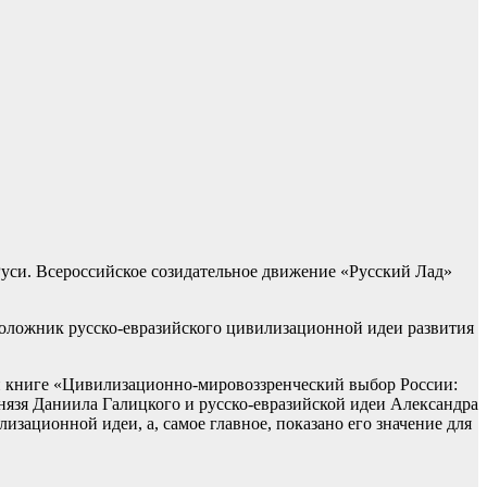
 Руси. Всероссийское созидательное движение «Русский Лад»
положник русско-евразийского цивилизационной идеи развития
й книге «Цивилизационно-мировоззренческий выбор России:
нязя Даниила Галицкого и русско-евразийской идеи Александра
зационной идеи, а, самое главное, показано его значение для