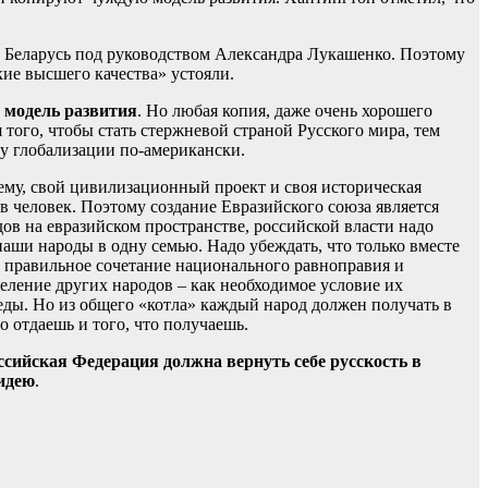
 Беларусь под руководством Александра Лукашенко. Поэтому
кие высшего качества» устояли.
ю модель развития
. Но любая копия, даже очень хорошего
 того, чтобы стать стержневой страной Русского мира, тем
ву глобализации по-американски.
ему, свой цивилизационный проект и своя историческая
в человек. Поэтому создание Евразийского союза является
в на евразийском пространстве, российской власти надо
ши народы в одну семью. Надо убеждать, что только вместе
ь правильное сочетание национального равноправия и
еление других народов – как необходимое условие их
еды. Но из общего «котла» каждый народ должен получать в
о отдаешь и того, что получаешь.
ссийская Федерация должна вернуть себе русскость в
идею
.