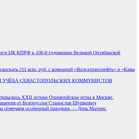
нги ЦК КПРФ к 108-й годовщине Великой Октябрьской
зыскать 211 млн. руб. с компаний «Волгатранснефть» и «Кама
 УЧЁБА СЕВАСТОПОЛЬСКИХ КОММУНИСТОВ
, открылись XXII летние Олимпийские игры в Москве.
лашения от Белоруссии Станислав Шушкевич
мы отмечаем особенный праздник — День Матери.