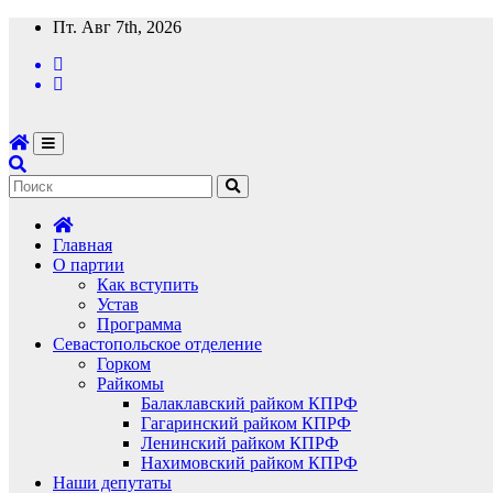
Перейти
Пт. Авг 7th, 2026
к
содержимому
Главная
О партии
Как вступить
Устав
Программа
Севастопольское отделение
Горком
Райкомы
Балаклавский райком КПРФ
Гагаринский райком КПРФ
Ленинский райком КПРФ
Нахимовский райком КПРФ
Наши депутаты