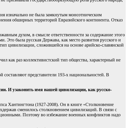
ссия изначально не была замкнутым моноэтническим
инения обширных территорий Евразийского континента. Отказ
ржавным духом, в смысле ответственности за содержание этого
ми. Это была русская Держава, как место развития русского и
 тип цивилизации, сложившейся на основе арийско-славянской
чил как раз коллективистский тип общества, характерный не
ой составляют представители 193-х национальностей. В
сии. И узаконить имя нашей цивилизации, как русско-
са Хантингтона (1927-2008). Он в книге «Столкновение
рхдержав сменилось столкновением цивилизаций. В связи с
зационными. Поэтому во избежание военных конфликтов надо