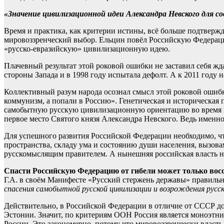
«Значение цивилизационной идеи Александра Невского для с
Время и практика, как критерии истины, всё больше подтверж
мировоззренческий выбор. Ельцин повёл Российскую Федерацию
«русско-евразийскую» цивилизационную идею.
Плачевный результат этой роковой ошибки не заставил себя жд
стороны Запада и в 1998 году испытала дефолт. А к 2011 году
Коллективный разум народа осознал смысл этой роковой ошибк
коммунизм, а попали в Россию». Генетическая и историческая 
самобытную русскую цивилизационную ориентацию во время го
первое место Святого князя Александра Невского. Ведь именно
Для успешного развития Российской Федерации необходимо, чт
пространства, складу ума и состоянию души населения, вызова
русскомыслящим правителем. А нынешняя российская власть не 
Спасти Российскую Федерацию от гибели может только восст
Г.А. в своём Манифесте «Русский стержень державы» правильно
спасения самобытной русской цивилизации и возрождения русс
Действительно, в Российской Федерации в отличие от СССР доля
Эстонии. Значит, по критериям ООН Россия является моноэтнич
России. Это закономерно, потому что мировоззренчески власть