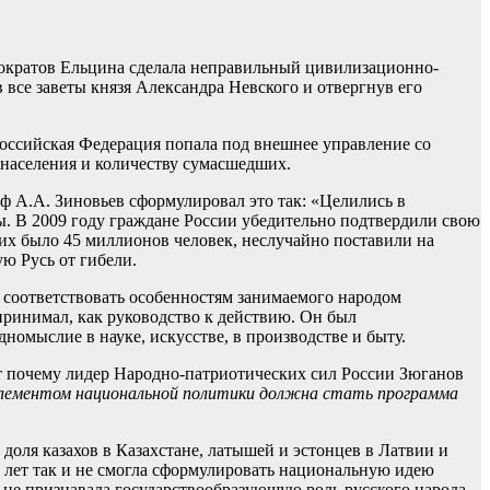
емократов Ельцина сделала неправильный цивилизационно-
се заветы князя Александра Невского и отвергнув его
 Российская Федерация попала под внешнее управление со
 населения и количеству сумасшедших.
 А.А. Зиновьев сформулировал это так: «Целились в
ды. В 2009 году граждане России убедительно подтвердили свою
их было 45 миллионов человек, неслучайно поставили на
ю Русь от гибели.
 соответствовать особенностям занимаемого народом
принимал, как руководство к действию. Он был
номыслие в науке, искусстве, в производстве и быту.
т почему лидер Народно-патриотических сил России Зюганов
ементом национальной политики должна стать программа
доля казахов в Казахстане, латышей и эстонцев в Латвии и
30 лет так и не смогла сформулировать национальную идею
т не признавала государствообразующую роль русского народа,