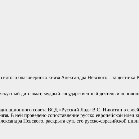
го святого благоверного князя Александра Невского – защитника
 искусный дипломат, мудрый государственный деятель и осново
рдинационного совета ВСД «Русский Лад» В.С. Никитин в свое
нязя. В ней проведено сопоставление русско-европейской идеи к
ксандра Невского, раскрыта суть его русско-евразийской цивили