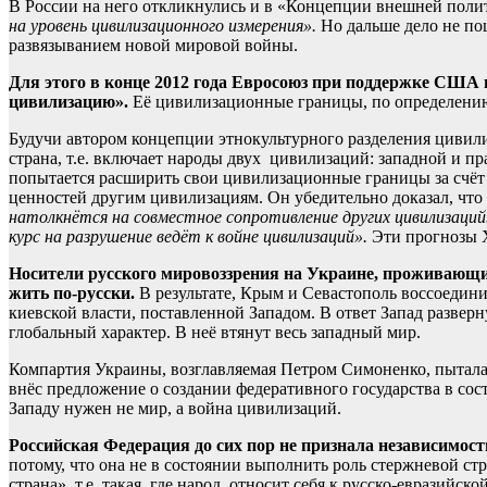
В России на него откликнулись и в «Концепции внешней полит
на уровень цивилизационного измерения».
Но дальше дело не по
развязыванием новой мировой войны.
Для этого в конце 2012 года Евросоюз при поддержке США
цивилизацию».
Её цивилизационные границы, по определению 
Будучи автором концепции этнокультурного разделения цивили
страна, т.е. включает народы двух цивилизаций: западной и п
попытается расширить свои цивилизационные границы за счёт Р
ценностей другим цивилизациям. Он убедительно доказал, что
натолкнётся на совместное сопротивление других цивилизаций…
курс на разрушение ведёт к войне цивилизаций».
Эти прогнозы Х
Носители русского мировоззрения на Украине, проживающие
жить по-русски.
В результате, Крым и Севастополь воссоедин
киевской власти, поставленной Западом. В ответ Запад развер
глобальный характер. В неё втянут весь западный мир.
Компартия Украины, возглавляемая Петром Симоненко, пыталас
внёс предложение о создании федеративного государства в сос
Западу нужен не мир, а война цивилизаций.
Российская Федерация до сих пор не признала независимос
потому, что она не в состоянии выполнить роль стержневой с
страна», т.е. такая, где народ относит себя к русско-евразий