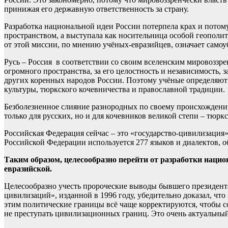
принижая его державную ответственность за страну.
Разработка национальной идеи России потерпела крах и потому
пространством, а выступала как носительница особой геополи
от этой миссии, по мнению учёных-евразийцев, означает самоу
Русь – Россия в соответствии со своим вселенским мировоззре
огромного пространства, за его целостность и независимость, 
других коренных народов России. Поэтому учёные определяют 
культуры, тюркского кочевничества и православной традиции.
Безболезненное слияние разнородных по своему происхождению
только для русских, но и для кочевников великой степи – тюрк
Российская Федерация сейчас – это «государство-цивилизация»
Российской Федерации используется 277 языков и диалектов, о
Таким образом, целесообразно перейти от разработки нацио
евразийской.
Целесообразно учесть пророческие выводы бывшего президент
цивилизаций», изданной в 1996 году, убедительно доказал, ч
этим политические границы всё чаще корректируются, чтобы 
не преступать цивилизационных границ. Это очень актуальны