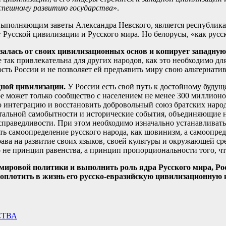
 успешному развитию государства
».
выполняющим заветы Александра Невского, является республика
 Русской цивилизации и Русского мира. Но белорусы, «как русс
азалась от своих цивилизационных основ и копирует западну
е так привлекательна для других народов, как это необходимо для
ость России и не позволяет ей предъявить миру свою альтернати
дной цивилизации.
У России есть свой путь к достойному будущ
ре может только сообщество с населением не менее 300 миллионо
 интеграцию и восстановить добровольный союз братских народо
альной самобытности и исторические события, объединяющие на
 справедливости. При этом необходимо изначально устанавливат
ь самоопределение русского народа, как шовинизм, а самоопред
ава на развитие своих языков, своей культуры и окружающей ср
о не принцип равенства, а принцип пропорциональности того, чт
й мировой политики и выполнить роль ядра Русского мира, Ро
оплотить в жизнь его русско-евразийскую цивилизационную 
СТВА