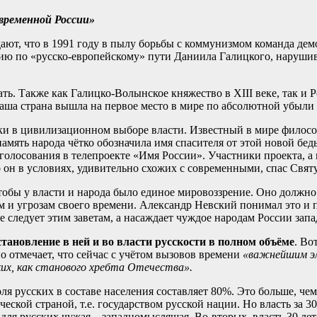
овременной России»
дают, что в 1991 году в пылу борьбы с коммунизмом команда д
 по «русско-европейскому» пути Даниила Галицкого, нарушив в
ать. Также как Галицко-Волынское княжество в XIII веке, так и
 наша страна вышла на первое место в мире по абсолютной убыли
и в цивилизационном выборе власти. Известный в мире философ
память народа чётко обозначила имя спасителя от этой новой бе
лосования в телепроекте «Имя России». Участники проекта, а 
 он в условиях, удивительно схожих с современными, спас Святу
обы у власти и народа было единое мировоззрение. Оно должно
м и угрозам своего времени. Александр Невский понимал это и 
следует этим заветам, а насаждает чуждое народам России запад
ановление в ней и во власти русскости в полном объёме
. Во
 отмечает, что сейчас с учётом вызовов времени
«важнейшим эл
ких, как станового хребта Отечества».
 русских в составе населения составляет 80%. Это больше, чем 
еской страной, т.е. государством русской нации. Но власть за 
 для русских чужая – западномыслящая. Во-вторых, власть 30 ле