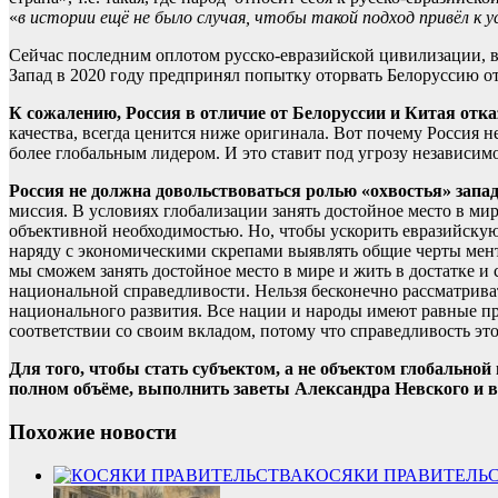
«
в истории ещё не было случая, чтобы такой подход привёл к
Сейчас последним оплотом русско-евразийской цивилизации, 
Запад в 2020 году предпринял попытку оторвать Белоруссию от
К сожалению, Россия в отличие от Белоруссии и Китая отк
качества, всегда ценится ниже оригинала. Вот почему Россия н
более глобальным лидером. И это ставит под угрозу независим
Россия не должна довольствоваться ролью «охвостья» запа
миссия. В условиях глобализации занять достойное место в ми
объективной необходимостью. Но, чтобы ускорить евразийскую
наряду с экономическими скрепами выявлять общие черты мент
мы сможем занять достойное место в мире и жить в достатке и
национальной справедливости. Нельзя бесконечно рассматриват
национального развития. Все нации и народы имеют равные пр
соответствии со своим вкладом, потому что справедливость эт
Для того, чтобы стать субъектом, а не объектом глобально
полном объёме, выполнить заветы Александра Невского и в
Похожие новости
КОСЯКИ ПРАВИТЕЛЬ