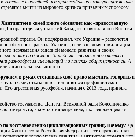
то
«впервые в новейшей истории глобальная конкуренция вышла
, стремятся выйти из мирового кризиса привычным способом –
Хантингтон в своей книге обозначил как «православную
 Днепра, отделяя униатский Запад от православного Востока.
орванной страны. Он подчёркивал, что Украина – расколотая
ал неизбежность раскола Украины, если западная цивилизация
вного навязывания западной модели развития и своих
ральна и опасна для мира. Западный глобализм обязательно
ии разнообразия цивилизаций и в поисках общих ценностей. А
илизаций стала реальностью.
ружием в руках отстаивать своё право мыслить, говорить и
республиками, отказавшись подчиняться профашистской
 Его агрессивная русофобия, начиная с 2013 года, приняла
тройство государства. Депутат Верховной рады Колесниченко
о отвергнуто, а компартия запрещена, т.к. «западенцам» и
ер по восстановлению цивилизационных границ. Почему?
Да
кации Хантингтона Российская Федерация – это «разорванная
и и копируют чуждую модель развития. Хантингтон отметил, что