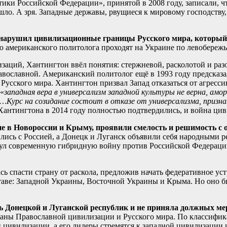
ики Российской Федерации», принятой в 2008 году, записали, ч
шло. А зря. Западные державы, рвущиеся к мировому господству
 нарушил цивилизационные границы Русского мира, который 
американского политолога проходят на Украине по левобережью
заций, Хантингтон ввёл понятия: стержневой, расколотой и раз
равославной. Американский политолог ещё в 1993 году предсказ
усского мира. Хантингтон призвал Запад отказаться от агресси
 «
западная вера в универсализм западной культуры не верна, амо
Курс на созидание состоит в отказе от универсализма, признан
антингтона в 2014 году полностью подтвердились, и война цив
 в Новороссии и Крыму, проявили смелость и решимость с о
ились с Россией, а Донецк и Луганск объявили себя народными 
нул современную гибридную войну против Российской Федерации.
ь спасти страну от раскола, предложив начать федеративное ус
таве: Западной Украины, Восточной Украины и Крыма. Но оно был
ть Донецкой и Луганской республик и не приняла должных м
траны Православной цивилизации и Русского мира. По классифи
ской цивилизации, а его лидеры стремятся к западной цивилизаци