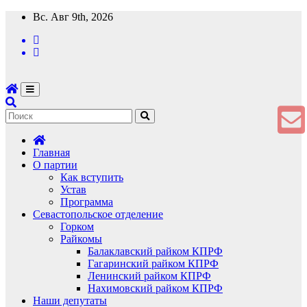
Перейти
Вс. Авг 9th, 2026
к
содержимому
Главная
О партии
Как вступить
Устав
Программа
Севастопольское отделение
Горком
Райкомы
Балаклавский райком КПРФ
Гагаринский райком КПРФ
Ленинский райком КПРФ
Нахимовский райком КПРФ
Наши депутаты