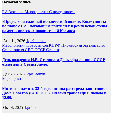
Похожая запись
Г.А.Зюганов
Мероприятия
С праздником!
«Продолжая славный космический полет». Коммунисты
во главе с Г.А. Зюгановым почтили у Кремлевской стены
память советских покорителей Космоса
Апр 11, 2026
kprf_admin
Мероприятия
Новости СевКПРФ
Пионерская организация
Севастополя
СВО
СССР
Сталин
День рождения И.В. Сталина и День образования СССР
отметили в Севастополе.
Дек 28, 2025
kprf_admin
Мероприятия
Митинг в память 32-й годовщины расстрела защитников
Дома Советов (04.10.2025). Онлайн трансляция, начало в
12.00.
Окт 4, 2025
kprf_admin