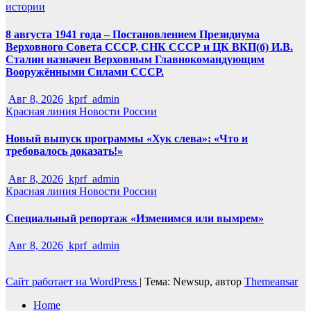
истории
8 августа 1941 года – Постановлением Президиума
Верховного Совета СССР, СНК СССР и ЦК ВКП(б) И.В.
Сталин назначен Верховным Главнокомандующим
Вооружёнными Силами СССР.
Авг 8, 2026
kprf_admin
Красная линия
Новости России
Новый выпуск программы «Хук слева»: «Что и
требовалось доказать!»
Авг 8, 2026
kprf_admin
Красная линия
Новости России
Специальный репортаж «Изменимся или вымрем»
Авг 8, 2026
kprf_admin
Сайт работает на WordPress
|
Тема: Newsup, автор
Themeansar
Home