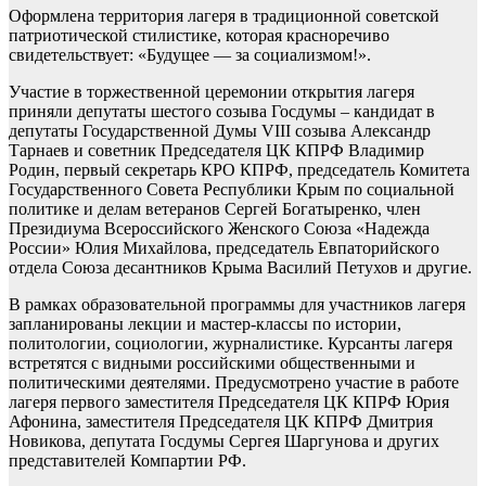
Оформлена территория лагеря в традиционной советской
патриотической стилистике, которая красноречиво
свидетельствует: «Будущее — за социализмом!».
Участие в торжественной церемонии открытия лагеря
приняли депутаты шестого созыва Госдумы – кандидат в
депутаты Государственной Думы VIII созыва Александр
Тарнаев и советник Председателя ЦК КПРФ Владимир
Родин, первый секретарь КРО КПРФ, председатель Комитета
Государственного Совета Республики Крым по социальной
политике и делам ветеранов Сергей Богатыренко, член
Президиума Всероссийского Женского Союза «Надежда
России» Юлия Михайлова, председатель Евпаторийского
отдела Союза десантников Крыма Василий Петухов и другие.
В рамках образовательной программы для участников лагеря
запланированы лекции и мастер-классы по истории,
политологии, социологии, журналистике. Курсанты лагеря
встретятся с видными российскими общественными и
политическими деятелями. Предусмотрено участие в работе
лагеря первого заместителя Председателя ЦК КПРФ Юрия
Афонина, заместителя Председателя ЦК КПРФ Дмитрия
Новикова, депутата Госдумы Сергея Шаргунова и других
представителей Компартии РФ.