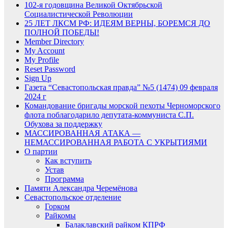
102-я годовщина Великой Октябрьской
Социалистической Революции
25 ЛЕТ ЛКСМ РФ: ИДЕЯМ ВЕРНЫ, БОРЕМСЯ ДО
ПОЛНОЙ ПОБЕДЫ!
Member Directory
My Account
My Profile
Reset Password
Sign Up
Газета “Севастопольская правда” №5 (1474) 09 февраля
2024 г
Командование бригады морской пехоты Черноморского
флота поблагодарило депутата-коммуниста С.П.
Обухова за поддержку
МАССИРОВАННАЯ АТАКА —
НЕМАССИРОВАННАЯ РАБОТА С УКРЫТИЯМИ
О партии
Как вступить
Устав
Программа
Памяти Александра Черемёнова
Севастопольское отделение
Горком
Райкомы
Балаклавский райком КПРФ