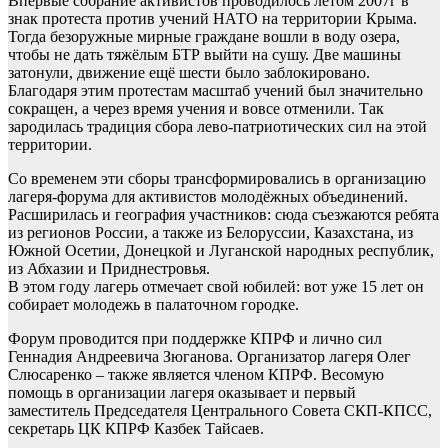
Впервые собрание активистов проводилось летом 2007г в
знак протеста против учений НАТО на территории Крыма.
Тогда безоружные мирные граждане вошли в воду озера,
чтобы не дать тяжёлым БТР выйти на сушу. Две машины
затонули, движение ещё шести было заблокировано.
Благодаря этим протестам масштаб учений был значительно
сокращен, а через время учения и вовсе отменили. Так
зародилась традиция сбора лево-патриотических сил на этой
территории.
Со временем эти сборы трансформировались в организацию
лагеря-форума для активистов молодёжных объединений.
Расширилась и география участников: сюда съезжаются ребята
из регионов России, а также из Белоруссии, Казахстана, из
Южной Осетии, Донецкой и Луганской народных республик,
из Абхазии и Приднестровья.
В этом году лагерь отмечает свой юбилей: вот уже 15 лет он
собирает молодежь в палаточном городке.
Форум проводится при поддержке КПРФ и лично сил
Геннадия Андреевича Зюганова. Организатор лагеря Олег
Слюсаренко – также является членом КПРФ. Весомую
помощь в организации лагеря оказывает и первый
заместитель Председателя Центрального Совета СКП-КПСС,
секретарь ЦК КПРФ Казбек Тайсаев.