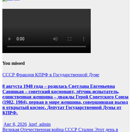
You missed
СССР
Фракция КПРФ в Государственной Думе
8 августа 1948 года – родилась Светлана Евгеньевна
Савицкая – советский космонавт, лётчик-испытатель,
единственная женщина – дважды Герой Советского Союза
(1982, 1984), первая в мире женщина, совершившая выход
в открытый космос. Депутат Государственной Думы от
КПРФ.
Авг 8, 2026
kprf_admin
Великая Отечественная война
СССР
Сталин
Этот день в