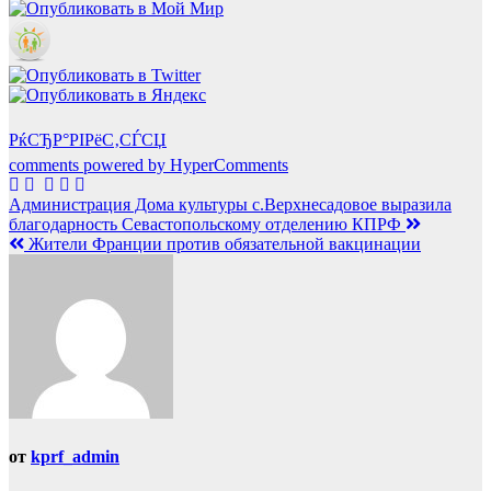
РќСЂР°РІРёС‚СЃСЏ
comments powered by HyperComments
Навигация
Администрация Дома культуры с.Верхнесадовое выразила
благодарность Севастопольскому отделению КПРФ
по
Жители Франции против обязательной вакцинации
записям
от
kprf_admin