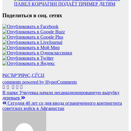
ПАВЕЛ КОРЧАГИН ПОДАЁТ ПРИМЕР ДЕТЯМ
Поделиться в соц. сетях
РќСЂР°РІРёС‚СЃСЏ
comments powered by HyperComments
Навигация
В парке Учкуевка начали несанкционированную вырубку
деревьев
по
Сегодня 40 лет со дня ввода ограниченного контингента
записям
советских войск в Афганистан