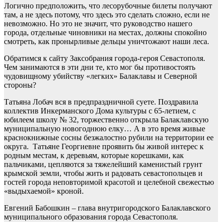
Логично предположить, что лесорубочные билеты получают
там, а не здесь потому, что здесь это сделать сложно, если не
невозможно. Но это не значит, что руководство нашего
города, отдельные чиновники на местах, должны спокойно
смотреть, как пронырливые дельцы уничтожают наши леса.
Обратимся к сайту Заксобрания города-героя Севастополя.
Чем занимаются в эти дни те, кто мог бы противостоять
чудовищному убийству «легких» Балаклавы и Северной
стороны?
Татьяна Лобач вся в предпраздничной суете. Поздравила
коллектив Инкерманского Дома культуры с 65-летием, с
юбилеем школу № 32, торжественно открыла Балаклавскую
муниципальную новогоднюю елку… А в это время живые
краснокнижные сосны безжалостно рубили на территории ее
округа. Татьяне Георгиевне проявить бы живой интерес к
родным местам, к деревьям, которые корешками, как
пальчиками, цепляются за тяжелейший каменистый грунт
крымской земли, чтобы жить и радовать севастопольцев и
гостей города неповторимой красотой и целебной свежестью
«выдыхаемой» кроной.
Евгений Бабошкин – глава внутригородского Балаклавского
муниципального образования города Севастополя.