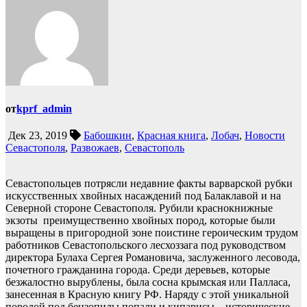
от
kprf_admin
Дек 23, 2019
Бабошкин
,
Красная книга
,
Лобач
,
Новости
Севастополя
,
Развожаев
,
Севастополь
Севастопольцев потрясли недавние факты варварской рубки
искусственных хвойных насаждений под Балаклавой и на
Северной стороне Севастополя. Рубили краснокнижные
экзоты преимущественно хвойных пород, которые были
выращены в пригородной зоне поистине героическим трудом
работников Севастопольского лесхоззага под руководством
директора Булаха Сергея Романовича, заслуженного лесовода,
почетного гражданина города. Среди деревьев, которые
безжалостно вырублены, была сосна крымская или Палласа,
занесенная в Красную книгу РФ. Наряду с этой уникальной
породой под бензопилы попали и кипарисы – исторические