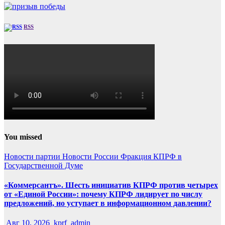
RSS
You missed
Новости партии
Новости России
Фракция КПРФ в
Государственной Думе
«Коммерсантъ». Шесть инициатив КПРФ против четырех
от «Единой России»: почему КПРФ лидирует по числу
предложений, но уступает в информационном давлении?
Авг 10, 2026
kprf_admin