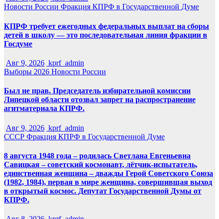
Новости России
Фракция КПРФ в Государственной Думе
КПРФ требует ежегодных федеральных выплат на сборы
детей в школу — это последовательная линия фракции в
Госдуме
Авг 9, 2026
kprf_admin
Выборы 2026
Новости России
Был не прав. Председатель избирательной комиссии
Липецкой области отозвал запрет на распространение
агитматериала КПРФ.
Авг 9, 2026
kprf_admin
СССР
Фракция КПРФ в Государственной Думе
8 августа 1948 года – родилась Светлана Евгеньевна
Савицкая – советский космонавт, лётчик-испытатель,
единственная женщина – дважды Герой Советского Союза
(1982, 1984), первая в мире женщина, совершившая выход
в открытый космос. Депутат Государственной Думы от
КПРФ.
Авг 8, 2026
kprf_admin