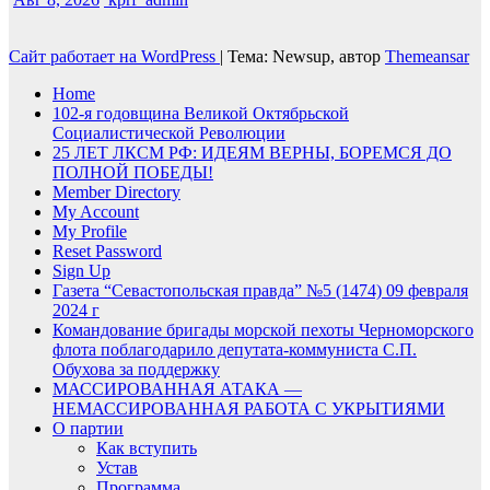
Сайт работает на WordPress
|
Тема: Newsup, автор
Themeansar
Home
102-я годовщина Великой Октябрьской
Социалистической Революции
25 ЛЕТ ЛКСМ РФ: ИДЕЯМ ВЕРНЫ, БОРЕМСЯ ДО
ПОЛНОЙ ПОБЕДЫ!
Member Directory
My Account
My Profile
Reset Password
Sign Up
Газета “Севастопольская правда” №5 (1474) 09 февраля
2024 г
Командование бригады морской пехоты Черноморского
флота поблагодарило депутата-коммуниста С.П.
Обухова за поддержку
МАССИРОВАННАЯ АТАКА —
НЕМАССИРОВАННАЯ РАБОТА С УКРЫТИЯМИ
О партии
Как вступить
Устав
Программа