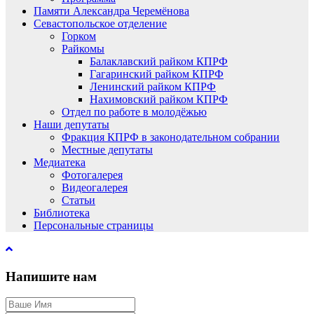
Памяти Александра Черемёнова
Севастопольское отделение
Горком
Райкомы
Балаклавский райком КПРФ
Гагаринский райком КПРФ
Ленинский райком КПРФ
Нахимовский райком КПРФ
Отдел по работе в молодёжью
Наши депутаты
Фракция КПРФ в законодательном собрании
Местные депутаты
Медиатека
Фотогалерея
Видеогалерея
Статьи
Библиотека
Персональные страницы
Напишите нам