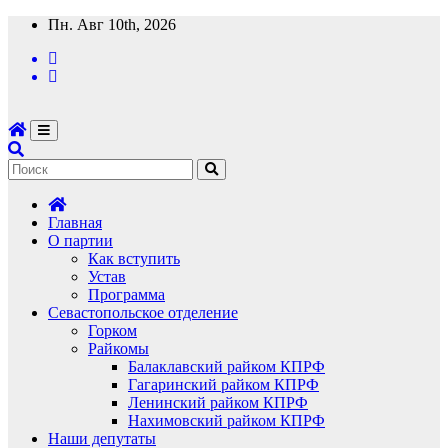
Перейти
Пн. Авг 10th, 2026
к
содержимому
Главная
О партии
Как вступить
Устав
Программа
Севастопольское отделение
Горком
Райкомы
Балаклавский райком КПРФ
Гагаринский райком КПРФ
Ленинский райком КПРФ
Нахимовский райком КПРФ
Наши депутаты