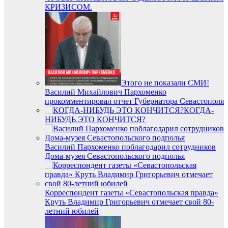
КРИЗИСОМ.
Этого не показали СМИ!
Василий Михайлович Пархоменко
прокомментировал отчет Губернатора Севастополя
КОГДА-
НИБУДЬ ЭТО КОНЧИТСЯ?
Василий Пархоменко поблагодарил сотрудников
Дома-музея Севастопольского подполья
Корреспондент газеты «Севастопольская правда»
Круть Владимир Григорьевич отмечает свой 80-
летний юбилей