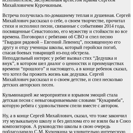
Михайловичем Курочкиным.
Встреча получилась по-домашнему теплая и душевная. Сергей
Михайлович рассказал о себе, о своем творчестве, прочитал
стихи и исполнил песни, связанные с событиями 2014 года,
посвященные Севастополю, его мужеству и стойкости во все
времена. Поговорил с ребятами об СВО и спел песню
“Гвардии рядовой – Евгений Левенец”, посвященную его
другу и отцу ученицы школы, который геройски погиб,
спасая боевых товарищей из-под обстрела.
Неподдельный интерес у ребят вызвал стих “Дедушка и
внук”, в котором шел диалог о ценностях и преимуществах
времени “прошлого” и настоящего, а в конце ребенок сказал,
что хотел бы прожить жизнь как дедушка. Сергей
Михайлович рассказал и о своем детстве, и спел несколько
детских авторских песен.
Кульминацией же мероприятия и взрывом эмоций стала
детская песня с невыговариваемыми словами “Кукарямба”,
которую ребята с удовольствием спели вместе с автором.
Ну, а в конце Сергей Михайлович, сказал, что тоже закончил
эту музыкальную школу и без диплома его не взяли бы в Союз
композиторов. А руководство школы в свою очередь
поблагодарило С.М. Курочкина за удивительно интересную