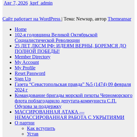
Авг 7, 2026
kprf_admin
Сайт работает на WordPress
|
Тема: Newsup, автор
Themeansar
Home
102-я годовщина Великой Октябрьской
Социалистической Революции
25 ЛЕТ ЛКСМ РФ: ИДЕЯМ ВЕРНЫ, БОРЕМСЯ ДО
ПОЛНОЙ ПОБЕДЫ!
Member Directory
My Account
My Profile
Reset Password
Sign Up
Газета “Севастопольская правда” №5 (1474) 09 февраля
2024 г
Командование бригады морской пехоты Черноморского
флота поблагодарило депутата-коммуниста С.П.
Обухова за поддержку
МАССИРОВАННАЯ АТАКА —
НЕМАССИРОВАННАЯ РАБОТА С УКРЫТИЯМИ
О партии
Как вступить
Устав