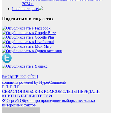
2024 г.
Load more posts
Поделиться в соц. сетях
РќСЂР°РІРёС‚СЃСЏ
comments powered by HyperComments
Навигация
СЕВАСТОПОЛЬСКИЕ КОМСОМОЛЬЦЫ ПЕРЕДАЛИ
КНИГИ В БИБЛИОТЕКУ
по
Сергей Обухов про прошедшие выборы: несколько
записям
интересных фактов