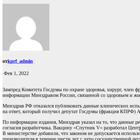
от
kprf_admin
Фев 1, 2022
Зампред Комитета Госдумы по охране здоровья, хирург, член
информации Минздравом России, связанной со здоровьем и жи
Минздрав РФ отказался публиковать данные клинических испы
на ответ, который получил депутат Госдумы (фракция КПРФ) 
По информации издания, Минздрав указал на то, что данные 
согласия разработчика. Вакцину «Спутник V» разработал Цент
В министерстве добавили, что законом не допускается использ
производителя в течение шести лет с даты государственной ре