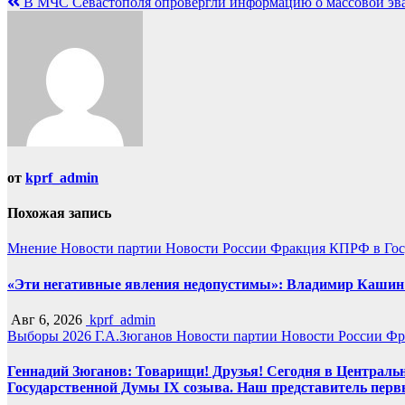
В МЧС Севастополя опровергли информацию о массовой эв
по
записям
от
kprf_admin
Похожая запись
Мнение
Новости партии
Новости России
Фракция КПРФ в Гос
«Эти негативные явления недопустимы»: Владимир Кашин р
Авг 6, 2026
kprf_admin
Выборы 2026
Г.А.Зюганов
Новости партии
Новости России
Фр
Геннадий Зюганов: Товарищи! Друзья! Сегодня в Центральн
Государственной Думы IX созыва. Наш представитель перв