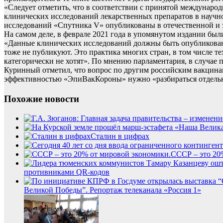
«Следует отметить, что в соответствии с принятой междунаро
клинических исследований лекарственных препаратов в научной
исследований «Спутника V» опубликованы в отечественной и за
На самом деле, в феврале 2021 года в упомянутом издании бы
«Данные клинических исследований должны быть опубликованы
тоже не публикуют. Это практика многих стран, в том числе т
категорически не хотят». По мнению парламентария, в случае
Куринный отметил, что вопрос по другим российским вакцинам т
эффективностью «ЭпиВакКороны» нужно «разбираться отдель
Похожие новости
Сталин в цифрах
СССР – это 20
противниками QR-кодов
Великой Победы”. Репортаж телеканала «Россия 1»