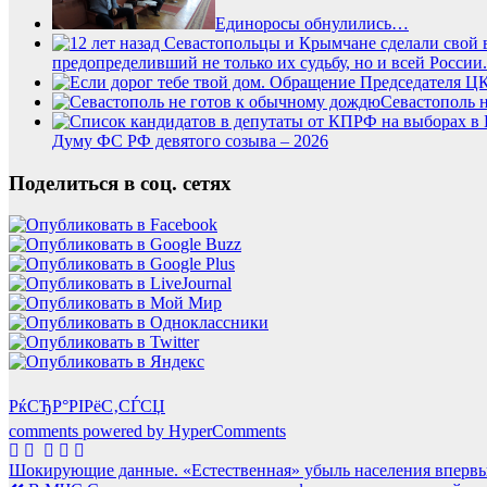
Единоросы обнулились…
предопределивший не только их судьбу, но и всей России.
Севастополь 
Думу ФС РФ девятого созыва – 2026
Поделиться в соц. сетях
РќСЂР°РІРёС‚СЃСЏ
comments powered by HyperComments
Навигация
Шокирующие данные. «Естественная» убыль населения впервы