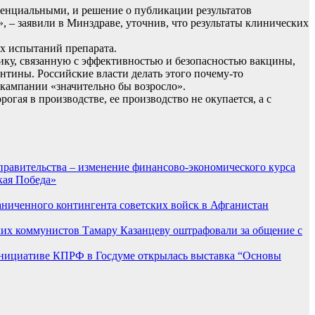
денциальными, и решение о публикации результатов
 – заявили в Минздраве, уточнив, что результаты клинических
х испытаний препарата.
ику, связанную с эффективностью и безопасностью вакцины,
нтины. Российские власти делать этого почему-то
 кампании «значительно бы возросло».
огая в производстве, ее производство не окупается, а с
а правительства – изменение финансово-экономического курса
кая Победа»
раниченного контингента советских войск в Афганистан
их коммунистов Тамару Казанцеву оштрафовали за общение с
нициативе КПРФ в Госдуме открылась выставка “Основы