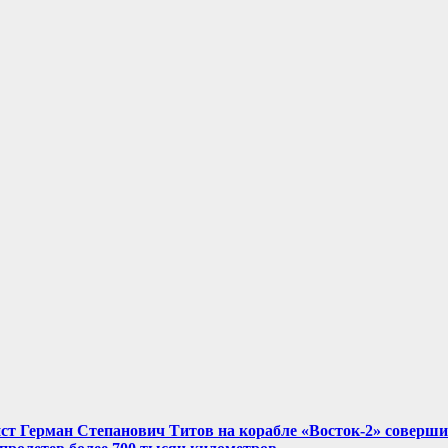
нист Герман Степанович Титов на корабле «Восток-2» соверш