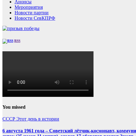
Анонсы
Мероприятия
Новости партии
Новости СевКПРФ
RSS
You missed
СССР
Этот день в истории
6 августа 1961 года – Советский лётчик-космонавт, комму