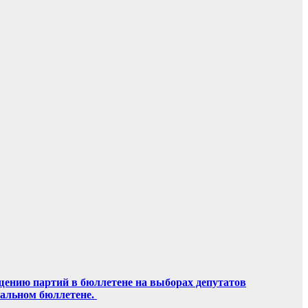
щению партий в бюллетене на выборах депутатов
ральном бюллетене.