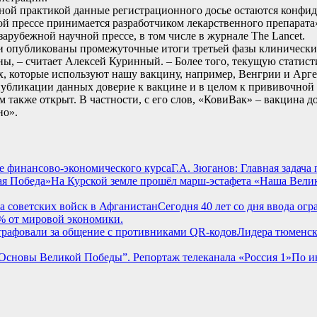
дной практикой данные регистрационного досье остаются конфи
 прессе принимается разработчиком лекарственного препарата»,
рубежной научной прессе, в том числе в журнале The Lancet.
ли опубликованы промежуточные итоги третьей фазы клинически
, – считает Алексей Куринный. – Более того, текущую статист
ех, которые используют нашу вакцину, например, Венгрии и Арге
 публикации данных доверие к вакцине и в целом к прививочной
акже открыт. В частности, с его слов, «КовиВак» – вакцина дор
но».
Г.А. Зюганов: Главная задач
На Курской земле прошёл марш-эстафета «Наша Вели
Сегодня 40 лет со дня ввода ог
% от мировой экономики.
Лидера тюменск
По и