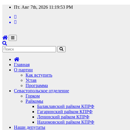
Перейти
Пт. Авг 7th, 2026
11:19:54 PM
к
содержимому
Главная
О партии
Как вступить
Устав
Программа
Севастопольское отделение
Горком
Райкомы
Балаклавский райком КПРФ
Гагаринский райком КПРФ
Ленинский райком КПРФ
Нахимовский райком КПРФ
Наши депутаты