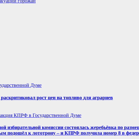
акуации горожан
ударственной Думе
аскритиковал рост цен на топливо для аграриев
акция КПРФ в Государственной Думе
ой избирательной комиссии состоялась жеребьёвка по разме
ым подошёл к лототрону – и КПРФ получила номер 8 в феде