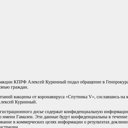
 фракции КПРФ Алексей Куринный подал обращение в Генпрокур
знью граждан.
таний вакцины от коронавируса «Спутника V», сославшись на 
Алексей Куринный.
регистрационного досье содержат конфиденциальную информацию
р имени Гамалеи. Эти данные будут конфиденциальны в течение 
ование в коммерческих целях информации о результатах доклини
гистрации.