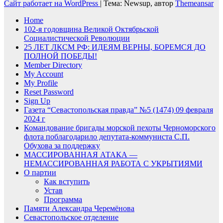
Сайт работает на WordPress
|
Тема: Newsup, автор
Themeansar
Home
102-я годовщина Великой Октябрьской
Социалистической Революции
25 ЛЕТ ЛКСМ РФ: ИДЕЯМ ВЕРНЫ, БОРЕМСЯ ДО
ПОЛНОЙ ПОБЕДЫ!
Member Directory
My Account
My Profile
Reset Password
Sign Up
Газета “Севастопольская правда” №5 (1474) 09 февраля
2024 г
Командование бригады морской пехоты Черноморского
флота поблагодарило депутата-коммуниста С.П.
Обухова за поддержку
МАССИРОВАННАЯ АТАКА —
НЕМАССИРОВАННАЯ РАБОТА С УКРЫТИЯМИ
О партии
Как вступить
Устав
Программа
Памяти Александра Черемёнова
Севастопольское отделение