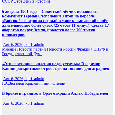
СССР
Этот день в истории
6 августа 1961 года – Советский лётчик-космонавт,
коммунист Герман Степанович Титов на корабле
«Восток-2» совершил первый в мире космический полёт
длительностью более суток (25 часов 11 минут), сделав 17
оборотов вокруг Земли, пролетев более 700 тысяч
километров.
Авг 6, 2026
kprf_admin
Мнение
Новости партии
Новости России
Фракция КПРФ в
Государственной Думе
«Эти негативные явления недопустимы»: Владимир
Кашин раскритиковал рост цен на топливо для аграриев
Авг 6, 2026
kprf_admin
Г.А.Зюганов
Красная линия
Сталин
В бронзе и граните: в Орле открыли Аллею Победителей
Авг 6, 2026
kprf_admin