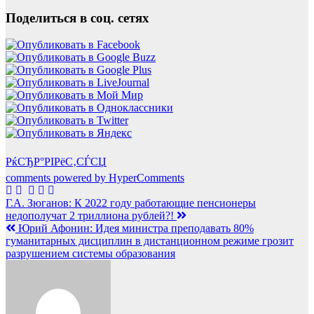
Поделиться в соц. сетях
РќСЂР°РІРёС‚СЃСЏ
comments powered by HyperComments
Навигация
Г.А. Зюганов: К 2022 году работающие пенсионеры
недополучат 2 триллиона рублей?!
по
Юрий Афонин: Идея министра преподавать 80%
записям
гуманитарных дисциплин в дистанционном режиме грозит
разрушением системы образования