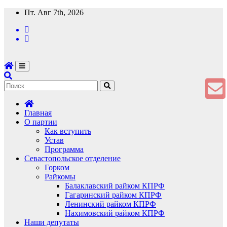
Перейти
Пт. Авг 7th, 2026
к
содержимому
Главная
О партии
Как вступить
Устав
Программа
Севастопольское отделение
Горком
Райкомы
Балаклавский райком КПРФ
Гагаринский райком КПРФ
Ленинский райком КПРФ
Нахимовский райком КПРФ
Наши депутаты