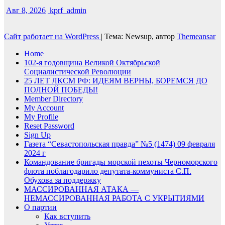
Авг 8, 2026
kprf_admin
Сайт работает на WordPress
|
Тема: Newsup, автор
Themeansar
Home
102-я годовщина Великой Октябрьской
Социалистической Революции
25 ЛЕТ ЛКСМ РФ: ИДЕЯМ ВЕРНЫ, БОРЕМСЯ ДО
ПОЛНОЙ ПОБЕДЫ!
Member Directory
My Account
My Profile
Reset Password
Sign Up
Газета “Севастопольская правда” №5 (1474) 09 февраля
2024 г
Командование бригады морской пехоты Черноморского
флота поблагодарило депутата-коммуниста С.П.
Обухова за поддержку
МАССИРОВАННАЯ АТАКА —
НЕМАССИРОВАННАЯ РАБОТА С УКРЫТИЯМИ
О партии
Как вступить