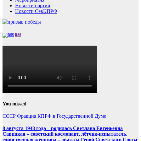
Новости партии
Новости СевКПРФ
RSS
You missed
СССР
Фракция КПРФ в Государственной Думе
8 августа 1948 года – родилась Светлана Евгеньевна
Савицкая – советский космонавт, лётчик-испытатель,
единственная женщина – дважды Герой Советского Союза