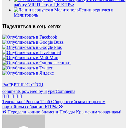
работу VIII Пленум ЦК КПРФ
Ленин вернулся в
Мелитополь
Поделиться в соц. сетях
РќСЂР°РІРёС‚СЃСЏ
comments powered by HyperComments
Навигация
Телеканал “Россия 1” об Общероссийском открытом
партийном собрании КПРФ
по
Передали копию Знамени Победы Крымским товарищам!
записям