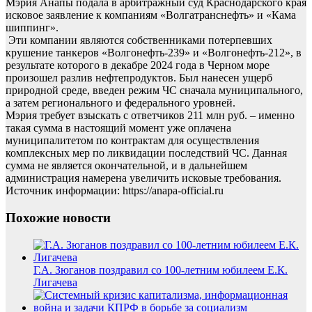
Мэрия Анапы подала в арбитражный суд Краснодарского края
исковое заявление к компаниям «Волгатранснефть» и «Кама
шиппинг».
Эти компании являются собственниками потерпевших
крушение танкеров «Волгонефть-239» и «Волгонефть-212», в
результате которого в декабре 2024 года в Черном море
произошел разлив нефтепродуктов. Был нанесен ущерб
природной среде, введен режим ЧС сначала муниципального,
а затем регионального и федерального уровней.
Мэрия требует взыскать с ответчиков 211 млн руб. – именно
такая сумма в настоящий момент уже оплачена
муниципалитетом по контрактам для осуществления
комплексных мер по ликвидации последствий ЧС. Данная
сумма не является окончательной, и в дальнейшем
администрация намерена увеличить исковые требования.
Источник информации: https://anapa-official.ru
Похожие новости
Г.А. Зюганов поздравил со 100-летним юбилеем Е.К.
Лигачева