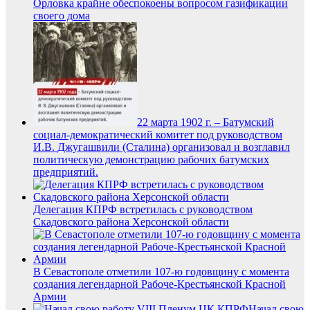
Орловка крайне обеспокоены вопросом газификации
своего дома
22 марта 1902 г. – Батумский
социал-демократический комитет под руководством
И.В. Джугашвили (Сталина) организовал и возглавил
политическую демонстрацию рабочих батумских
предприятий.
Делегация КПРФ встретилась с руководством
Скадовского района Херсонской области
В Севастополе отметили 107-ю годовщину с момента
создания легендарной Рабоче-Крестьянской Красной
Армии
Начал свою