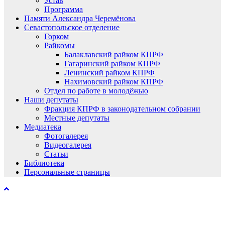
Устав
Программа
Памяти Александра Черемёнова
Севастопольское отделение
Горком
Райкомы
Балаклавский райком КПРФ
Гагаринский райком КПРФ
Ленинский райком КПРФ
Нахимовский райком КПРФ
Отдел по работе в молодёжью
Наши депутаты
Фракция КПРФ в законодательном собрании
Местные депутаты
Медиатека
Фотогалерея
Видеогалерея
Статьи
Библиотека
Персональные страницы