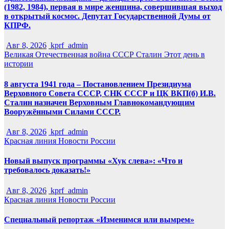
(1982, 1984), первая в мире женщина, совершившая выход
в открытый космос. Депутат Государственной Думы от
КПРФ.
Авг 8, 2026
kprf_admin
Великая Отечественная война
СССР
Сталин
Этот день в
истории
8 августа 1941 года – Постановлением Президиума
Верховного Совета СССР, СНК СССР и ЦК ВКП(б) И.В.
Сталин назначен Верховным Главнокомандующим
Вооружёнными Силами СССР.
Авг 8, 2026
kprf_admin
Красная линия
Новости России
Новый выпуск программы «Хук слева»: «Что и
требовалось доказать!»
Авг 8, 2026
kprf_admin
Красная линия
Новости России
Специальный репортаж «Изменимся или вымрем»