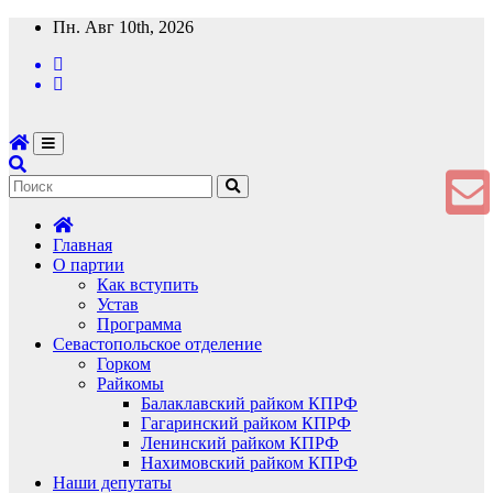
Перейти
Пн. Авг 10th, 2026
к
содержимому
Главная
О партии
Как вступить
Устав
Программа
Севастопольское отделение
Горком
Райкомы
Балаклавский райком КПРФ
Гагаринский райком КПРФ
Ленинский райком КПРФ
Нахимовский райком КПРФ
Наши депутаты