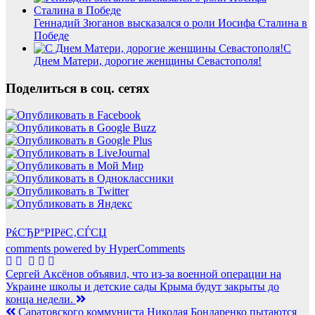
Геннадий Зюганов высказался о роли Иосифа Сталина в
Победе
С
Днем Матери, дорогие женщины Севастополя!
Поделиться в соц. сетях
РќСЂР°РІРёС‚СЃСЏ
comments powered by HyperComments
Навигация
Сергей Аксёнов объявил, что из-за военной операции на
Украине школы и детские сады Крыма будут закрыты до
по
конца недели.
записям
Саратовского коммуниста Николая Бондаренко пытаются