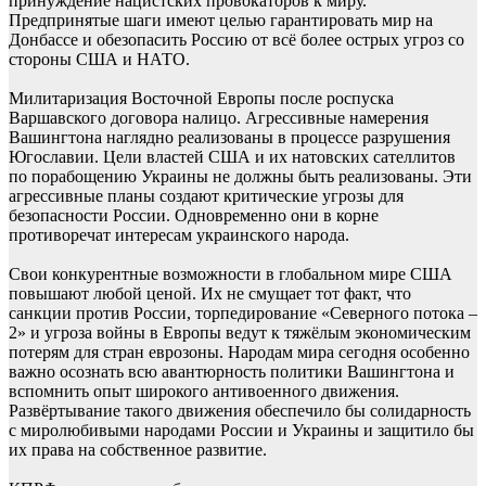
принуждение нацистских провокаторов к миру.
Предпринятые шаги имеют целью гарантировать мир на
Донбассе и обезопасить Россию от всё более острых угроз со
стороны США и НАТО.
Милитаризация Восточной Европы после роспуска
Варшавского договора налицо. Агрессивные намерения
Вашингтона наглядно реализованы в процессе разрушения
Югославии. Цели властей США и их натовских сателлитов
по порабощению Украины не должны быть реализованы. Эти
агрессивные планы создают критические угрозы для
безопасности России. Одновременно они в корне
противоречат интересам украинского народа.
Свои конкурентные возможности в глобальном мире США
повышают любой ценой. Их не смущает тот факт, что
санкции против России, торпедирование «Северного потока –
2» и угроза войны в Европы ведут к тяжёлым экономическим
потерям для стран еврозоны. Народам мира сегодня особенно
важно осознать всю авантюрность политики Вашингтона и
вспомнить опыт широкого антивоенного движения.
Развёртывание такого движения обеспечило бы солидарность
с миролюбивыми народами России и Украины и защитило бы
их права на собственное развитие.