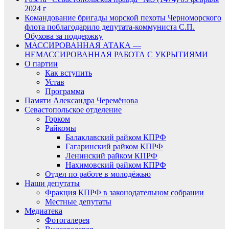
2024 г
Командование бригады морской пехоты Черноморского
флота поблагодарило депутата-коммуниста С.П.
Обухова за поддержку
МАССИРОВАННАЯ АТАКА —
НЕМАССИРОВАННАЯ РАБОТА С УКРЫТИЯМИ
О партии
Как вступить
Устав
Программа
Памяти Александра Черемёнова
Севастопольское отделение
Горком
Райкомы
Балаклавский райком КПРФ
Гагаринский райком КПРФ
Ленинский райком КПРФ
Нахимовский райком КПРФ
Отдел по работе в молодёжью
Наши депутаты
Фракция КПРФ в законодательном собрании
Местные депутаты
Медиатека
Фотогалерея