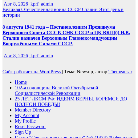
Авг 8, 2026
kprf_admin
Великая Отечественная война
СССР
Сталин
Этот день в
истории
8 августа 1941 года – Постановлением Президиума
Верховного Совета СССР, СНК СССР и ЦК ВКП(б) И.В.
Сталин назначен Верховным Главнокомандующим
Вооружёнными Силами СССР.
Авг 8, 2026
kprf_admin
Сайт работает на WordPress
|
Тема: Newsup, автор
Themeansar
Home
102-я годовщина Великой Октябрьской
Социалистической Революции
25 ЛЕТ ЛКСМ РФ: ИДЕЯМ ВЕРНЫ, БОРЕМСЯ ДО
ПОЛНОЙ ПОБЕДЫ!
Member Directory
My Account
My Profile
Reset Password
Sign Up
Газета “Севастопольская правда” №5 (1474) 09 февраля