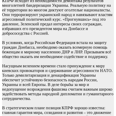
КПРФ исходит из необходимости демонтажа результатов
многолетней бандеризации Украины. Реальную политику на
её территории во многом диктуют оголтелые националисты.
Они терроризируют украинский народ и навязывают властям
агрессивный политический курс. «Прогнувшись» под это
давление, Зеленский предал интересы своих сограждан,
избравших его президентом мира на Донбассе и
добрососедства с Россией.
В условиях, когда Российская Федерация встала на защиту
граждан Донбасса, необходимо оказать всемерную помощь
беженцам и мирному населению ДНР и ЛНР. Призываем всё
общество оказать им необходимое содействие и поддержку.
Насущным велением времени стало принуждение к миру
киевских провокаторов и сдерживание агрессивности НАТО.
Только демилитаризация и денацификация Украины
обеспечит устойчивую безопасность народам России,
Украины и всей Европы. В деле борьбы за мир и
недопущение возрождения фашизма считаем важным широко
задействовать методы народной дипломатии и гуманитарного
сотрудничества.
В стратегическом плане позиция КПРФ хорошо известна:
главная гарантия мира, созидания и развития – это движение