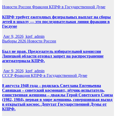
Новости России
Фракция КПРФ в Государственной Думе
КПРФ требует ежегодных федеральных выплат на сборы
детей в школу — это последовательная линия фракции в
Госдуме
Авг 9, 2026
kprf_admin
Выборы 2026
Новости России
Был не прав. Председатель избирательной комиссии
Липецкой области отозвал запрет на распространение
агитматериала КПРФ.
Авг 9, 2026
kprf_admin
СССР
Фракция КПРФ в Государственной Думе
8 августа 1948 года – родилась Светлана Евгеньевна
Савицкая – советский космонавт, лётчик-испытатель,
единственная женщина – дважды Герой Советского Союза
(1982, 1984), первая в мире женщина, совершившая выход
в открытый космос. Депутат Государственной Думы от
КПРФ.