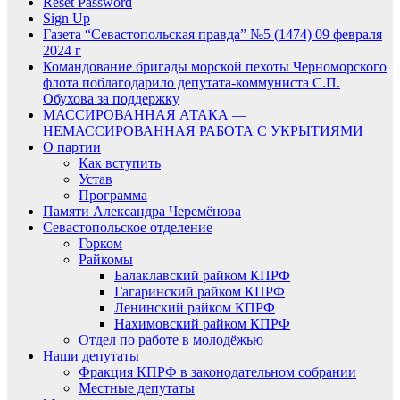
Reset Password
Sign Up
Газета “Севастопольская правда” №5 (1474) 09 февраля
2024 г
Командование бригады морской пехоты Черноморского
флота поблагодарило депутата-коммуниста С.П.
Обухова за поддержку
МАССИРОВАННАЯ АТАКА —
НЕМАССИРОВАННАЯ РАБОТА С УКРЫТИЯМИ
О партии
Как вступить
Устав
Программа
Памяти Александра Черемёнова
Севастопольское отделение
Горком
Райкомы
Балаклавский райком КПРФ
Гагаринский райком КПРФ
Ленинский райком КПРФ
Нахимовский райком КПРФ
Отдел по работе в молодёжью
Наши депутаты
Фракция КПРФ в законодательном собрании
Местные депутаты