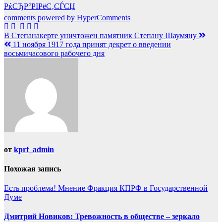
РќСЂР°РІРёС‚СЃСЏ
comments powered by HyperComments
Навигация
В Степанакерте уничтожен памятник Степану Шаумяну
11 ноября 1917 года принят декрет о введении
по
восьмичасового рабочего дня
записям
от
kprf_admin
Похожая запись
Есть проблема!
Мнение
Фракция КПРФ в Государственной
Думе
Дмитрий Новиков: Тревожность в обществе – зеркало