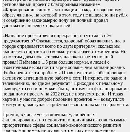
региональный проект с благородным названием
«Формирование системы мотивации граждан к здоровому
образу жизни», на который в этом году не выделено ни рубля
и совершенно закономерно получен полный провал
достижения целевых показателей:
«Название проекта звучит прекрасно, но что же в нём
предусмотрено? Оказывается, здоровый образ жизни у нас в
городе определяется всего по двум критериям: сколько мы
выпиваем спиртного и сколько у нас людей с ожирением. Но
и по этим двум показателям у нас оказывается полный
провал! Пьём мы в 1,5 раза больше нормы, а людей с
избыточным весом почти втрое больше, чем запланировано.
Чтобы решить эти проблемы Правительство якобы проводит
активную агитационную работу в сети Интернет, по радио и
телевидению, но где же результат? Приходим к печальному
выводу, что его и не может быть, потому что финансирование
по данному проекту на 2022 год не предусмотрено. И такая
картина у нас по доброй половине проектов!» – возмутился
коммунист, выступая с трибуны севастопольского парламента.
Причём, в числе «счастливчиков», лишённых
финансирования, по непонятным причинам оказались самые
приоритетные сферы социально-экономического развития
города. Например, ни рубля в этом году не заложено на