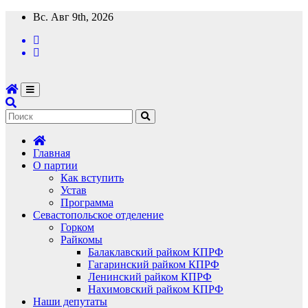
Перейти
Вс. Авг 9th, 2026
к
содержимому
Главная
О партии
Как вступить
Устав
Программа
Севастопольское отделение
Горком
Райкомы
Балаклавский райком КПРФ
Гагаринский райком КПРФ
Ленинский райком КПРФ
Нахимовский райком КПРФ
Наши депутаты