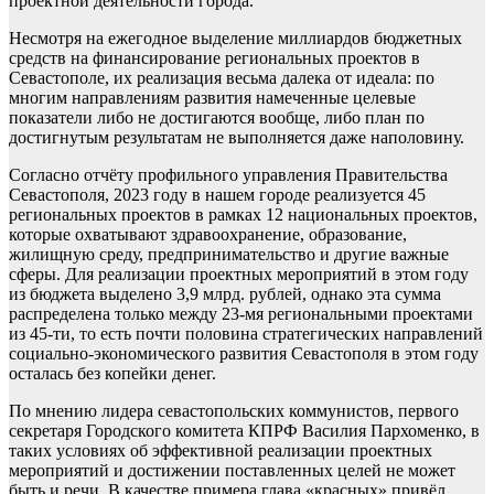
проектной деятельности города.
Несмотря на ежегодное выделение миллиардов бюджетных
средств на финансирование региональных проектов в
Севастополе, их реализация весьма далека от идеала: по
многим направлениям развития намеченные целевые
показатели либо не достигаются вообще, либо план по
достигнутым результатам не выполняется даже наполовину.
Согласно отчёту профильного управления Правительства
Севастополя, 2023 году в нашем городе реализуется 45
региональных проектов в рамках 12 национальных проектов,
которые охватывают здравоохранение, образование,
жилищную среду, предпринимательство и другие важные
сферы. Для реализации проектных мероприятий в этом году
из бюджета выделено 3,9 млрд. рублей, однако эта сумма
распределена только между 23-мя региональными проектами
из 45-ти, то есть почти половина стратегических направлений
социально-экономического развития Севастополя в этом году
осталась без копейки денег.
По мнению лидера севастопольских коммунистов, первого
секретаря Городского комитета КПРФ Василия Пархоменко, в
таких условиях об эффективной реализации проектных
мероприятий и достижении поставленных целей не может
быть и речи. В качестве примера глава «красных» привёл