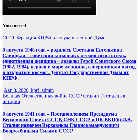
You missed
СССР
Фракция КПРФ в Государственной Думе
8 августа 1948 года – родилась Светлана Евгеньевна
Савицкая – советский космонавт, лётчик-испытатель,
единственная женщина – дважды Герой Советского Союза
(1982, 1984), первая в мире женщина, совершившая выход
в открытый космос. Депутат Государственной Думы от
КПРФ.
Авг 8, 2026
kprf_admin
Великая Отечественная война
СССР
Сталин
Этот день в
истории
8 августа 1941 года – Постановлением Президиума
Верховного Совета СССР, СНК СССР и ЦК ВКП(б) И.В.
Сталин назначен Верховным Главнокомандующим
Вооружёнными Силами СССР.