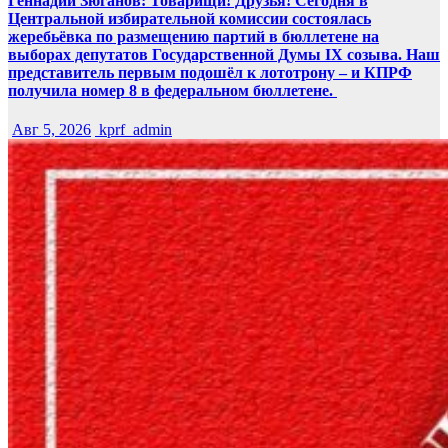
Геннадий Зюганов: Товарищи! Друзья! Сегодня в
Центральной избирательной комиссии состоялась
жеребьёвка по размещению партий в бюллетене на
выборах депутатов Государственной Думы IX созыва. Наш
представитель первым подошёл к лототрону – и КПРФ
получила номер 8 в федеральном бюллетене.
Авг 5, 2026
kprf_admin