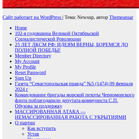
Сайт работает на WordPress
|
Тема: Newsup, автор
Themeansar
Home
102-я годовщина Великой Октябрьской
Социалистической Революции
25 ЛЕТ ЛКСМ РФ: ИДЕЯМ ВЕРНЫ, БОРЕМСЯ ДО
ПОЛНОЙ ПОБЕДЫ!
Member Directory
My Account
My Profile
Reset Password
Sign Up
Газета “Севастопольская правда” №5 (1474) 09 февраля
2024 г
Командование бригады морской пехоты Черноморского
флота поблагодарило депутата-коммуниста С.П.
Обухова за поддержку
МАССИРОВАННАЯ АТАКА —
НЕМАССИРОВАННАЯ РАБОТА С УКРЫТИЯМИ
О партии
Как вступить
Устав