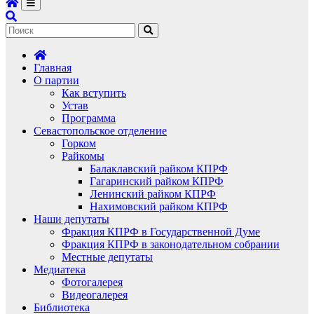
Главная
О партии
Как вступить
Устав
Программа
Севастопольское отделение
Горком
Райкомы
Балаклавский райком КПРФ
Гагаринский райком КПРФ
Ленинский райком КПРФ
Нахимовский райком КПРФ
Наши депутаты
Фракция КПРФ в Государственной Думе
Фракция КПРФ в законодательном собрании
Местные депутаты
Медиатека
Фотогалерея
Видеогалерея
Библиотека