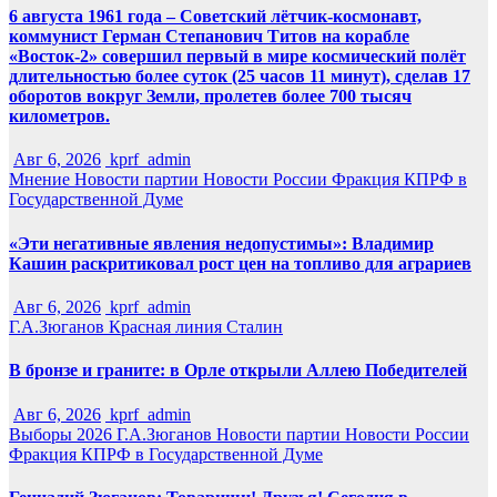
6 августа 1961 года – Советский лётчик-космонавт,
коммунист Герман Степанович Титов на корабле
«Восток-2» совершил первый в мире космический полёт
длительностью более суток (25 часов 11 минут), сделав 17
оборотов вокруг Земли, пролетев более 700 тысяч
километров.
Авг 6, 2026
kprf_admin
Мнение
Новости партии
Новости России
Фракция КПРФ в
Государственной Думе
«Эти негативные явления недопустимы»: Владимир
Кашин раскритиковал рост цен на топливо для аграриев
Авг 6, 2026
kprf_admin
Г.А.Зюганов
Красная линия
Сталин
В бронзе и граните: в Орле открыли Аллею Победителей
Авг 6, 2026
kprf_admin
Выборы 2026
Г.А.Зюганов
Новости партии
Новости России
Фракция КПРФ в Государственной Думе