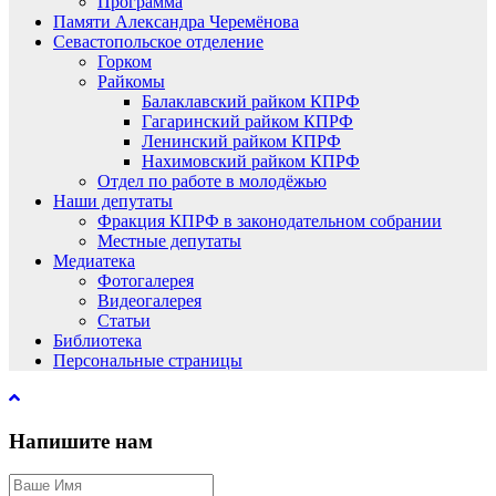
Программа
Памяти Александра Черемёнова
Севастопольское отделение
Горком
Райкомы
Балаклавский райком КПРФ
Гагаринский райком КПРФ
Ленинский райком КПРФ
Нахимовский райком КПРФ
Отдел по работе в молодёжью
Наши депутаты
Фракция КПРФ в законодательном собрании
Местные депутаты
Медиатека
Фотогалерея
Видеогалерея
Статьи
Библиотека
Персональные страницы
Напишите нам