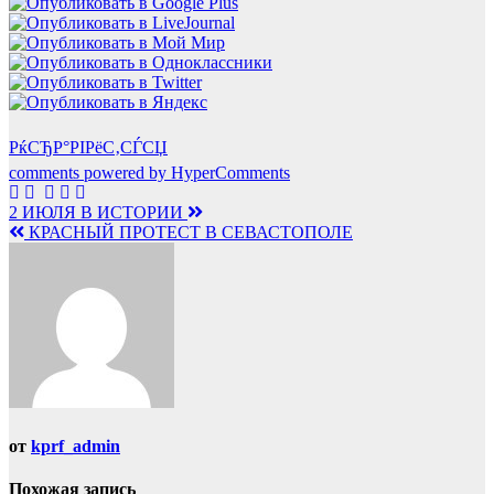
РќСЂР°РІРёС‚СЃСЏ
comments powered by HyperComments
Навигация
2 ИЮЛЯ В ИСТОРИИ
КРАСНЫЙ ПРОТЕСТ В СЕВАСТОПОЛЕ
по
записям
от
kprf_admin
Похожая запись