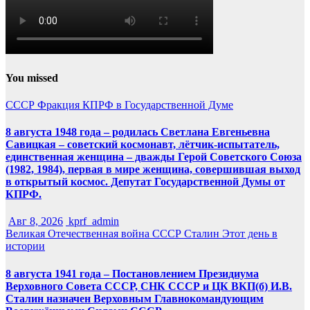
You missed
СССР
Фракция КПРФ в Государственной Думе
8 августа 1948 года – родилась Светлана Евгеньевна
Савицкая – советский космонавт, лётчик-испытатель,
единственная женщина – дважды Герой Советского Союза
(1982, 1984), первая в мире женщина, совершившая выход
в открытый космос. Депутат Государственной Думы от
КПРФ.
Авг 8, 2026
kprf_admin
Великая Отечественная война
СССР
Сталин
Этот день в
истории
8 августа 1941 года – Постановлением Президиума
Верховного Совета СССР, СНК СССР и ЦК ВКП(б) И.В.
Сталин назначен Верховным Главнокомандующим