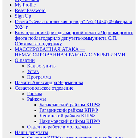
My Profile
Reset Password
Sign Up
Газета “Севастопольская правда” №5 (1474) 09 февраля
2024 г
Командование бригады морской пехоты Черноморского
флота поблагодарило депутата-коммуниста С.П.
Обухова за поддержку
МАССИРОВАННАЯ АТАКА —
НЕМАССИРОВАННАЯ РАБОТА С УКРЫТИЯМИ
О партии
Как вступить
Устав
Программа
Памяти Александра Черемёнова
Севастопольское отделение
Горком
Райкомы
Балаклавский райком КПРФ
Гагаринский райком КПРФ
Ленинский райком КПРФ
Нахимовский райком КПРФ
Отдел по работе в молодёжью
Наши депутаты
Фракция КПРФ в законодательном собрании