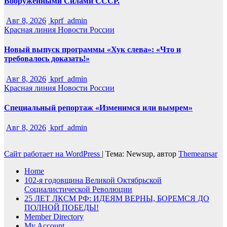
Вооружёнными Силами СССР.
Авг 8, 2026
kprf_admin
Красная линия
Новости России
Новый выпуск программы «Хук слева»: «Что и
требовалось доказать!»
Авг 8, 2026
kprf_admin
Красная линия
Новости России
Специальный репортаж «Изменимся или вымрем»
Авг 8, 2026
kprf_admin
Сайт работает на WordPress
|
Тема: Newsup, автор
Themeansar
Home
102-я годовщина Великой Октябрьской
Социалистической Революции
25 ЛЕТ ЛКСМ РФ: ИДЕЯМ ВЕРНЫ, БОРЕМСЯ ДО
ПОЛНОЙ ПОБЕДЫ!
Member Directory
My Account