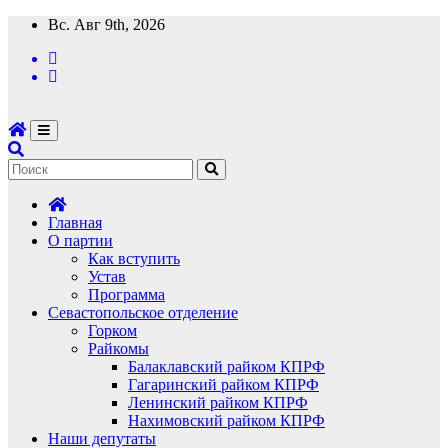
Перейти
Вс. Авг 9th, 2026
к
содержимому
Главная
О партии
Как вступить
Устав
Программа
Севастопольское отделение
Горком
Райкомы
Балаклавский райком КПРФ
Гагаринский райком КПРФ
Ленинский райком КПРФ
Нахимовский райком КПРФ
Наши депутаты