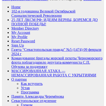
Home
102-я годовщина Великой Октябрьской
Социалистической Революции
25 ЛЕТ ЛКСМ РФ: ИДЕЯМ ВЕРНЫ, БОРЕМСЯ ДО
ПОЛНОЙ ПОБЕДЫ!
Member Directory
My Account
My Profile
Reset Password
Sign Up
Газета “Севастопольская правда” №5 (1474) 09 февраля
2024 г
Командование бригады морской пехоты Черноморского
флота поблагодарило депутата-коммуниста С.П.
Обухова за поддержку
МАССИРОВАННАЯ АТАКА —
НЕМАССИРОВАННАЯ РАБОТА С УКРЫТИЯМИ
О партии
Как вступить
Устав
Программа
Памяти Александра Черемёнова
Севастопольское отделение
Горком