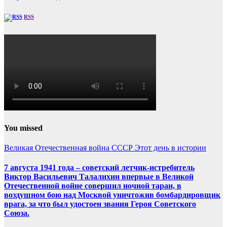
RSS
You missed
Великая Отечественная война
СССР
Этот день в истории
7 августа 1941 года – советский летчик-истребитель
Виктор Васильевич Талалихин впервые в Великой
Отечественной войне совершил ночной таран, в
воздушном бою над Москвой уничтожив бомбардировщик
врага, за что был удостоен звания Героя Советского
Союза.