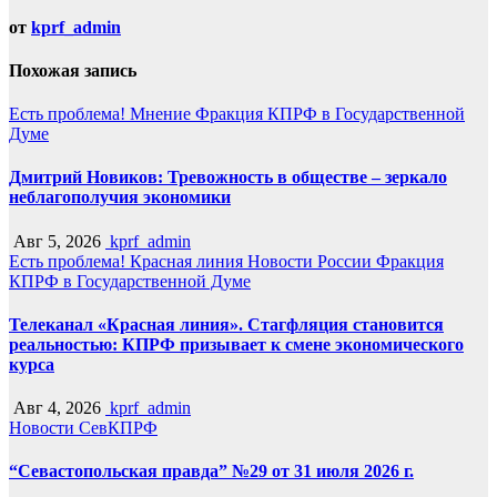
от
kprf_admin
Похожая запись
Есть проблема!
Мнение
Фракция КПРФ в Государственной
Думе
Дмитрий Новиков: Тревожность в обществе – зеркало
неблагополучия экономики
Авг 5, 2026
kprf_admin
Есть проблема!
Красная линия
Новости России
Фракция
КПРФ в Государственной Думе
Телеканал «Красная линия». Стагфляция становится
реальностью: КПРФ призывает к смене экономического
курса
Авг 4, 2026
kprf_admin
Новости СевКПРФ
“Севастопольская правда” №29 от 31 июля 2026 г.