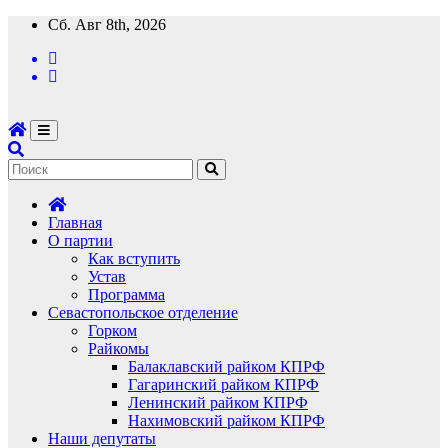
Перейти
Сб. Авг 8th, 2026
к
содержимому
Главная
О партии
Как вступить
Устав
Программа
Севастопольское отделение
Горком
Райкомы
Балаклавский райком КПРФ
Гагаринский райком КПРФ
Ленинский райком КПРФ
Нахимовский райком КПРФ
Наши депутаты