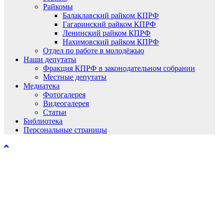
Райкомы
Балаклавский райком КПРФ
Гагаринский райком КПРФ
Ленинский райком КПРФ
Нахимовский райком КПРФ
Отдел по работе в молодёжью
Наши депутаты
Фракция КПРФ в законодательном собрании
Местные депутаты
Медиатека
Фотогалерея
Видеогалерея
Статьи
Библиотека
Персональные страницы