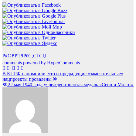
РќСЂР°РІРёС‚СЃСЏ
comments powered by HyperComments
Навигация
В КПРФ напомнили, что и предыдущие «замечательные»
нацпроекты провалены
по
22 мая 1940 года учреждена золотая медаль «Серп и Молот»
записям