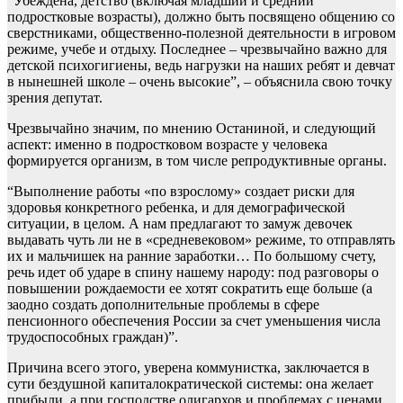
“Убеждена, детство (включая младший и средний
подростковые возрасты), должно быть посвящено общению со
сверстниками, общественно-полезной деятельности в игровом
режиме, учебе и отдыху. Последнее – чрезвычайно важно для
детской психогигиены, ведь нагрузки на наших ребят и девчат
в нынешней школе – очень высокие”, – объяснила свою точку
зрения депутат.
Чрезвычайно значим, по мнению Останиной, и следующий
аспект: именно в подростковом возрасте у человека
формируется организм, в том числе репродуктивные органы.
“Выполнение работы «по взрослому» создает риски для
здоровья конкретного ребенка, и для демографической
ситуации, в целом. А нам предлагают то замуж девочек
выдавать чуть ли не в «средневековом» режиме, то отправлять
их и мальчишек на ранние заработки… По большому счету,
речь идет об ударе в спину нашему народу: под разговоры о
повышении рождаемости ее хотят сократить еще больше (а
заодно создать дополнительные проблемы в сфере
пенсионного обеспечения России за счет уменьшения числа
трудоспособных граждан)”.
Причина всего этого, уверена коммунистка, заключается в
сути бездушной капиталократической системы: она желает
прибыли, а при господстве олигархов и проблемах с ценами