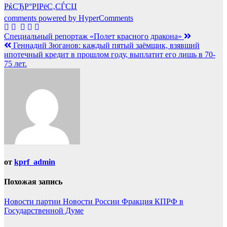
РќСЂР°РІРёС‚СЃСЏ
comments powered by HyperComments
Навигация
Специальный репортаж «Полет красного дракона»
Геннадий Зюганов: каждый пятый заёмщик, взявший
по
ипотечный кредит в прошлом году, выплатит его лишь в 70-
записям
75 лет.
от
kprf_admin
Похожая запись
Новости партии
Новости России
Фракция КПРФ в
Государственной Думе