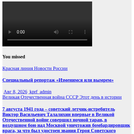
You missed
Красная линия
Новости России
Специальный репортаж «Изменимся или вымрем»
Авг 8, 2026
kprf_admin
Великая Отечественная война
СССР
Этот день в истории
7 августа 1941 года – советский летчик-истребитель
Виктор Васильевич Талалихин впервые в Великой
Отечественной войне совершил ночной таран, в
воздушном бою над Москвой уничтожив бомбардировщик
врага, за что был удостоен звания Героя Советского