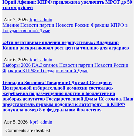
Юрий Афонин: КПРФ предложила увеличить МРОТ до 50
тысяч рублей
Авг 7, 2026
kprf_admin
Мнение
Новости партии
Новости России
Фракция КПРФ в
Государственной Думе
«Эти негативные явления недопустимы»: Владимир
Кашин раскритиковал рост цен на топливо для аграриев
Авг 6, 2026
kprf_admin
Выборы 2026
Г.А.Зюганов
Новости партии
Новости России
Фракция КПРФ в Государственной Думе
Геннадий Зюганов: Товарищи! Друзья! Сегодня в
Центральной избирательной комиссии состоялась
жеребьёвка по размещению партий в бюллетене на
выборах депутатов Государственной Думы IX созыва. Наш
представитель первым подошёл к лототрону – и КПРФ
получила номер 8 в федеральном бюллетене.
Авг 5, 2026
kprf_admin
Comments are disabled