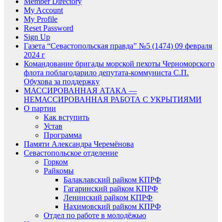
Member Directory
My Account
My Profile
Reset Password
Sign Up
Газета “Севастопольская правда” №5 (1474) 09 февраля
2024 г
Командование бригады морской пехоты Черноморского
флота поблагодарило депутата-коммуниста С.П.
Обухова за поддержку
МАССИРОВАННАЯ АТАКА —
НЕМАССИРОВАННАЯ РАБОТА С УКРЫТИЯМИ
О партии
Как вступить
Устав
Программа
Памяти Александра Черемёнова
Севастопольское отделение
Горком
Райкомы
Балаклавский райком КПРФ
Гагаринский райком КПРФ
Ленинский райком КПРФ
Нахимовский райком КПРФ
Отдел по работе в молодёжью