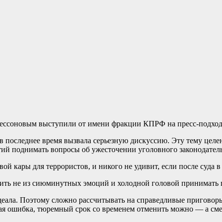
Бессоновым выступили от имени фракции КПРФ на пресс-подход
 в последнее время вызвала серьезную дискуссию. Эту тему цел
ий поднимать вопросы об ужесточении уголовного законодатель
ой кары для террористов, и никого не удивит, если после суда 
ить не из сиюминутных эмоций и холодной головой принимать 
деала. Поэтому сложно рассчитывать на справедливые приговоры 
ая ошибка, тюремный срок со временем отменить можно — а сме