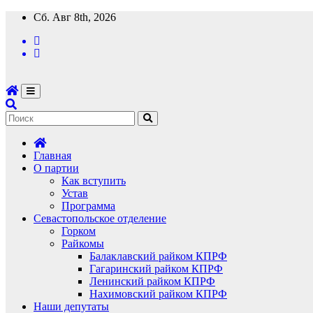
Перейти
Сб. Авг 8th, 2026
к
содержимому
Главная
О партии
Как вступить
Устав
Программа
Севастопольское отделение
Горком
Райкомы
Балаклавский райком КПРФ
Гагаринский райком КПРФ
Ленинский райком КПРФ
Нахимовский райком КПРФ
Наши депутаты