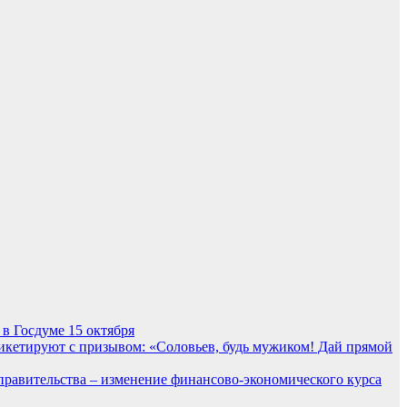
в Госдуме 15 октября
икетируют с призывом: «Соловьев, будь мужиком! Дай прямой
а правительства – изменение финансово-экономического курса