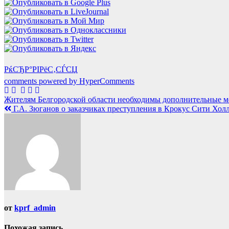
РќСЂР°РІРёС‚СЃСЏ
comments powered by HyperComments
Навигация
Жителям Белгородской области необходимы дополнительные 
Г.А. Зюганов о заказчиках преступления в Крокус Сити Хол
по
записям
от
kprf_admin
Похожая запись