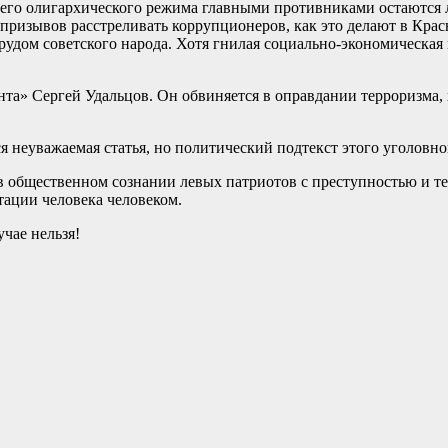
ющего олигархического режима главными противниками остаются л
призывов расстреливать коррупционеров, как это делают в Крас
рудом советского народа. Хотя гнилая социально-экономическая 
та» Сергей Удальцов. Он обвиняется в оправдании терроризма, 
 неуважаемая статья, но политический подтекст этого уголовно
в общественном сознании левых патриотов с преступностью и те
тации человека человеком.
чае нельзя!