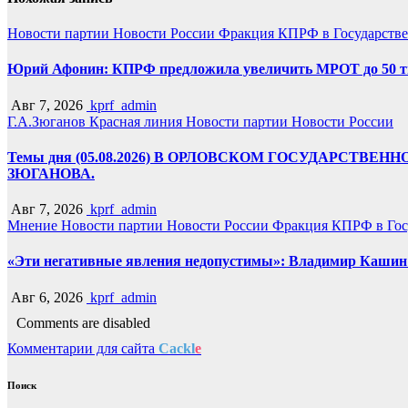
Новости партии
Новости России
Фракция КПРФ в Государств
Юрий Афонин: КПРФ предложила увеличить МРОТ до 50 т
Авг 7, 2026
kprf_admin
Г.А.Зюганов
Красная линия
Новости партии
Новости России
Темы дня (05.08.2026) В ОРЛОВСКОМ ГОСУДАРС
ЗЮГАНОВА.
Авг 7, 2026
kprf_admin
Мнение
Новости партии
Новости России
Фракция КПРФ в Гос
«Эти негативные явления недопустимы»: Владимир Кашин р
Авг 6, 2026
kprf_admin
Comments are disabled
Комментарии для сайта
Cackl
e
Поиск