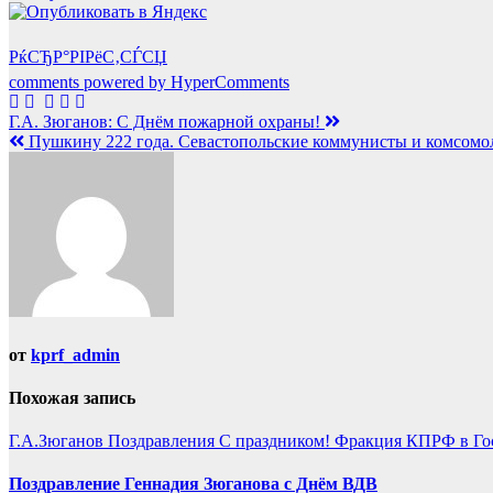
РќСЂР°РІРёС‚СЃСЏ
comments powered by HyperComments
Навигация
Г.А. Зюганов: С Днём пожарной охраны!
Пушкину 222 года. Севастопольские коммунисты и комсомо
по
записям
от
kprf_admin
Похожая запись
Г.А.Зюганов
Поздравления
С праздником!
Фракция КПРФ в Го
Поздравление Геннадия Зюганова с Днём ВДВ