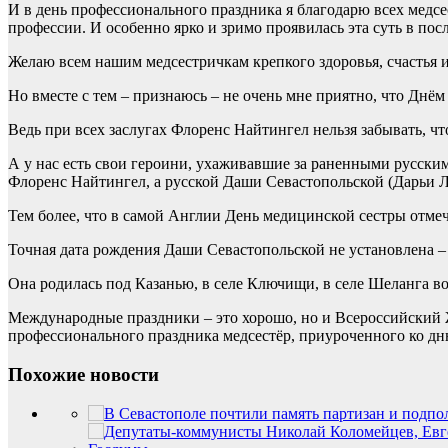
И в день профессионального праздника я благодарю всех медс
профессии. И особенно ярко и зримо проявилась эта суть в по
Желаю всем нашим медсестричкам крепкого здоровья, счастья и
Но вместе с тем – признаюсь – не очень мне приятно, что Днём
Ведь при всех заслугах Флоренс Найтингел нельзя забывать, ч
А у нас есть свои героини, ухаживавшие за раненными русски
Флоренс Найтингел, а русской Даши Севастопольской (Дарьи
Тем более, что в самой Англии День медицинской сестры отмеч
Точная дата рождения Даши Севастопольской не установлена – 
Она родилась под Казанью, в селе Ключищи, в селе Шеланга во
Международные праздники – это хорошо, но и Всероссийский 
профессионального праздника медсестёр, приуроченного ко д
Похожие новости