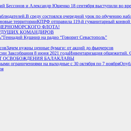
й Бессонов и Александр Ющенко 18 сентября выступили во врем
В среду состоялся очередной урок по обучению наб
КПРФ отправила 119-й гуманитарный конвой 
 ЧЕРНОМОРСКОГО ФЛОТА!
УДУЩИХ КОМАНДИРОВ
Геннадий Кушнир на радио “Говорит Севастополь”
Зачем нужны ценные бумаги: от акций до фьючерсов
Инвентаризация общежитий. С.
ЕТ ОСВОБОЖДЕНИЯ БАЛАКЛАВЫ
Опубл
ря