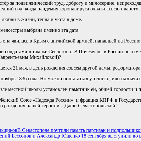
естёр за подвижнический труд, доброту и милосердие, непреход
следний год, когда пандемия коронавируса охватила всю планету
 любви в жизни, тепла и уюта в доме.
 медсестры выбрана именно эта дата.
то она явилась в Крым с английской армией, напавшей на Россию,
ми солдатами в том же Севастополе! Почему бы в России не отм
 Лаврентьевны Михайловой)?
ается 21 мая, в день рождения совсем другой дамы, реформатор
ноябрь 1836 года. Но можно попытаться уточнить, или назначит
зле местной школы установлен памятник ей, общей гордости и п
Женский Союз «Надежда России», и фракция КПРФ в Государств
ню рождения нашей героини – Даши Севастопольской!
В Севастополе почтили память партизан и подпольщико