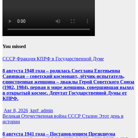
You missed
СССР
Фракция КПРФ в Государственной Думе
8 августа 1948 года – родилась Светлана Евгеньевна
Савицкая – советский космонавт, лётчик-испытатель,
единственная женщина – дважды Герой Советского Союза
(1982, 1984), первая в мире женщина, совершившая выход
в открытый космос. Депутат Государственной Думы от
КПРФ.
Авг 8, 2026
kprf_admin
Великая Отечественная война
СССР
Сталин
Этот день в
истории
8 августа 1941 года – Постановлением Президиума