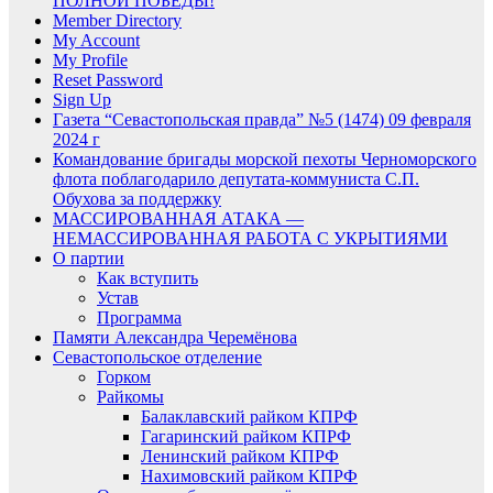
ПОЛНОЙ ПОБЕДЫ!
Member Directory
My Account
My Profile
Reset Password
Sign Up
Газета “Севастопольская правда” №5 (1474) 09 февраля
2024 г
Командование бригады морской пехоты Черноморского
флота поблагодарило депутата-коммуниста С.П.
Обухова за поддержку
МАССИРОВАННАЯ АТАКА —
НЕМАССИРОВАННАЯ РАБОТА С УКРЫТИЯМИ
О партии
Как вступить
Устав
Программа
Памяти Александра Черемёнова
Севастопольское отделение
Горком
Райкомы
Балаклавский райком КПРФ
Гагаринский райком КПРФ
Ленинский райком КПРФ
Нахимовский райком КПРФ