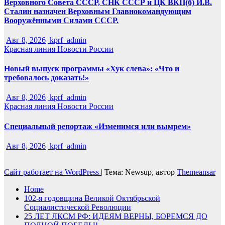
Верховного Совета СССР, СНК СССР и ЦК ВКП(б) И.В.
Сталин назначен Верховным Главнокомандующим
Вооружёнными Силами СССР.
Авг 8, 2026
kprf_admin
Красная линия
Новости России
Новый выпуск программы «Хук слева»: «Что и
требовалось доказать!»
Авг 8, 2026
kprf_admin
Красная линия
Новости России
Специальный репортаж «Изменимся или вымрем»
Авг 8, 2026
kprf_admin
Сайт работает на WordPress
|
Тема: Newsup, автор
Themeansar
Home
102-я годовщина Великой Октябрьской
Социалистической Революции
25 ЛЕТ ЛКСМ РФ: ИДЕЯМ ВЕРНЫ, БОРЕМСЯ ДО