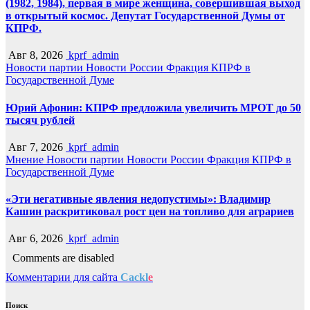
(1982, 1984), первая в мире женщина, совершившая выход
в открытый космос. Депутат Государственной Думы от
КПРФ.
Авг 8, 2026
kprf_admin
Новости партии
Новости России
Фракция КПРФ в
Государственной Думе
Юрий Афонин: КПРФ предложила увеличить МРОТ до 50
тысяч рублей
Авг 7, 2026
kprf_admin
Мнение
Новости партии
Новости России
Фракция КПРФ в
Государственной Думе
«Эти негативные явления недопустимы»: Владимир
Кашин раскритиковал рост цен на топливо для аграриев
Авг 6, 2026
kprf_admin
Comments are disabled
Комментарии для сайта
Cackl
e
Поиск