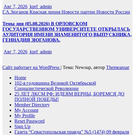
Авг 7, 2026
kprf_admin
Г.А.Зюганов
Красная линия
Новости партии
Новости России
Темы дня (05.08.2026) В ОРЛОВСКОМ
ГОСУДАРСТВЕННОМ УНИВЕРСИТЕТЕ ОТКРЫЛАСЬ
АУДИТОРИЯ ИМЕНИ ЗНАМЕНИТОГО ВЫПУСКНИКА,
ГЕННАДИЯ ЗЮГАНОВА.
Авг 7, 2026
kprf_admin
Сайт работает на WordPress
|
Тема: Newsup, автор
Themeansar
Home
102-я годовщина Великой Октябрьской
Социалистической Революции
25 ЛЕТ ЛКСМ РФ: ИДЕЯМ ВЕРНЫ, БОРЕМСЯ ДО
ПОЛНОЙ ПОБЕДЫ!
Member Directory
My Account
My Profile
Reset Password
Sign Up
Газета “Севастопольская правда” №5 (1474) 09 февраля