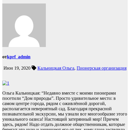
от
kprf_admin
Июн 19, 2020
Кальницкая Ольга
,
Пионерская организация
Ольга Кальницкая: “Недавно вместе с моими пионерами
посетили “Дом природы”. Просто удивительное место: в
самом центре города, рядом с оживлённой дорогой,
располагается невероятный сад. Благодаря прекрасной
познавательной экскурсии, мы узнали все многообразие этого
уникального оазиса! Настоящий затерянный мир! Причем
здесь, рядом! Надо отдать должное общественникам, которые
берегут это чудо и защищают его от тех, кому глаза застелила