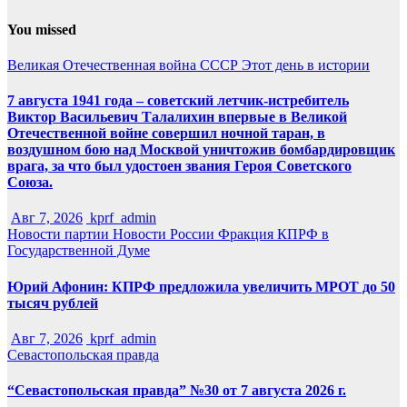
You missed
Великая Отечественная война
СССР
Этот день в истории
7 августа 1941 года – советский летчик-истребитель
Виктор Васильевич Талалихин впервые в Великой
Отечественной войне совершил ночной таран, в
воздушном бою над Москвой уничтожив бомбардировщик
врага, за что был удостоен звания Героя Советского
Союза.
Авг 7, 2026
kprf_admin
Новости партии
Новости России
Фракция КПРФ в
Государственной Думе
Юрий Афонин: КПРФ предложила увеличить МРОТ до 50
тысяч рублей
Авг 7, 2026
kprf_admin
Севастопольская правда
“Севастопольская правда” №30 от 7 августа 2026 г.