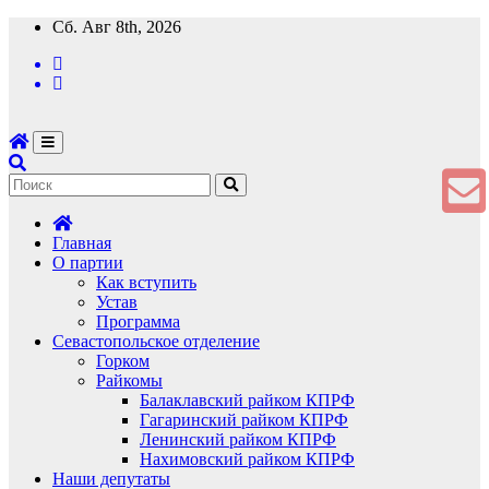
Перейти
Сб. Авг 8th, 2026
к
содержимому
Главная
О партии
Как вступить
Устав
Программа
Севастопольское отделение
Горком
Райкомы
Балаклавский райком КПРФ
Гагаринский райком КПРФ
Ленинский райком КПРФ
Нахимовский райком КПРФ
Наши депутаты