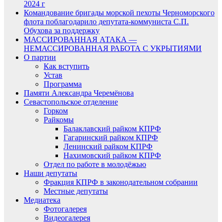
2024 г
Командование бригады морской пехоты Черноморского
флота поблагодарило депутата-коммуниста С.П.
Обухова за поддержку
МАССИРОВАННАЯ АТАКА —
НЕМАССИРОВАННАЯ РАБОТА С УКРЫТИЯМИ
О партии
Как вступить
Устав
Программа
Памяти Александра Черемёнова
Севастопольское отделение
Горком
Райкомы
Балаклавский райком КПРФ
Гагаринский райком КПРФ
Ленинский райком КПРФ
Нахимовский райком КПРФ
Отдел по работе в молодёжью
Наши депутаты
Фракция КПРФ в законодательном собрании
Местные депутаты
Медиатека
Фотогалерея
Видеогалерея