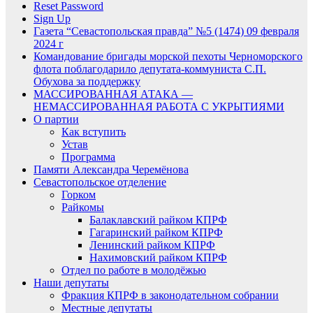
Reset Password
Sign Up
Газета “Севастопольская правда” №5 (1474) 09 февраля
2024 г
Командование бригады морской пехоты Черноморского
флота поблагодарило депутата-коммуниста С.П.
Обухова за поддержку
МАССИРОВАННАЯ АТАКА —
НЕМАССИРОВАННАЯ РАБОТА С УКРЫТИЯМИ
О партии
Как вступить
Устав
Программа
Памяти Александра Черемёнова
Севастопольское отделение
Горком
Райкомы
Балаклавский райком КПРФ
Гагаринский райком КПРФ
Ленинский райком КПРФ
Нахимовский райком КПРФ
Отдел по работе в молодёжью
Наши депутаты
Фракция КПРФ в законодательном собрании
Местные депутаты