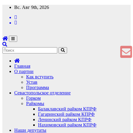
Перейти
Вс. Авг 9th, 2026
к
содержимому
Главная
О партии
Как вступить
Устав
Программа
Севастопольское отделение
Горком
Райкомы
Балаклавский райком КПРФ
Гагаринский райком КПРФ
Ленинский райком КПРФ
Нахимовский райком КПРФ
Наши депутаты