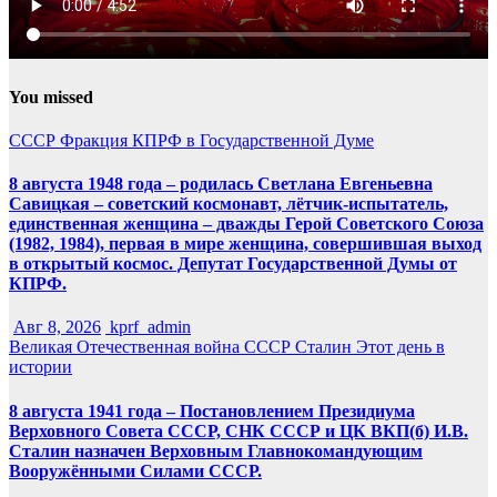
You missed
СССР
Фракция КПРФ в Государственной Думе
8 августа 1948 года – родилась Светлана Евгеньевна
Савицкая – советский космонавт, лётчик-испытатель,
единственная женщина – дважды Герой Советского Союза
(1982, 1984), первая в мире женщина, совершившая выход
в открытый космос. Депутат Государственной Думы от
КПРФ.
Авг 8, 2026
kprf_admin
Великая Отечественная война
СССР
Сталин
Этот день в
истории
8 августа 1941 года – Постановлением Президиума
Верховного Совета СССР, СНК СССР и ЦК ВКП(б) И.В.
Сталин назначен Верховным Главнокомандующим
Вооружёнными Силами СССР.