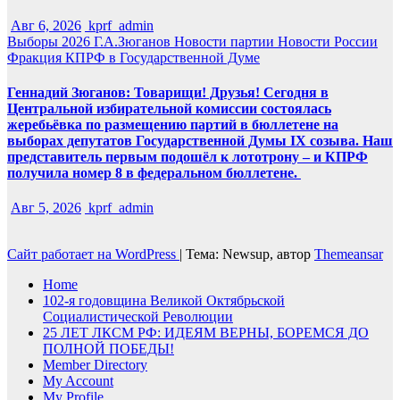
Авг 6, 2026
kprf_admin
Выборы 2026
Г.А.Зюганов
Новости партии
Новости России
Фракция КПРФ в Государственной Думе
Геннадий Зюганов: Товарищи! Друзья! Сегодня в
Центральной избирательной комиссии состоялась
жеребьёвка по размещению партий в бюллетене на
выборах депутатов Государственной Думы IX созыва. Наш
представитель первым подошёл к лототрону – и КПРФ
получила номер 8 в федеральном бюллетене.
Авг 5, 2026
kprf_admin
Сайт работает на WordPress
|
Тема: Newsup, автор
Themeansar
Home
102-я годовщина Великой Октябрьской
Социалистической Революции
25 ЛЕТ ЛКСМ РФ: ИДЕЯМ ВЕРНЫ, БОРЕМСЯ ДО
ПОЛНОЙ ПОБЕДЫ!
Member Directory
My Account
My Profile