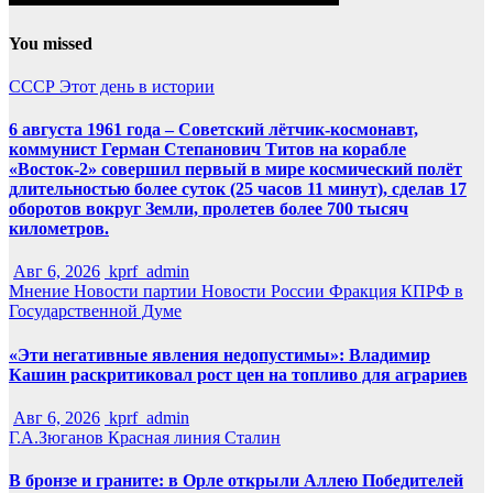
You missed
СССР
Этот день в истории
6 августа 1961 года – Советский лётчик-космонавт,
коммунист Герман Степанович Титов на корабле
«Восток-2» совершил первый в мире космический полёт
длительностью более суток (25 часов 11 минут), сделав 17
оборотов вокруг Земли, пролетев более 700 тысяч
километров.
Авг 6, 2026
kprf_admin
Мнение
Новости партии
Новости России
Фракция КПРФ в
Государственной Думе
«Эти негативные явления недопустимы»: Владимир
Кашин раскритиковал рост цен на топливо для аграриев
Авг 6, 2026
kprf_admin
Г.А.Зюганов
Красная линия
Сталин
В бронзе и граните: в Орле открыли Аллею Победителей