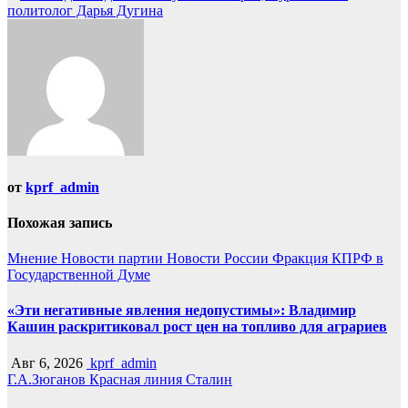
записям
политолог Дарья Дугина
от
kprf_admin
Похожая запись
Мнение
Новости партии
Новости России
Фракция КПРФ в
Государственной Думе
«Эти негативные явления недопустимы»: Владимир
Кашин раскритиковал рост цен на топливо для аграриев
Авг 6, 2026
kprf_admin
Г.А.Зюганов
Красная линия
Сталин