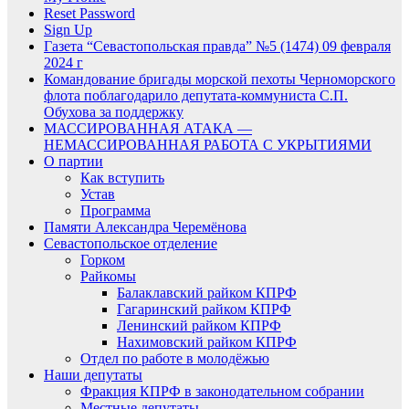
Reset Password
Sign Up
Газета “Севастопольская правда” №5 (1474) 09 февраля
2024 г
Командование бригады морской пехоты Черноморского
флота поблагодарило депутата-коммуниста С.П.
Обухова за поддержку
МАССИРОВАННАЯ АТАКА —
НЕМАССИРОВАННАЯ РАБОТА С УКРЫТИЯМИ
О партии
Как вступить
Устав
Программа
Памяти Александра Черемёнова
Севастопольское отделение
Горком
Райкомы
Балаклавский райком КПРФ
Гагаринский райком КПРФ
Ленинский райком КПРФ
Нахимовский райком КПРФ
Отдел по работе в молодёжью
Наши депутаты
Фракция КПРФ в законодательном собрании
Местные депутаты