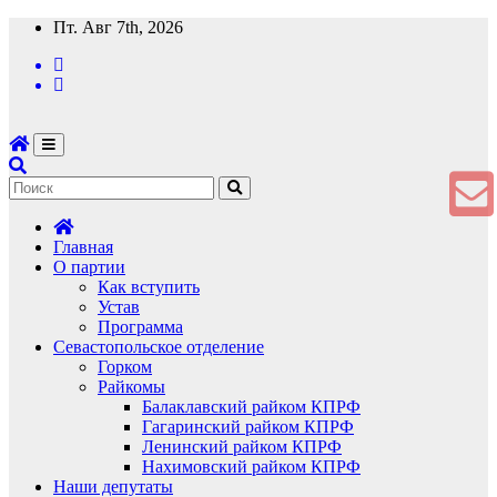
Перейти
Пт. Авг 7th, 2026
к
содержимому
Главная
О партии
Как вступить
Устав
Программа
Севастопольское отделение
Горком
Райкомы
Балаклавский райком КПРФ
Гагаринский райком КПРФ
Ленинский райком КПРФ
Нахимовский райком КПРФ
Наши депутаты