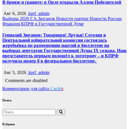
В бронзе и граните: в Орле открыли Аллею Победителей
Авг 6, 2026
kprf_admin
Выборы 2026
Г.А.Зюганов
Новости партии
Новости России
Фракция КПРФ в Государственной Думе
Геннадий Зюганов: Товарищи! Друзья! Сегодня в
Центральной избирательной комиссии состоялась
жеребьёвка по размещению партий в бюллетене на
выборах депутатов Государственной Думы IX созыва. Наш
представитель первым подошёл к лототрону – и КПРФ
получила номер 8 в федеральном бюллетене.
Авг 5, 2026
kprf_admin
Comments are disabled
Комментарии для сайта
Cackl
e
Поиск
Рубрики