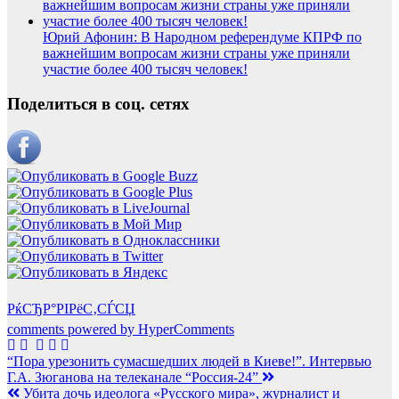
Юрий Афонин: В Народном референдуме КПРФ по
важнейшим вопросам жизни страны уже приняли
участие более 400 тысяч человек!
Поделиться в соц. сетях
РќСЂР°РІРёС‚СЃСЏ
comments powered by HyperComments
Навигация
“Пора урезонить сумасшедших людей в Киеве!”. Интервью
Г.А. Зюганова на телеканале “Россия-24”
по
Убита дочь идеолога «Русского мира», журналист и