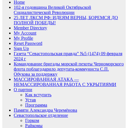
Home
102-я годовщина Великой Октябрьской
Социалистической Революции
25 ЛЕТ ЛКСМ РФ: ИДЕЯМ ВЕРНЫ, БОРЕМСЯ ДО
ПОЛНОЙ ПОБЕДЫ!
Member Directory
My Account
My Profile
Reset Password
Sign Up
Газета “Севастопольская правда” №5 (1474) 09 февраля
2024 г
Командование бригады морской пехоты Черноморского
флота поблагодарило депутата-коммуниста С.П.
Обухова за поддержку
МАССИРОВАННАЯ АТАКА —
НЕМАССИРОВАННАЯ РАБОТА С УКРЫТИЯМИ
О партии
Как вступить
Устав
Программа
Памяти Александра Черемёнова
Севастопольское отделение
Горком
Райкомы