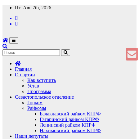
Перейти
Пт. Авг 7th, 2026
к
содержимому
Главная
О партии
Как вступить
Устав
Программа
Севастопольское отделение
Горком
Райкомы
Балаклавский райком КПРФ
Гагаринский райком КПРФ
Ленинский райком КПРФ
Нахимовский райком КПРФ
Наши депутаты