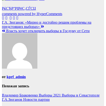
РќСЂР°РІРёС‚СЃСЏ
comments powered by HyperComments
Навигация
Г.А. Зюганов: «Мирно и достойно решим проблемы на
предстоящих выборах»
по
Власть хочет отключить выборы в Госдуму от Сети
записям
от
kprf_admin
Похожая запись
Владимир Браковенко
Выборы 2021
Выборы в Севастополе
Г.А.Зюганов
Новости партии