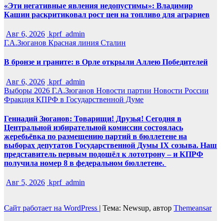
«Эти негативные явления недопустимы»: Владимир
Кашин раскритиковал рост цен на топливо для аграриев
Авг 6, 2026
kprf_admin
Г.А.Зюганов
Красная линия
Сталин
В бронзе и граните: в Орле открыли Аллею Победителей
Авг 6, 2026
kprf_admin
Выборы 2026
Г.А.Зюганов
Новости партии
Новости России
Фракция КПРФ в Государственной Думе
Геннадий Зюганов: Товарищи! Друзья! Сегодня в
Центральной избирательной комиссии состоялась
жеребьёвка по размещению партий в бюллетене на
выборах депутатов Государственной Думы IX созыва. Наш
представитель первым подошёл к лототрону – и КПРФ
получила номер 8 в федеральном бюллетене.
Авг 5, 2026
kprf_admin
Сайт работает на WordPress
|
Тема: Newsup, автор
Themeansar