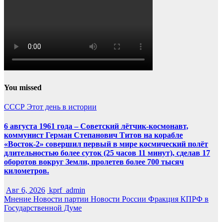
You missed
СССР
Этот день в истории
6 августа 1961 года – Советский лётчик-космонавт,
коммунист Герман Степанович Титов на корабле
«Восток-2» совершил первый в мире космический полёт
длительностью более суток (25 часов 11 минут), сделав 17
оборотов вокруг Земли, пролетев более 700 тысяч
километров.
Авг 6, 2026
kprf_admin
Мнение
Новости партии
Новости России
Фракция КПРФ в
Государственной Думе