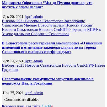
Маргарита Образцова: “Мы до Путина донесли, что
шутить с огнем нельзя”
Дек 20, 2021
kprf_admin
Выборы 2021
Выборы в Севастополе
Заксобрание
Севастополя
Мнение
Новости партии
Новости России
Новости Севастополя
Новости СевКПРФ
Фракция КПРФ в
Законодательном Собрании Севастополя
В Севастополе рассматривали законопроект «О внесении
изменений в отдельные законодательные акты города
Севастополя о выборах и референдуме»
Дек 14, 2021
kprf_admin
Выборы 2021
Новости Севастополя
Новости СевКПРФ
Павел
Грудинин
Севастопольские коммунисты запустили флешмоб в
поддержку Павла Грудинина
Ноя 25, 2021
kprf_admin
Comments are disabled
Комментарии для сайта
Cackl
e