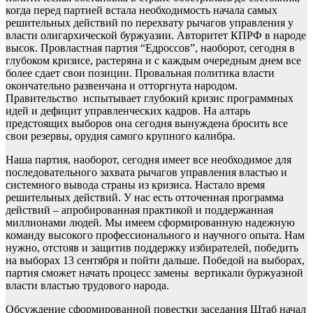
когда перед партией встала необходимость начала самых
решительных действий по перехвату рычагов управления у
власти олигархической буржуазии. Авторитет КПРФ в народе
высок. Провластная партия “Едроссов”, наоборот, сегодня в
глубоком кризисе, растеряна и с каждым очередным днем все
более сдает свои позиции. Провальная политика власти
окончательно развенчана и отторгнута народом.
Правительство испытывает глубокий кризис программных
идей и дефицит управленческих кадров. На алтарь
предстоящих выборов она сегодня вынуждена бросить все
свои резервы, орудия самого крупного калибра.
Наша партия, наоборот, сегодня имеет все необходимое для
последовательного захвата рычагов управления властью и
системного вывода страны из кризиса. Настало время
решительных действий. У нас есть отточенная программа
действий – апробированная практикой и поддержанная
миллионами людей. Мы имеем сформированную надежную
команду высокого профессионального и научного опыта. Нам
нужно, отстояв и защитив поддержку избирателей, победить
на выборах 13 сентября и пойти дальше. Победой на выборах,
партия сможет начать процесс замены вертикали буржуазной
власти властью трудового народа.
Обсуждение сформированной повестки заседания Штаб начал