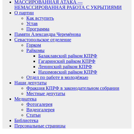
МАССИРОВАННАЯ АТАКА —
НЕМАССИРОВАННАЯ РАБОТА С УКРЫТИЯМИ
О партии
Как вступить
Устав
Программа
Памяти Александра Черемёнова
Севастопольское отделение
Горком
Райкомы
Балаклавский райком КПРФ
Гагаринский райком КПРФ
Ленинский райком КПРФ
Нахимовский райком КПРФ
Отдел по работе в молодёжью
Наши депутаты
Фракция КПРФ в законодательном собрании
Местные депутаты
Медиатека
Фотогалерея
Видеогалерея
Статьи
Библиотека
Персональные страницы