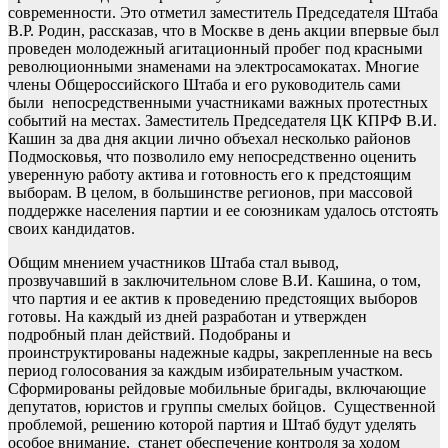
современности. Это отметил заместитель Председателя Штаба
В.Р. Родин, рассказав, что в Москве в день акции впервые был
проведен молодежный агитационный пробег под красными
революционными знаменами на электросамокатах. Многие
члены Общероссийского Штаба и его руководитель сами
были непосредственными участниками важных протестных
событий на местах. Заместитель Председателя ЦК КПРФ В.И.
Кашин за два дня акции лично объехал несколько районов
Подмосковья, что позволило ему непосредственно оценить
уверенную работу актива и готовность его к предстоящим
выборам. В целом, в большинстве регионов, при массовой
поддержке населения партии и ее союзникам удалось отстоять
своих кандидатов.
Общим мнением участников Штаба стал вывод,
прозвучавший в заключительном слове В.И. Кашина, о том,
что партия и ее актив к проведению предстоящих выборов
готовы. На каждый из дней разработан и утвержден
подробный план действий. Подобраны и
проинструктированы надежные кадры, закрепленные на весь
период голосования за каждым избирательным участком.
Сформированы рейдовые мобильные бригады, включающие
депутатов, юристов и группы смелых бойцов. Существенной
проблемой, решению которой партия и Штаб будут уделять
особое внимание, станет обеспечение контроля за ходом