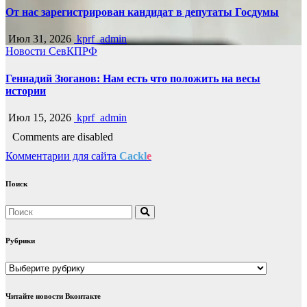
От нас зарегистрирован кандидат в депутаты Госдумы
Июл 31, 2026
kprf_admin
Новости СевКПРФ
Геннадий Зюганов: Нам есть что положить на весы
истории
Июл 15, 2026
kprf_admin
Comments are disabled
Комментарии для сайта
Cackl
e
Поиск
Рубрики
Рубрики
Читайте новости Вконтакте