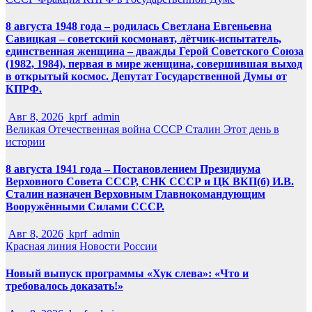
8 августа 1948 года – родилась Светлана Евгеньевна
Савицкая – советский космонавт, лётчик-испытатель,
единственная женщина – дважды Герой Советского Союза
(1982, 1984), первая в мире женщина, совершившая выход
в открытый космос. Депутат Государственной Думы от
КПРФ.
Авг 8, 2026
kprf_admin
Великая Отечественная война
СССР
Сталин
Этот день в
истории
8 августа 1941 года – Постановлением Президиума
Верховного Совета СССР, СНК СССР и ЦК ВКП(б) И.В.
Сталин назначен Верховным Главнокомандующим
Вооружёнными Силами СССР.
Авг 8, 2026
kprf_admin
Красная линия
Новости России
Новый выпуск программы «Хук слева»: «Что и
требовалось доказать!»