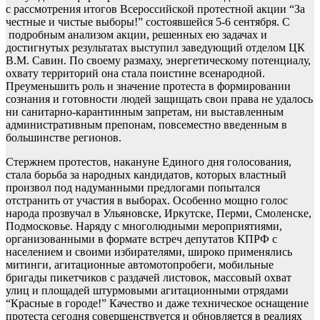
с рассмотрения итогов Всероссийской протестной акции “За
честные и чистые выборы!” состоявшейся 5-6 сентября. С
подробным анализом акции, решенных ею задачах и
достигнутых результатах выступил заведующий отделом ЦК
В.М. Савин. По своему размаху, энергетическому потенциалу,
охвату территорий она стала поистине всенародной.
Преуменьшить роль и значение протеста в формировании
сознания и готовности людей защищать свои права не удалось
ни санитарно-карантинным запретам, ни выставленным
административным препонам, повсеместно введенным в
большинстве регионов.
Стержнем протестов, накануне Единого дня голосования,
стала борьба за народных кандидатов, которых властный
произвол под надуманными предлогами попытался
отстранить от участия в выборах. Особенно мощно голос
народа прозвучал в Ульяновске, Иркутске, Перми, Смоленске,
Подмосковье. Наряду с многолюдными мероприятиями,
организованными в формате встреч депутатов КПРФ с
населением и своими избирателями, широко применялись
митинги, агитационные автомотопробеги, мобильные
бригады пикетчиков с раздачей листовок, массовый охват
улиц и площадей штурмовыми агитационными отрядами
“Красные в городе!” Качество и даже техническое оснащение
протеста сегодня совершенствуется и обновляется в реалиях