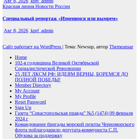
Авг 8, 2026
kprf_admin
Красная линия
Новости России
Специальный репортаж «Изменимся или вымрем»
Авг 8, 2026
kprf_admin
Сайт работает на WordPress
|
Тема: Newsup, автор
Themeansar
Home
102-я годовщина Великой Октябрьской
Социалистической Революции
25 ЛЕТ ЛКСМ РФ: ИДЕЯМ ВЕРНЫ, БОРЕМСЯ ДО
ПОЛНОЙ ПОБЕДЫ!
Member Directory
My Account
My Profile
Reset Password
Sign Up
Газета “Севастопольская правда” №5 (1474) 09 февраля
2024 г
Командование бригады морской пехоты Черноморского
флота поблагодарило депутата-коммуниста С.П.
Обухова за поддержку