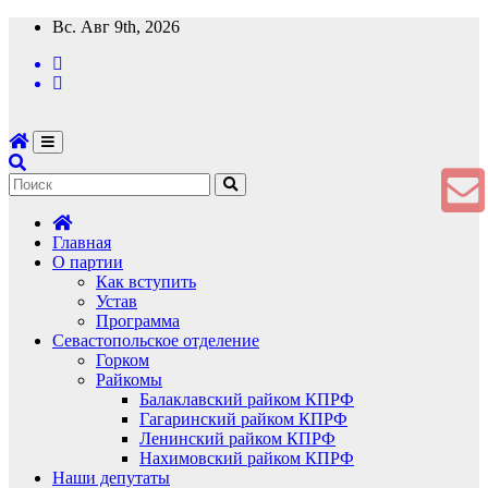
Перейти
Вс. Авг 9th, 2026
к
содержимому
Главная
О партии
Как вступить
Устав
Программа
Севастопольское отделение
Горком
Райкомы
Балаклавский райком КПРФ
Гагаринский райком КПРФ
Ленинский райком КПРФ
Нахимовский райком КПРФ
Наши депутаты