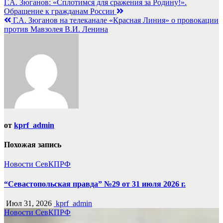
Навигация
Г.А. Зюганов: «Сплотимся для сражения за Родину!».
Обращение к гражданам России
по
Г.А. Зюганов на телеканале «Красная Линия» о провокации
записям
против Мавзолея В.И. Ленина
от
kprf_admin
Похожая запись
Новости СевКПРФ
“Севастопольская правда” №29 от 31 июля 2026 г.
Июл 31, 2026
kprf_admin
Новости СевКПРФ