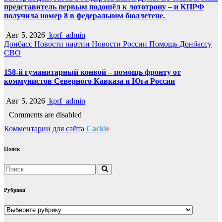
представитель первым подошёл к лототрону – и КПРФ
получила номер 8 в федеральном бюллетене.
Авг 5, 2026
kprf_admin
Донбасс
Новости партии
Новости России
Помощь Донбассу
СВО
158-й гуманитарный конвой – помощь фронту от
коммунистов Северного Кавказа и Юга России
Авг 5, 2026
kprf_admin
Comments are disabled
Комментарии для сайта
Cackl
e
Поиск
Рубрики
Рубрики