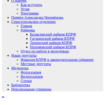
О партии
Как вступить
Устав
Программа
Памяти Александра Черемёнова
Севастопольское отделение
Горком
Райкомы
Балаклавский райком КПРФ
Гагаринский райком КПРФ
Ленинский райком КПРФ
Нахимовский райком КПРФ
Отдел по работе в молодёжью
Наши депутаты
Фракция КПРФ в законодательном собрании
Местные депутаты
Медиатека
Фотогалерея
Видеогалерея
Статьи
Библиотека
Персональные страницы