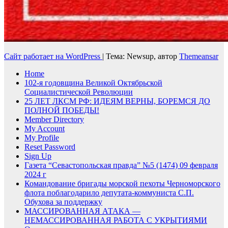
Сайт работает на WordPress
|
Тема: Newsup, автор
Themeansar
Home
102-я годовщина Великой Октябрьской
Социалистической Революции
25 ЛЕТ ЛКСМ РФ: ИДЕЯМ ВЕРНЫ, БОРЕМСЯ ДО
ПОЛНОЙ ПОБЕДЫ!
Member Directory
My Account
My Profile
Reset Password
Sign Up
Газета “Севастопольская правда” №5 (1474) 09 февраля
2024 г
Командование бригады морской пехоты Черноморского
флота поблагодарило депутата-коммуниста С.П.
Обухова за поддержку
МАССИРОВАННАЯ АТАКА —
НЕМАССИРОВАННАЯ РАБОТА С УКРЫТИЯМИ