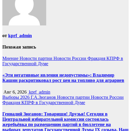
от
kprf_admin
Похожая запись
Мнение
Новости партии
Новости России
Фракция КПРФ в
Государственной Думе
«Эти негативные явления недопустимы»: Владимир
Кашин раскритиковал рост цен на топливо для аграриев
Авг 6, 2026
kprf_admin
Выборы 2026
Г.А.Зюганов
Новости партии
Новости России
Фракция КПРФ в Государственной Думе
Геннадий Зюганов: Товарищи! Друзья! Сегодня в
Центральной избирательной комиссии состоялась
жеребьёвка по размещению партий в бюллетене на
выборах депутатов Государственной Думы IX созыва. Наш