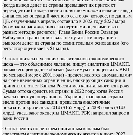
(когда вывод денег из страны превышает их приток от
нерезидентов) тождественно понятию «положительное сальдо
финансовых операций частного сектора», которое, по данным
ЦБ, озвученным в апреле, составило в 2022 году $227 млрд
(возможны расхождения с экспертными оценками из-за
разных методик расчетов). Глава Банка России Эльвира
Набиуллина ранее призывала не путать эти операции с
выводом денег из страны по сомнительным основаниям (его
регулятор оценивает в $1 млрд).
Отток капитала в условиях значительного экономического
шока — это объяснимое явление, пишут аналитики ЦМАКП,
однако его рекордные объемы (максимум в процентах к ВВП
по меньшей мере с 2001 года) «представляются аномальными»
на фоне введенных ограничений, блокирующих санкций и
принятых в ответ Банком России мер капитального контроля.
Сумма оттока средств из страны в 2022 году, когда Россия
начала военную операцию на Украине, а западные страны
ввели против нее санкции, превысила аналогичные
показатели кризисных 2014 ($165 млрд) и 2008 годов ($143
млрд), указывают эксперты ЦМАКП. РБК направил запрос в
Банк России.
Отток средств по четырем описанным каналам был
следствием адаптации экономических агентов к шоку 2022