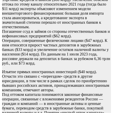
оттока по этому каналу относительно 2021 года (тогда было
$11 млрд) эксперты объясняют изменением модели
внешнеторгового финансирования: большая доля импорта
стала авансироваться, а кредитование экспорта в
значительной степени перешло от иностранных банков к
отечественным.
Погашение ссуд и займов со стороны отечественных банков и
нефинансовых предприятий ($62 млрд).
Операции, совершенные физическими лицами ($47 млрд). К
ним относятся прирост частных депозитов в зарубежных
банках ($33 млрд) и увеличение остатков наличной валюты у
населения ($14 млрд). По данным на 1 июля 2023 года,
россияне держали на депозитах в банках за рубежом 6,36 трлн
руб., или $73 млрд.
Изъятие прямых иностранных инвестиций ($40 млрд).
Отчасти это связано с «переездом» средств в другие
юрисдикции, в том числе в рамках сделок по приобретению
бывших российских активов, принадлежавших иностранным
компаниям, отмечают авторы.
Под оттоком капитала понимаются законные финансовые
операции, связанные с вложениями резидентов России —
граждан и компаний — в иностранные активы и ценные
бумаги, переводом средств в зарубежные банки, покупкой
наличной валюты и т.д. Понятие «чистый отток капитала»