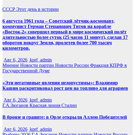
СССР
Этот день в истории
6 августа 1961 года – Советский лётчик-космонавт,
коммунист Герман Степанович Титов на корабле
«Восток-2» совершил первый в мире космический полёт
длительностью более суток (25 часов 11 минут), сделав 17
оборотов вокруг Земли, пролетев более 700 тысяч
километров.
Авг 6, 2026
kprf_admin
Мнение
Новости партии
Новости России
Фракция КПРФ в
Государственной Думе
«Эти негативные явления недопустимы»: Владимир
Кашин раскритиковал рост цен на топливо для аграриев
Авг 6, 2026
kprf_admin
Г.А.Зюганов
Красная линия
Сталин
В бронзе и граните: в Орле открыли Аллею Победителей
Авг 6, 2026
kprf_admin
Выборы 2026
Г.А.Зюганов
Новости партии
Новости России