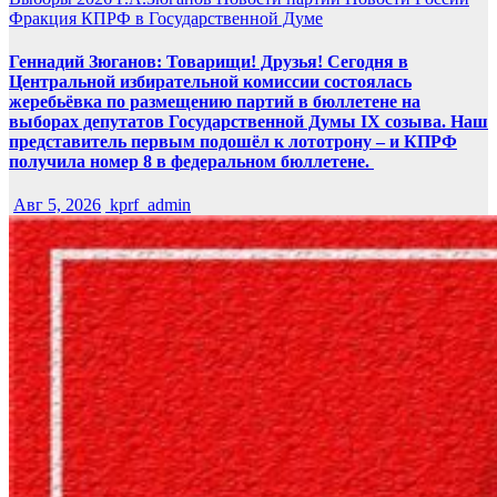
Фракция КПРФ в Государственной Думе
Геннадий Зюганов: Товарищи! Друзья! Сегодня в
Центральной избирательной комиссии состоялась
жеребьёвка по размещению партий в бюллетене на
выборах депутатов Государственной Думы IX созыва. Наш
представитель первым подошёл к лототрону – и КПРФ
получила номер 8 в федеральном бюллетене.
Авг 5, 2026
kprf_admin