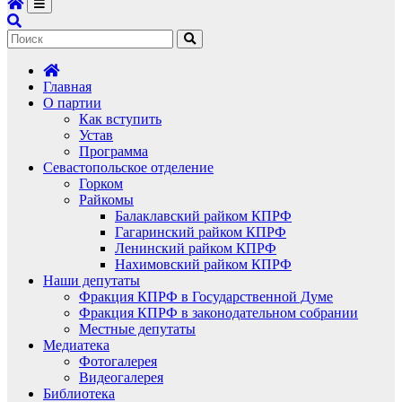
Главная
О партии
Как вступить
Устав
Программа
Севастопольское отделение
Горком
Райкомы
Балаклавский райком КПРФ
Гагаринский райком КПРФ
Ленинский райком КПРФ
Нахимовский райком КПРФ
Наши депутаты
Фракция КПРФ в Государственной Думе
Фракция КПРФ в законодательном собрании
Местные депутаты
Медиатека
Фотогалерея
Видеогалерея
Библиотека