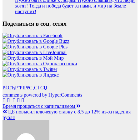
Нужно быть ближе к людям! Нужно слышать, что люди
хотят! Тогда и победа будет за нами, и мир на Земле
наступит!
Поделиться в соц. сетях
РќСЂР°РІРёС‚СЃСЏ
comments powered by HyperComments
Навигация
Время прощаться с капитализмом
ЦБ повысил ключевую ставку с 8,5 до 12% из-за падения
по
рубля
записям