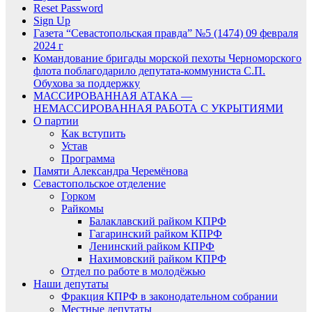
Reset Password
Sign Up
Газета “Севастопольская правда” №5 (1474) 09 февраля
2024 г
Командование бригады морской пехоты Черноморского
флота поблагодарило депутата-коммуниста С.П.
Обухова за поддержку
МАССИРОВАННАЯ АТАКА —
НЕМАССИРОВАННАЯ РАБОТА С УКРЫТИЯМИ
О партии
Как вступить
Устав
Программа
Памяти Александра Черемёнова
Севастопольское отделение
Горком
Райкомы
Балаклавский райком КПРФ
Гагаринский райком КПРФ
Ленинский райком КПРФ
Нахимовский райком КПРФ
Отдел по работе в молодёжью
Наши депутаты
Фракция КПРФ в законодательном собрании
Местные депутаты