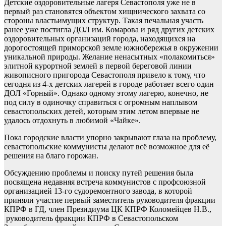
Детские оздоровительные лагеря Севастополя уже не в
первый раз становятся объектом хищнического захвата со
стороны властьимущих структур. Такая печальная участь
ранее уже постигла ДОЛ им. Комарова и ряд других детских
оздоровительных организаций города, находящихся на
дорогостоящей приморской земле южнобережья в окружении
уникальной природы. Желание ненасытных «полакомиться»
элитной курортной землей в первой береговой линии
живописного пригорода Севастополя привело к тому, что
сегодня из 4-х детских лагерей в городе работает всего один –
ДОЛ «Горный». Однако одному этому лагерю, конечно, не
под силу в одиночку справиться с огромным наплывом
севастопольских детей, которым этим летом впервые не
удалось отдохнуть в любимой «Чайке».
Пока городские власти упорно закрывают глаза на проблему,
севастопольские коммунисты делают всё возможное для её
решения на благо горожан.
Обсуждению проблемы и поиску путей решения была
посвящена недавняя встреча коммунистов с профсоюзной
организацией 13-го судоремонтного завода, в которой
приняли участие первый заместитель руководителя фракции
КПРФ в ГД, член Президиума ЦК КПРФ Коломейцев Н.В.,
руководитель фракции КПРФ в Севастопольском