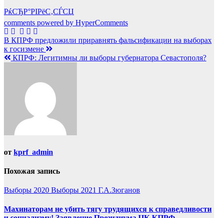
РќСЂР°РІРёС‚СЃСЏ
comments powered by HyperComments
Навигация
В КПРФ предложили приравнять фальсификации на выборах
к госизмене
по
КПРФ: Легитимны ли выборы губернатора Севастополя?
записям
от
kprf_admin
Похожая запись
Выборы 2020
Выборы 2021
Г.А.Зюганов
Махинаторам не убить тягу трудящихся к справедливости
и социализму! Заявление Президиума ЦК КПРФ