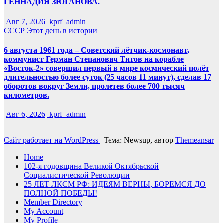
ГЕННАДИЯ ЗЮГАНОВА.
Авг 7, 2026
kprf_admin
СССР
Этот день в истории
6 августа 1961 года – Советский лётчик-космонавт,
коммунист Герман Степанович Титов на корабле
«Восток-2» совершил первый в мире космический полёт
длительностью более суток (25 часов 11 минут), сделав 17
оборотов вокруг Земли, пролетев более 700 тысяч
километров.
Авг 6, 2026
kprf_admin
Сайт работает на WordPress
|
Тема: Newsup, автор
Themeansar
Home
102-я годовщина Великой Октябрьской
Социалистической Революции
25 ЛЕТ ЛКСМ РФ: ИДЕЯМ ВЕРНЫ, БОРЕМСЯ ДО
ПОЛНОЙ ПОБЕДЫ!
Member Directory
My Account
My Profile