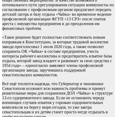
общественных мероприятий. В качестве возможного
оптимального пути урегулирования ситуации коммунисты по
согласованию с профсоюзным органом предлагают передать
детский лагерь и базу отдыха «Чайка» во временное ведение
профсоюзной организации ФГУП «13 СРЗ» после снятия
ареста с имущества предприятия и до преодоления им
финансовых проблем.
«Такое решение будет полностью соответствовать новым
поправкам в Конституцию, за которые трудовой коллектив
завода проголосовал 1 июля 2020 года, а также позволит
сохранить ОК «Чайка» в составе предприятия, учесть
интересы рабочего коллектива и предотвратить изъятие базы
отдыха, которой завод владеет и развивает за свои средства с
1954 года» – единогласно заявляют члены профсоюзной
организации завода, заручившись поддержкой
севастопольских коммунистов.
Всё ещё теплится надежда, что Губернатор и чиновники
Севастополя осознают всю важность проблемы и примут
решительные меры для сохранения ДОЛ «Чайка» в структуре
13-го судоремонтного завода. Если не остановить череду
вопиющих случаев изъятия у горожан оздоровительных
комплексов на берегу моря сегодня, то уже завтра
севастопольцам и их детям станет просто негде отдыхать в
своём же родном городе.