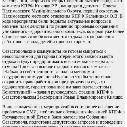
Заксобрании, второй секретарь Севастопольского городского
комитета КПРФ Кияшко Р.В., кандидат в депутаты Совета
Нахимовского Муниципального Округа, первый секретарь
Нахимовского местного отделения КПРФ Кальницкая О.В. В
ходе мероприятия были подняты актуальные вопросы и
намечен план действий по решению проблемы сохранения
уникального оздоровительного комплекса, который уже более
65 лет является любимым местом отдыха и оздоровления
работников завода, детей и простых горожан.
Севастопольские коммунисты не готовы смириться с
невосполнимой для города потерей этого важного места
отдыха и будут предпринимать все возможные меры для
отмены Приказа о выводе оздоровительного комплекса
«Чайка» из собственности завода на местном и
государственном уровне. «Нужно во что бы то ни стало
сохранить право работников предприятия на отдых и
оздоровление, гарантированное им законодательством и
Конституцией» – заявил руководитель фракции КПРФ в
Севастопольском Заксобрании Роман Владимирович Кияшко.
В числе намеченных мероприятий всестороннее освещение
проблемы в СМИ, публичные обсуждения Фракцией КПРФ в
Государственной Думе и Законодательном Собрании
Севастополя, подготовка депутатских запросов и проведение