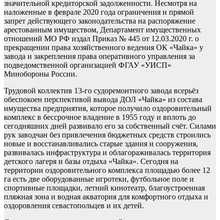
значительной кредиторской задолженности. Несмотря на
наложенные в феврале 2020 года ограничения и прямой
запрет действующего законодательства на распоряжение
арестованным имуществом, Департамент имущественных
отношений МО РФ издал Приказ № 445 от 12.03.2020 г. о
прекращении права хозяйственного ведения ОК «Чайка» у
завода и закрепления права оперативного управления за
подведомственной организацией ФГАУ «УИСП»
Минобороны России.
Трудовой коллектив 13-го судоремонтного завода всерьёз
обеспокоен перспективой вывода ДОЛ «Чайка» из состава
имущества предприятия, которое получило оздоровительный
комплекс в бессрочное владение в 1955 году и вплоть до
сегодняшних дней развивало его за собственный счёт. Силами
рук заводчан без привлечения бюджетных средств строились
новые и восстанавливались старые здания и сооружения,
развивалась инфраструктура и облагораживалась территория
детского лагеря и базы отдыха «Чайка». Сегодня на
территории оздоровительного комплекса площадью более 12
га есть две оборудованные игротеки, футбольное поле и
спортивные площадки, летний кинотеатр, благоустроенная
пляжная зона и водная акватория для комфортного отдыха и
оздоровления севастопольцев и их детей.