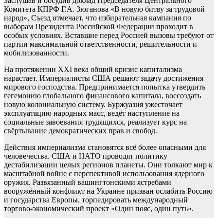
Заслушав и обсудив доклад Председателя Центрального
Комитета КПРФ Г.А. Зюганова «В новую битву за трудовой
народ», Съезд отмечает, что избирательная кампания по
выборам Президента Российской Федерации проходит в
особых условиях. Вставшие перед Россией вызовы требуют от
партии максимальной ответственности, решительности и
мобилизованности.
На протяжении XXI века общий кризис капитализма
нарастает. Империалисты США решают задачу достижения
мирового господства. Предпринимается попытка утвердить
гегемонию глобального финансового капитала, воссоздать
новую колониальную систему. Буржуазия ужесточает
эксплуатацию народных масс, ведёт наступление на
социальные завоевания трудящихся, реализует курс на
свёртывание демократических прав и свобод.
Действия империализма становятся всё более опасными для
человечества. США и НАТО проводят политику
дестабилизации целых регионов планеты. Они толкают мир к
масштабной войне с перспективой использования ядерного
оружия. Развязанный вашингтонскими ястребами
вооружённый конфликт на Украине призван ослабить Россию
и государства Европы, торпедировать международный
торгово-экономический проект «Один пояс, один путь».