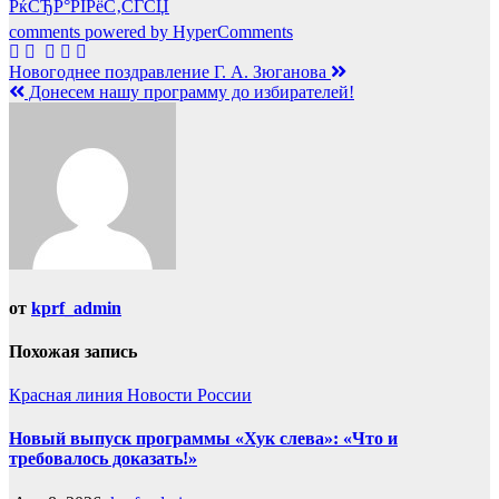
РќСЂР°РІРёС‚СЃСЏ
comments powered by HyperComments
Навигация
Новогоднее поздравление Г. А. Зюганова
Донесем нашу программу до избирателей!
по
записям
от
kprf_admin
Похожая запись
Красная линия
Новости России
Новый выпуск программы «Хук слева»: «Что и
требовалось доказать!»