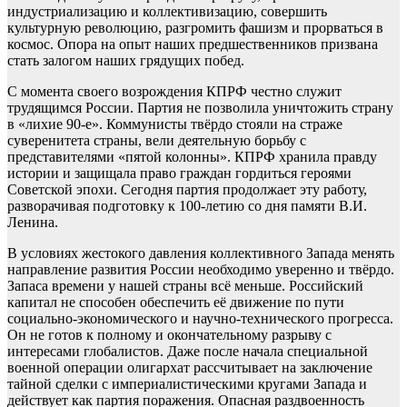
индустриализацию и коллективизацию, совершить
культурную революцию, разгромить фашизм и прорваться в
космос. Опора на опыт наших предшественников призвана
стать залогом наших грядущих побед.
С момента своего возрождения КПРФ честно служит
трудящимся России. Партия не позволила уничтожить страну
в «лихие 90-е». Коммунисты твёрдо стояли на страже
суверенитета страны, вели деятельную борьбу с
представителями «пятой колонны». КПРФ хранила правду
истории и защищала право граждан гордиться героями
Советской эпохи. Сегодня партия продолжает эту работу,
разворачивая подготовку к 100-летию со дня памяти В.И.
Ленина.
В условиях жестокого давления коллективного Запада менять
направление развития России необходимо уверенно и твёрдо.
Запаса времени у нашей страны всё меньше. Российский
капитал не способен обеспечить её движение по пути
социально-экономического и научно-технического прогресса.
Он не готов к полному и окончательному разрыву с
интересами глобалистов. Даже после начала специальной
военной операции олигархат рассчитывает на заключение
тайной сделки с империалистическими кругами Запада и
действует как партия поражения. Опасная раздвоенность