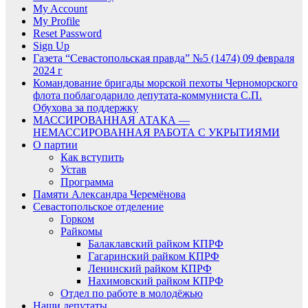
My Account
My Profile
Reset Password
Sign Up
Газета “Севастопольская правда” №5 (1474) 09 февраля
2024 г
Командование бригады морской пехоты Черноморского
флота поблагодарило депутата-коммуниста С.П.
Обухова за поддержку
МАССИРОВАННАЯ АТАКА —
НЕМАССИРОВАННАЯ РАБОТА С УКРЫТИЯМИ
О партии
Как вступить
Устав
Программа
Памяти Александра Черемёнова
Севастопольское отделение
Горком
Райкомы
Балаклавский райком КПРФ
Гагаринский райком КПРФ
Ленинский райком КПРФ
Нахимовский райком КПРФ
Отдел по работе в молодёжью
Наши депутаты