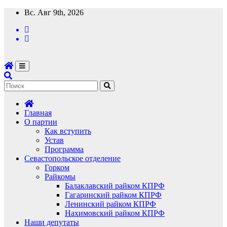
Перейти
Вс. Авг 9th, 2026
к
содержимому
Главная
О партии
Как вступить
Устав
Программа
Севастопольское отделение
Горком
Райкомы
Балаклавский райком КПРФ
Гагаринский райком КПРФ
Ленинский райком КПРФ
Нахимовский райком КПРФ
Наши депутаты