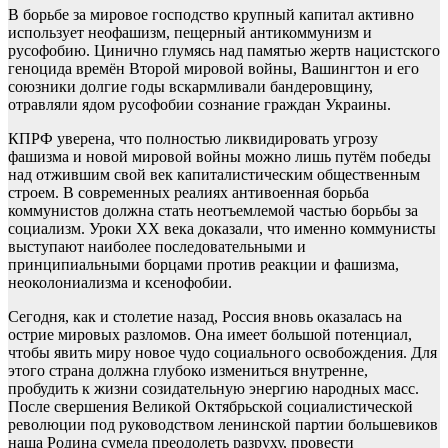
В борьбе за мировое господство крупный капитал активно
использует неофашизм, пещерный антикоммунизм и
русофобию. Цинично глумясь над памятью жертв нацистского
геноцида времён Второй мировой войны, Вашингтон и его
союзники долгие годы вскармливали бандеровщину,
отравляли ядом русофобии сознание граждан Украины.
КПРФ уверена, что полностью ликвидировать угрозу
фашизма и новой мировой войны можно лишь путём победы
над отжившим свой век капиталистическим общественным
строем. В современных реалиях антивоенная борьба
коммунистов должна стать неотъемлемой частью борьбы за
социализм. Уроки XX века доказали, что именно коммунисты
выступают наиболее последовательными и
принципиальными борцами против реакции и фашизма,
неоколониализма и ксенофобии.
Сегодня, как и столетие назад, Россия вновь оказалась на
острие мировых разломов. Она имеет большой потенциал,
чтобы явить миру новое чудо социального освобождения. Для
этого страна должна глубоко измениться внутренне,
пробудить к жизни созидательную энергию народных масс.
После свершения Великой Октябрьской социалистической
революции под руководством ленинской партии большевиков
наша Родина сумела преодолеть разруху, провести