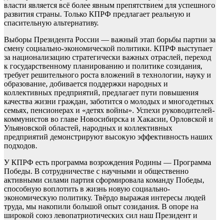
власти является всё более явным препятствием для успешного
развития страны. Только КПРФ предлагает реальную и
спасительную альтернативу.
Выборы Президента России — важный этап борьбы партии за
смену социально-экономической политики. КПРФ выступает
за национализацию стратегически важных отраслей, переход
к государственному планированию и политике созидания,
требует решительного роста вложений в технологии, науку и
образование, добивается поддержки народных и
коллективных предприятий, предлагает пути повышения
качества жизни граждан, заботится о молодых и многодетных
семьях, пенсионерах и «детях войны». Успехи руководителей-
коммунистов во главе Новосибирска и Хакасии, Орловской и
Ульяновской областей, народных и коллективных
предприятий демонстрируют высокую эффективность наших
подходов.
У КПРФ есть программа возрождения Родины — Программа
Победы. В сотрудничестве с научными и общественно
активными силами партия сформировала команду Победы,
способную воплотить в жизнь новую социально-
экономическую политику. Твёрдо выражая интересы людей
труда, мы накопили большой опыт созидания. В опоре на
широкой союз левопатриотических сил наш Президент и