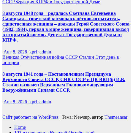
СССР
Фракция КПРФ в Государственной Думе
8 августа 1948 года – родилась Светлана Евгеньевна
Савицкая – советский космонавт, лётчик-испытатель,
единственная женщина – дважды Герой Советского Союза
(1982, 1984), первая в мире женщина, совершившая выход
в открытый космос. Депутат Государственной Думы от
КПРФ.
Авг 8, 2026
kprf_admin
Великая Отечественная война
СССР
Сталин
Этот день в
истории
8 августа 1941 года – Постановлением Президиума
Верховного Совета СССР, СНК СССР и ЦК ВКП(б) И.В.
Сталин назначен Верховным Главнокомандующим
Вооружёнными Силами СССР.
Авг 8, 2026
kprf_admin
Сайт работает на WordPress
|
Тема: Newsup, автор
Themeansar
Home
102-я годовщина Великой Октябрьской