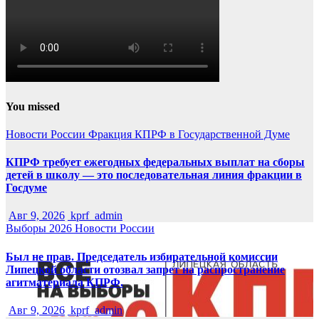
You missed
Новости России
Фракция КПРФ в Государственной Думе
КПРФ требует ежегодных федеральных выплат на сборы
детей в школу — это последовательная линия фракции в
Госдуме
Авг 9, 2026
kprf_admin
Выборы 2026
Новости России
Был не прав. Председатель избирательной комиссии
Липецкой области отозвал запрет на распространение
агитматериала КПРФ.
Авг 9, 2026
kprf_admin