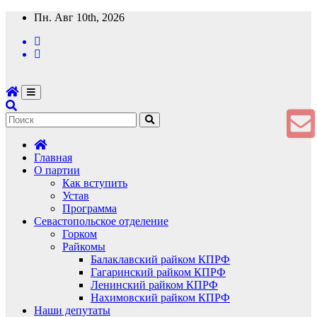
Перейти
Пн. Авг 10th, 2026
к
содержимому
Главная
О партии
Как вступить
Устав
Программа
Севастопольское отделение
Горком
Райкомы
Балаклавский райком КПРФ
Гагаринский райком КПРФ
Ленинский райком КПРФ
Нахимовский райком КПРФ
Наши депутаты