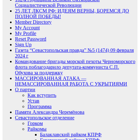
Социалистической Революции
25 ЛЕТ ЛКСМ РФ: ИДЕЯМ ВЕРНЫ, БОРЕМСЯ ДО
ПОЛНОЙ ПОБЕДЫ!
Member Directory
My Account
My Profile
Reset Password
Sign Up
Газета “Севастопольская правда” №5 (1474) 09 февраля
2024 г
Командование бригады морской пехоты Черноморского
флота поблагодарило депутата-коммуниста С.П.
Обухова за поддержку
МАССИРОВАННАЯ АТАКА —
НЕМАССИРОВАННАЯ РАБОТА С УКРЫТИЯМИ
О партии
Как вступить
Устав
Программа
Памяти Александра Черемёнова
Севастопольское отделение
Горком
Райкомы
Балаклавский райком КПРФ