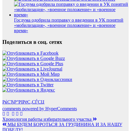
Госдума одобрила поправку о введении в УК понятий
«мобилизация», «военное положение» и «военное
время»
Поделиться в соц. сетях
РќСЂР°РІРёС‚СЃСЏ
comments powered by HyperComments
Навигация
Хронология работы избирательного участка
МЫ БУДЕМ БОРОТЬСЯ ЗА ГРУДИНИНА И ЗА НАШУ
по
ПОБЕДУ!