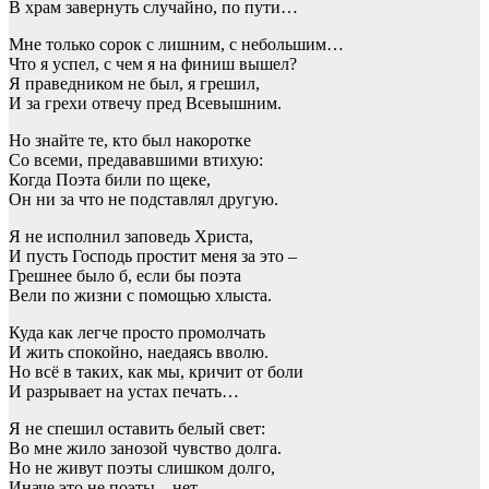
В храм завернуть случайно, по пути…
Мне только сорок с лишним, с небольшим…
Что я успел, с чем я на финиш вышел?
Я праведником не был, я грешил,
И за грехи отвечу пред Всевышним.
Но знайте те, кто был накоротке
Со всеми, предававшими втихую:
Когда Поэта били по щеке,
Он ни за что не подставлял другую.
Я не исполнил заповедь Христа,
И пусть Господь простит меня за это –
Грешнее было б, если бы поэта
Вели по жизни с помощью хлыста.
Куда как легче просто промолчать
И жить спокойно, наедаясь вволю.
Но всё в таких, как мы, кричит от боли
И разрывает на устах печать…
Я не спешил оставить белый свет:
Во мне жило занозой чувство долга.
Но не живут поэты слишком долго,
Иначе это не поэты – нет.