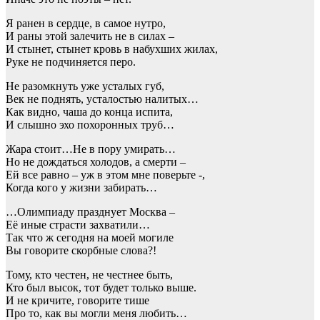
Я ранен в сердце, в самое нутро,
И раны этой залечить не в силах –
И стынет, стынет кровь в набухших жилах,
Руке не подчиняется перо.
Не разомкнуть уже усталых губ,
Век не поднять, усталостью налитых…
Как видно, чаша до конца испита,
И слышно эхо похоронных труб…
Жара стоит…Не в пору умирать…
Но не дождаться холодов, а смерти –
Ей все равно – уж в этом мне поверьте -,
Когда кого у жизни забирать…
…Олимпиаду празднует Москва –
Её иные страсти захватили…
Так что ж сегодня на моей могиле
Вы говорите скорбные слова?!
Тому, кто честен, не честнее быть,
Кто был высок, тот будет только выше.
И не кричите, говорите тише
Про то, как вы могли меня любить…