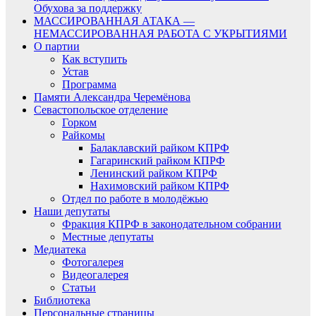
Обухова за поддержку
МАССИРОВАННАЯ АТАКА —
НЕМАССИРОВАННАЯ РАБОТА С УКРЫТИЯМИ
О партии
Как вступить
Устав
Программа
Памяти Александра Черемёнова
Севастопольское отделение
Горком
Райкомы
Балаклавский райком КПРФ
Гагаринский райком КПРФ
Ленинский райком КПРФ
Нахимовский райком КПРФ
Отдел по работе в молодёжью
Наши депутаты
Фракция КПРФ в законодательном собрании
Местные депутаты
Медиатека
Фотогалерея
Видеогалерея
Статьи
Библиотека
Персональные страницы