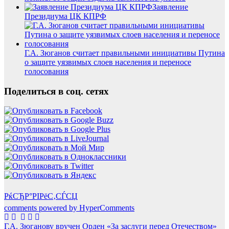
Заявление
Президиума ЦК КПРФ
Г.А. Зюганов считает правильными инициативы Путина
о защите уязвимых слоев населения и переносе
голосования
Поделиться в соц. сетях
РќСЂР°РІРёС‚СЃСЏ
comments powered by HyperComments
Навигация
Г.А. Зюганову вручен Орден «За заслуги перед Отечеством»