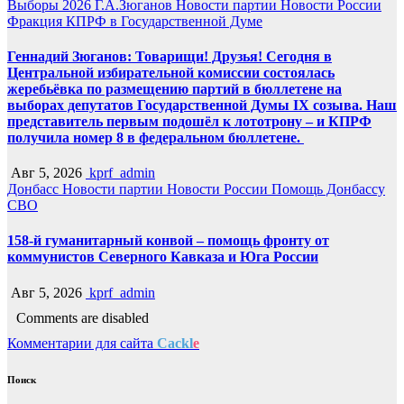
Выборы 2026
Г.А.Зюганов
Новости партии
Новости России
Фракция КПРФ в Государственной Думе
Геннадий Зюганов: Товарищи! Друзья! Сегодня в
Центральной избирательной комиссии состоялась
жеребьёвка по размещению партий в бюллетене на
выборах депутатов Государственной Думы IX созыва. Наш
представитель первым подошёл к лототрону – и КПРФ
получила номер 8 в федеральном бюллетене.
Авг 5, 2026
kprf_admin
Донбасс
Новости партии
Новости России
Помощь Донбассу
СВО
158-й гуманитарный конвой – помощь фронту от
коммунистов Северного Кавказа и Юга России
Авг 5, 2026
kprf_admin
Comments are disabled
Комментарии для сайта
Cackl
e
Поиск