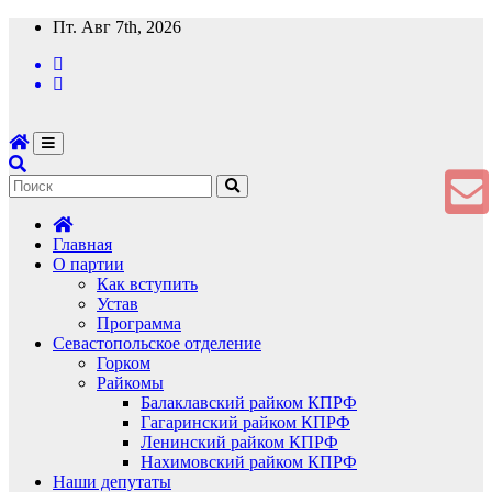
Перейти
Пт. Авг 7th, 2026
к
содержимому
Главная
О партии
Как вступить
Устав
Программа
Севастопольское отделение
Горком
Райкомы
Балаклавский райком КПРФ
Гагаринский райком КПРФ
Ленинский райком КПРФ
Нахимовский райком КПРФ
Наши депутаты