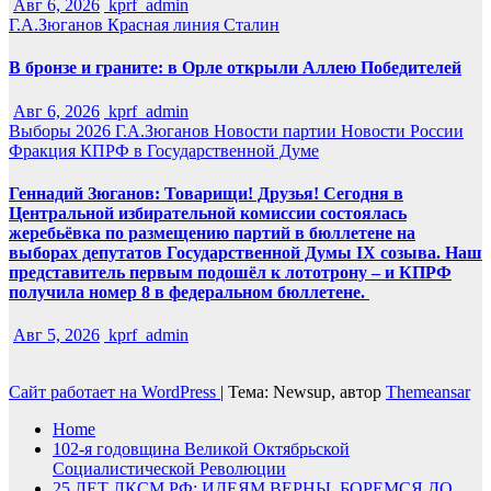
Авг 6, 2026
kprf_admin
Г.А.Зюганов
Красная линия
Сталин
В бронзе и граните: в Орле открыли Аллею Победителей
Авг 6, 2026
kprf_admin
Выборы 2026
Г.А.Зюганов
Новости партии
Новости России
Фракция КПРФ в Государственной Думе
Геннадий Зюганов: Товарищи! Друзья! Сегодня в
Центральной избирательной комиссии состоялась
жеребьёвка по размещению партий в бюллетене на
выборах депутатов Государственной Думы IX созыва. Наш
представитель первым подошёл к лототрону – и КПРФ
получила номер 8 в федеральном бюллетене.
Авг 5, 2026
kprf_admin
Сайт работает на WordPress
|
Тема: Newsup, автор
Themeansar
Home
102-я годовщина Великой Октябрьской
Социалистической Революции
25 ЛЕТ ЛКСМ РФ: ИДЕЯМ ВЕРНЫ, БОРЕМСЯ ДО