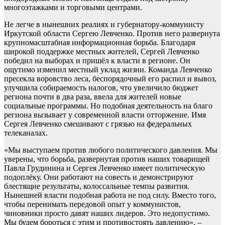
многоэтажками и торговыми центрами.
Не легче в нынешних реалиях и губернатору-коммунисту
Иркутской области Сергею Левченко. Против него развернута
крупномасштабная информационная борьба. Благодаря
широкой поддержке местных жителей, Сергей Левченко
победил на выборах и пришёл к власти в регионе. Он
ощутимо изменил местный уклад жизни. Команда Левченко
пресекла воровство леса, беспорядочный его распил и вывоз,
улучшила собираемость налогов, что увеличило бюджет
региона почти в два раза, ввела для жителей новые
социальные программы. Но подобная деятельность на благо
региона вызывает у современной власти отторжение. Имя
Сергея Левченко смешивают с грязью на федеральных
телеканалах.
«Мы выступаем против любого политического давления. Мы
уверены, что борьба, развернутая против наших товарищей
Павла Грудинина и Сергея Левченко имеет политическую
подоплёку. Они работают на совесть и демонстрируют
блестящие результаты, колоссальные темпы развития.
Нынешней власти подобная работа не под силу. Вместо того,
чтобы перенимать передовой опыт у коммунистов,
чиновники просто давят наших лидеров. Это недопустимо.
Мы будем бороться с этим и противостоять давлению», –