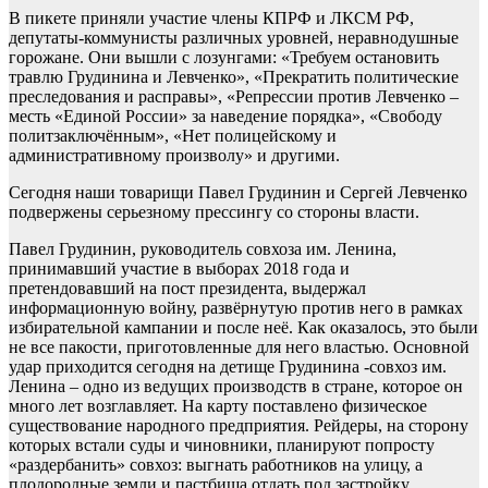
В пикете приняли участие члены КПРФ и ЛКСМ РФ,
депутаты-коммунисты различных уровней, неравнодушные
горожане. Они вышли с лозунгами: «Требуем остановить
травлю Грудинина и Левченко», «Прекратить политические
преследования и расправы», «Репрессии против Левченко –
месть «Единой России» за наведение порядка», «Свободу
политзаключённым», «Нет полицейскому и
административному произволу» и другими.
Сегодня наши товарищи Павел Грудинин и Сергей Левченко
подвержены серьезному прессингу со стороны власти.
Павел Грудинин, руководитель совхоза им. Ленина,
принимавший участие в выборах 2018 года и
претендовавший на пост президента, выдержал
информационную войну, развёрнутую против него в рамках
избирательной кампании и после неё. Как оказалось, это были
не все пакости, приготовленные для него властью. Основной
удар приходится сегодня на детище Грудинина -совхоз им.
Ленина – одно из ведущих производств в стране, которое он
много лет возглавляет. На карту поставлено физическое
существование народного предприятия. Рейдеры, на сторону
которых встали суды и чиновники, планируют попросту
«раздербанить» совхоз: выгнать работников на улицу, а
плодородные земли и пастбища отдать под застройку