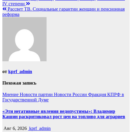
IV степени
по
Рассвет ТВ. Социальные гарантии женщин и пенсионная
записям
реформа
от
kprf_admin
Похожая запись
Мнение
Новости партии
Новости России
Фракция КПРФ в
Государственной Думе
«Эти негативные явления недопустимы»: Владимир
Кашин раскритиковал рост цен на топливо для аграриев
Авг 6, 2026
kprf_admin