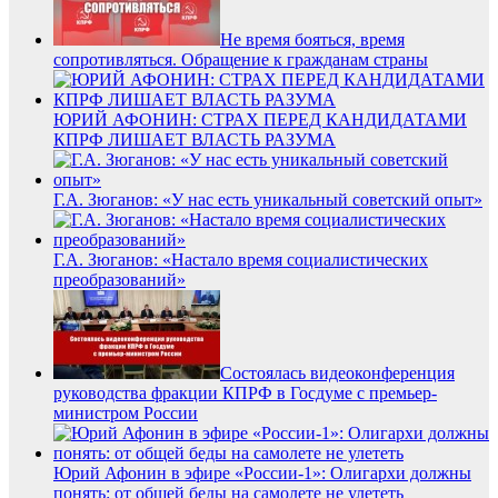
Не время бояться, время
сопротивляться. Обращение к гражданам страны
ЮРИЙ АФОНИН: СТРАХ ПЕРЕД КАНДИДАТАМИ
КПРФ ЛИШАЕТ ВЛАСТЬ РАЗУМА
Г.А. Зюганов: «У нас есть уникальный советский опыт»
Г.А. Зюганов: «Настало время социалистических
преобразований»
Состоялась видеоконференция
руководства фракции КПРФ в Госдуме с премьер-
министром России
Юрий Афонин в эфире «России-1»: Олигархи должны
понять: от общей беды на самолете не улететь