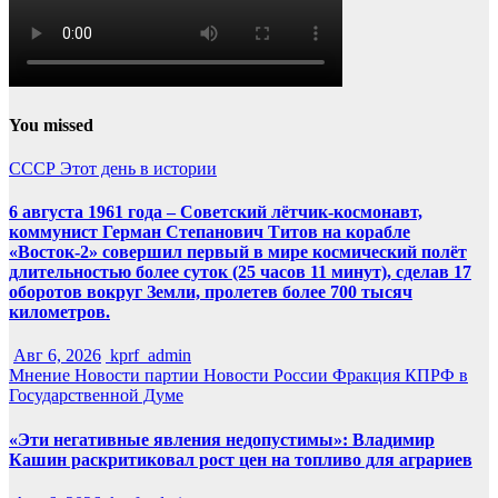
You missed
СССР
Этот день в истории
6 августа 1961 года – Советский лётчик-космонавт,
коммунист Герман Степанович Титов на корабле
«Восток-2» совершил первый в мире космический полёт
длительностью более суток (25 часов 11 минут), сделав 17
оборотов вокруг Земли, пролетев более 700 тысяч
километров.
Авг 6, 2026
kprf_admin
Мнение
Новости партии
Новости России
Фракция КПРФ в
Государственной Думе
«Эти негативные явления недопустимы»: Владимир
Кашин раскритиковал рост цен на топливо для аграриев