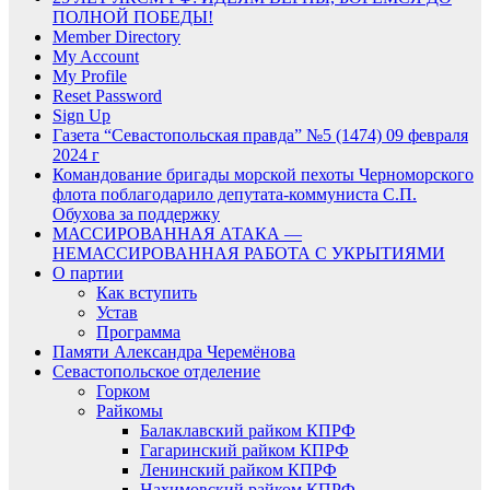
ПОЛНОЙ ПОБЕДЫ!
Member Directory
My Account
My Profile
Reset Password
Sign Up
Газета “Севастопольская правда” №5 (1474) 09 февраля
2024 г
Командование бригады морской пехоты Черноморского
флота поблагодарило депутата-коммуниста С.П.
Обухова за поддержку
МАССИРОВАННАЯ АТАКА —
НЕМАССИРОВАННАЯ РАБОТА С УКРЫТИЯМИ
О партии
Как вступить
Устав
Программа
Памяти Александра Черемёнова
Севастопольское отделение
Горком
Райкомы
Балаклавский райком КПРФ
Гагаринский райком КПРФ
Ленинский райком КПРФ
Нахимовский райком КПРФ