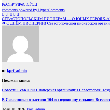
РќСЂР°РІРёС‚СЃСЏ
comments powered by HyperComments
Навигация
СЕВАСТОПОЛЬСКИМ ПИОНЕРАМ — О ЮНЫХ ГЕРОЯХ
С ДНЁМ ПИОНЕРИИ! Севастопольской пионерской организа
по
записям
от
kprf_admin
Похожая запись
Новости СевКПРФ
Пионерская организация Севастополя
Позд
В Севастополе отметили 104-ю годовщину создания Всесоюз
Май 18, 2026
kprf_admin