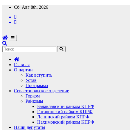
Перейти
Сб. Авг 8th, 2026
к
содержимому
Главная
О партии
Как вступить
Устав
Программа
Севастопольское отделение
Горком
Райкомы
Балаклавский райком КПРФ
Гагаринский райком КПРФ
Ленинский райком КПРФ
Нахимовский райком КПРФ
Наши депутаты