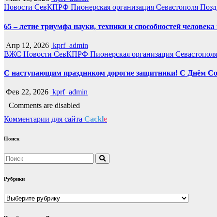
Новости СевКПРФ
Пионерская организация Севастополя
Позд
65 – летие триумфа науки, техники и способностей человек
Апр 12, 2026
kprf_admin
ВЖС
Новости СевКПРФ
Пионерская организация Севастопол
С наступающим праздником дорогие защитники! С Днём Со
Фев 22, 2026
kprf_admin
Comments are disabled
Комментарии для сайта
Cackl
e
Поиск
Рубрики
Рубрики