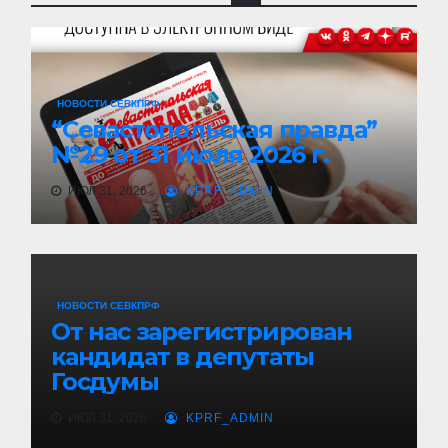
НОВОСТИ СЕВКПРФ
“Севастопольская правда”
№29 от 31 июля 2026 г.
ИЮЛ 31, 2026
KPRF_ADMIN
НОВОСТИ СЕВКПРФ
От нас зарегистрирован
кандидат в депутаты
Госдумы
ИЮЛ 31, 2026
KPRF_ADMIN