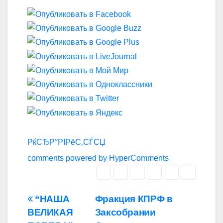
РќСЂР°РІРёС‚СЃСЏ
comments powered by HyperComments
Навигация
“НАША
Фракция КПРФ в
ВЕЛИКАЯ
Заксобрании
по