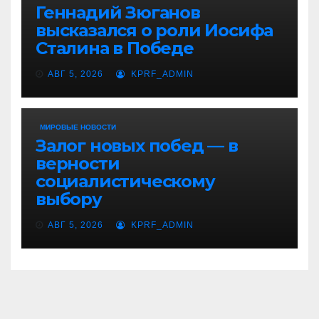
Геннадий Зюганов
высказался о роли Иосифа
Сталина в Победе
АВГ 5, 2026
KPRF_ADMIN
МИРОВЫЕ НОВОСТИ
Залог новых побед — в
верности
социалистическому
выбору
АВГ 5, 2026
KPRF_ADMIN