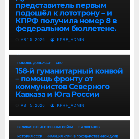
представитель первым
подошёл к лототрону – и
КПРФ получила номер 8 в
федеральном бюллетене.
АВГ 5, 2026
KPRF_ADMIN
ДОНБАСС
НОВОСТИ ПАРТИИ
НОВОСТИ РОССИИ
ПОМОЩЬ ДОНБАССУ
СВО
158-й гуманитарный конвой
– помощь фронту от
коммунистов Северного
Кавказа и Юга России
АВГ 5, 2026
KPRF_ADMIN
ВЕЛИКАЯ ОТЕЧЕСТВЕННАЯ ВОЙНА
Г.А.ЗЮГАНОВ
ИСТОРИЯ СССР
ФРАКЦИЯ КПРФ В ГОСУДАРСТВЕННОЙ ДУМЕ