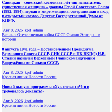
Савицкая – советский космонавт, лётчик-испытатель,
единственная женщина – дважды Герой Советского Союза
(1982, 1984), первая в мире женщина, совершившая выход
в открытый космос. Депутат Государственной Думы от
КПРФ.
Авг 8, 2026
kprf_admin
Великая Отечественная война
СССР
Сталин
Этот день в
истории
8 августа 1941 года – Постановлением Президиума
Верховного Совета СССР, СНК СССР и ЦК ВКП(б) И.В.
Сталин назначен Верховным Главнокомандующим
Вооружёнными Силами СССР.
Авг 8, 2026
kprf_admin
Красная линия
Новости России
Новый выпуск программы «Хук слева»: «Что и
требовалось доказать!»
Авг 8, 2026
kprf_admin
Красная линия
Новости России