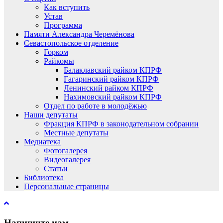
Как вступить
Устав
Программа
Памяти Александра Черемёнова
Севастопольское отделение
Горком
Райкомы
Балаклавский райком КПРФ
Гагаринский райком КПРФ
Ленинский райком КПРФ
Нахимовский райком КПРФ
Отдел по работе в молодёжью
Наши депутаты
Фракция КПРФ в законодательном собрании
Местные депутаты
Медиатека
Фотогалерея
Видеогалерея
Статьи
Библиотека
Персональные страницы
Напишите нам