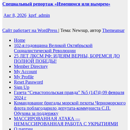
Специальный репортаж «Изменимся или вымрем»
Авг 8, 2026
kprf_admin
Сайт работает на WordPress
|
Тема: Newsup, автор
Themeansar
Home
102-я годовщина Великой Октябрьской
Социалистической Революции
25 ЛЕТ ЛКСМ РФ: ИДЕЯМ ВЕРНЫ, БОРЕМСЯ ДО
ПОЛНОЙ ПОБЕДЫ!
Member Directory
My Account
My Profile
Reset Password
Sign Up
Газета “Севастопольская правда” №5 (1474) 09 февраля
2024 г
Командование бригады морской пехоты Черноморского
флота поблагодарило депутата-коммуниста С.П.
Обухова за поддержку
МАССИРОВАННАЯ АТАКА —
НЕМАССИРОВАННАЯ РАБОТА С УКРЫТИЯМИ
О партии