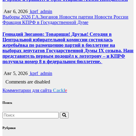
Авг 6, 2026
kprf_admin
Выборы 2026
Г.А.Зюганов
Новости партии
Новости России
Фракция КПРФ в Государственной Думе
Геннадий Зюганов: Товарищи! Друзья! Сегодня в
Центральной избирательной комиссии состоялась
жеребьёвка по размещению партий в бюллетене на
выборах депутатов Государственной Думы IX созыва. Наш
представитель первым подошёл к лототрону – и КПРФ
получила номер 8 в федеральном бюллетене.
Авг 5, 2026
kprf_admin
Comments are disabled
Комментарии для сайта
Cackl
e
Поиск
Рубрики