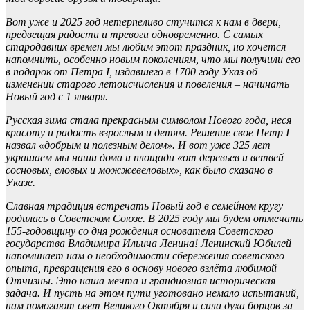
Вот уже и 2025 год нетерпеливо стучится к нам в двери,
предвещая радости и тревоги одновременно. С самых
стародавних времен мы любим этот праздник, но хочется
напомнить, особенно новым поколениям, что мы получили его
в подарок от Петра I, издавшего в 1700 году Указ об
изменении старого летоисчисления и повеления – начинать
Новый год с 1 января.
Русская зима стала прекрасным символом Нового года, неся
красоту и радость взрослым и детям. Решение свое Петр I
назвал «добрым и полезным делом». И вот уже 325 лет
украшаем мы наши дома и площади «от деревьев и ветвей
сосновых, еловых и можжевеловых», как было сказано в
Указе.
Славная традиция встречать Новый год в семейном кругу
родилась в Советском Союзе. В 2025 году мы будем отмечать
155-годовщину со дня рождения основателя Советского
государства Владимира Ильича Ленина! Ленинский Юбилей
напоминает нам о необходимости сбережения советского
опыта, превращения его в основу нового взлёта любимой
Отчизны. Это наша мечта и грандиозная историческая
задача. И пусть на этом пути уготовано немало испытаний,
нам помогают свет Великого Октября и сила духа борцов за