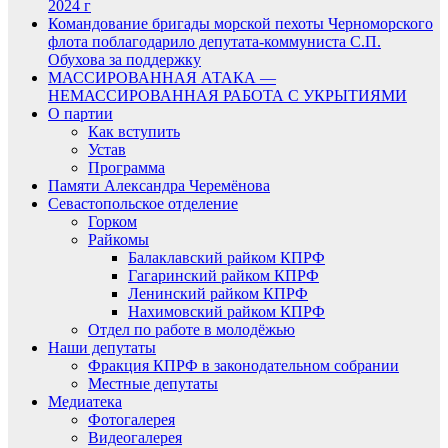
2024 г
Командование бригады морской пехоты Черноморского
флота поблагодарило депутата-коммуниста С.П.
Обухова за поддержку
МАССИРОВАННАЯ АТАКА —
НЕМАССИРОВАННАЯ РАБОТА С УКРЫТИЯМИ
О партии
Как вступить
Устав
Программа
Памяти Александра Черемёнова
Севастопольское отделение
Горком
Райкомы
Балаклавский райком КПРФ
Гагаринский райком КПРФ
Ленинский райком КПРФ
Нахимовский райком КПРФ
Отдел по работе в молодёжью
Наши депутаты
Фракция КПРФ в законодательном собрании
Местные депутаты
Медиатека
Фотогалерея
Видеогалерея