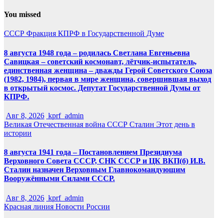
You missed
СССР
Фракция КПРФ в Государственной Думе
8 августа 1948 года – родилась Светлана Евгеньевна
Савицкая – советский космонавт, лётчик-испытатель,
единственная женщина – дважды Герой Советского Союза
(1982, 1984), первая в мире женщина, совершившая выход
в открытый космос. Депутат Государственной Думы от
КПРФ.
Авг 8, 2026
kprf_admin
Великая Отечественная война
СССР
Сталин
Этот день в
истории
8 августа 1941 года – Постановлением Президиума
Верховного Совета СССР, СНК СССР и ЦК ВКП(б) И.В.
Сталин назначен Верховным Главнокомандующим
Вооружёнными Силами СССР.
Авг 8, 2026
kprf_admin
Красная линия
Новости России