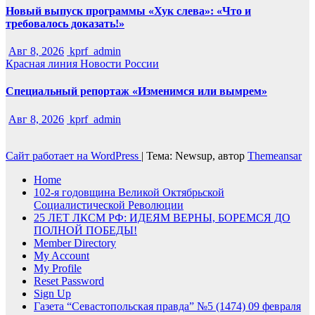
Новый выпуск программы «Хук слева»: «Что и
требовалось доказать!»
Авг 8, 2026
kprf_admin
Красная линия
Новости России
Специальный репортаж «Изменимся или вымрем»
Авг 8, 2026
kprf_admin
Сайт работает на WordPress
|
Тема: Newsup, автор
Themeansar
Home
102-я годовщина Великой Октябрьской
Социалистической Революции
25 ЛЕТ ЛКСМ РФ: ИДЕЯМ ВЕРНЫ, БОРЕМСЯ ДО
ПОЛНОЙ ПОБЕДЫ!
Member Directory
My Account
My Profile
Reset Password
Sign Up
Газета “Севастопольская правда” №5 (1474) 09 февраля