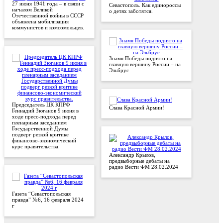
27 июня 1941 года – в связи с
Севастополь. Как единороссы
началом Великой
о детях заботятся.
Отечественной войны в СССР
объявлена мобилизация
коммунистов и комсомольцев.
Знамя Победы поднято на
главную вершину России – на
Эльбрус
Председатель ЦК КПРФ
Слава Красной Армии!
Геннадий Зюганов 9 июня в
ходе пресс-подхода перед
пленарным заседанием
Государственной Думы
подверг резкой критике
финансово-экономический
курс правительства.
Александр Крылов,
предвыборные дебаты на
радио Вести ФМ 28.02.2024
Газета “Севастопольская
правда” №6, 16 февраля 2024
г