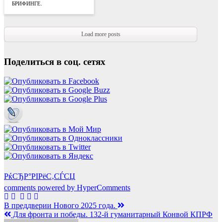
БРИФИНГЕ.
Load more posts
Поделиться в соц. сетях
РќСЂР°РІРёС‚СЃСЏ
comments powered by HyperComments
Навигация
В преддверии Нового 2025 года.
Для фронта и победы. 132-й гуманитарный Конвой КПРФ
по