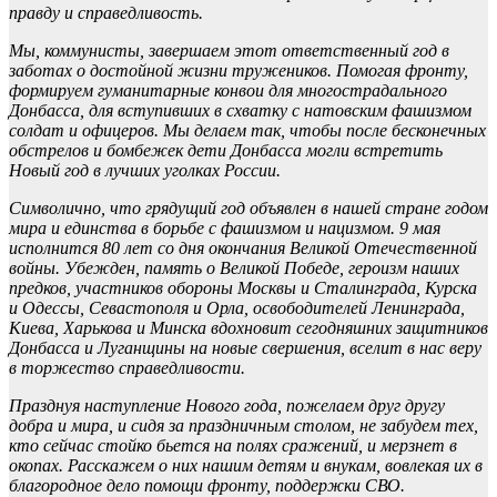
правду и справедливость.
Мы, коммунисты, завершаем этот ответственный год в
заботах о достойной жизни тружеников. Помогая фронту,
формируем гуманитарные конвои для многострадального
Донбасса, для вступивших в схватку с натовским фашизмом
солдат и офицеров. Мы делаем так, чтобы после бесконечных
обстрелов и бомбежек дети Донбасса могли встретить
Новый год в лучших уголках России.
Символично, что грядущий год объявлен в нашей стране годом
мира и единства в борьбе с фашизмом и нацизмом. 9 мая
исполнится 80 лет со дня окончания Великой Отечественной
войны. Убежден, память о Великой Победе, героизм наших
предков, участников обороны Москвы и Сталинграда, Курска
и Одессы, Севастополя и Орла, освободителей Ленинграда,
Киева, Харькова и Минска вдохновит сегодняшних защитников
Донбасса и Луганщины на новые свершения, вселит в нас веру
в торжество справедливости.
Празднуя наступление Нового года, пожелаем друг другу
добра и мира, и сидя за праздничным столом, не забудем тех,
кто сейчас стойко бьется на полях сражений, и мерзнет в
окопах. Расскажем о них нашим детям и внукам, вовлекая их в
благородное дело помощи фронту, поддержки СВО.