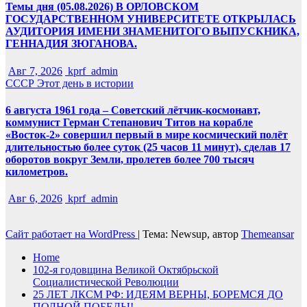
Темы дня (05.08.2026) В ОРЛОВСКОМ
ГОСУДАРСТВЕННОМ УНИВЕРСИТЕТЕ ОТКРЫЛАСЬ
АУДИТОРИЯ ИМЕНИ ЗНАМЕНИТОГО ВЫПУСКНИКА,
ГЕННАДИЯ ЗЮГАНОВА.
Авг 7, 2026
kprf_admin
СССР
Этот день в истории
6 августа 1961 года – Советский лётчик-космонавт,
коммунист Герман Степанович Титов на корабле
«Восток-2» совершил первый в мире космический полёт
длительностью более суток (25 часов 11 минут), сделав 17
оборотов вокруг Земли, пролетев более 700 тысяч
километров.
Авг 6, 2026
kprf_admin
Сайт работает на WordPress
|
Тема: Newsup, автор
Themeansar
Home
102-я годовщина Великой Октябрьской
Социалистической Революции
25 ЛЕТ ЛКСМ РФ: ИДЕЯМ ВЕРНЫ, БОРЕМСЯ ДО
ПОЛНОЙ ПОБЕДЫ!