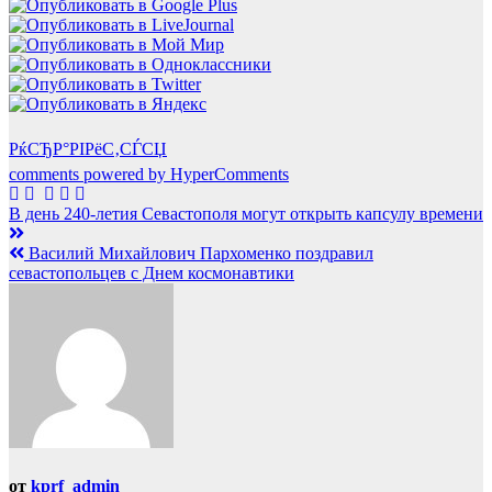
РќСЂР°РІРёС‚СЃСЏ
comments powered by HyperComments
Навигация
В день 240-летия Севастополя могут открыть капсулу времени
по
Василий Михайлович Пархоменко поздравил
записям
севастопольцев с Днем космонавтики
от
kprf_admin