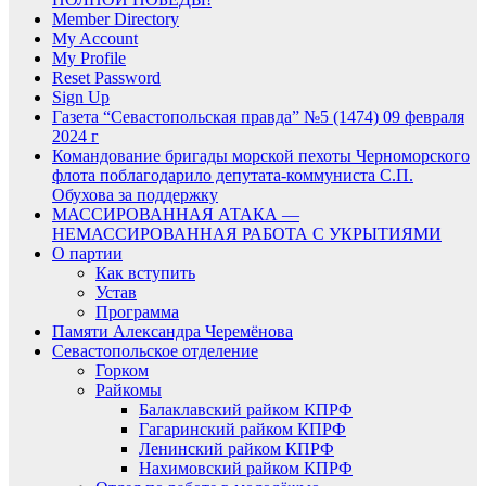
Member Directory
My Account
My Profile
Reset Password
Sign Up
Газета “Севастопольская правда” №5 (1474) 09 февраля
2024 г
Командование бригады морской пехоты Черноморского
флота поблагодарило депутата-коммуниста С.П.
Обухова за поддержку
МАССИРОВАННАЯ АТАКА —
НЕМАССИРОВАННАЯ РАБОТА С УКРЫТИЯМИ
О партии
Как вступить
Устав
Программа
Памяти Александра Черемёнова
Севастопольское отделение
Горком
Райкомы
Балаклавский райком КПРФ
Гагаринский райком КПРФ
Ленинский райком КПРФ
Нахимовский райком КПРФ