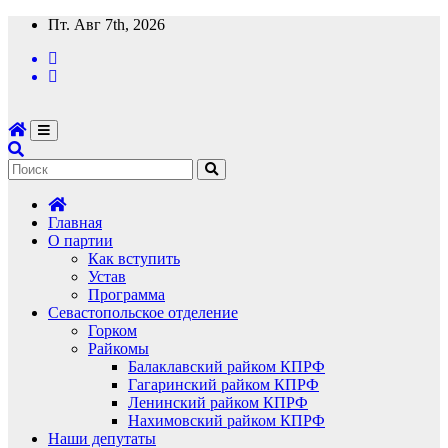
Перейти
Пт. Авг 7th, 2026
к
содержимому
Главная
О партии
Как вступить
Устав
Программа
Севастопольское отделение
Горком
Райкомы
Балаклавский райком КПРФ
Гагаринский райком КПРФ
Ленинский райком КПРФ
Нахимовский райком КПРФ
Наши депутаты