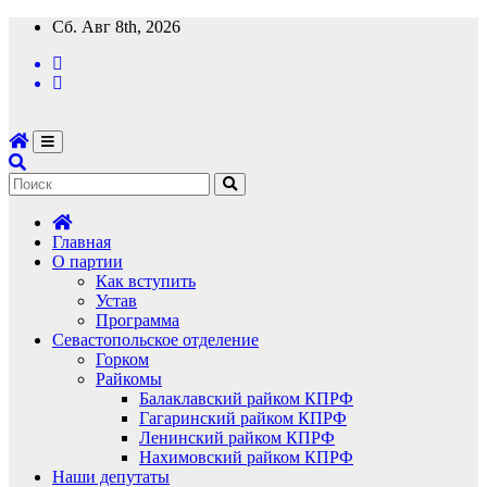
Перейти
Сб. Авг 8th, 2026
к
содержимому
Главная
О партии
Как вступить
Устав
Программа
Севастопольское отделение
Горком
Райкомы
Балаклавский райком КПРФ
Гагаринский райком КПРФ
Ленинский райком КПРФ
Нахимовский райком КПРФ
Наши депутаты