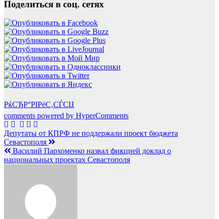
Поделиться в соц. сетях
РќСЂР°РІРёС‚СЃСЏ
comments powered by HyperComments
Навигация
Депутаты от КПРФ не поддержали проект бюджета
Севастополя
по
Василий Пархоменко назвал фикцией доклад о
записям
национальных проектах Севастополя