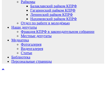
Райкомы
Балаклавский райком КПРФ
Гагаринский райком КПРФ
Ленинский райком КПРФ
Нахимовский райком КПРФ
Отдел по работе в молодёжью
Наши депутаты
Фракция КПРФ в законодательном собрании
Местные депутаты
Медиатека
Фотогалерея
Видеогалерея
Статьи
Библиотека
Персональные страницы