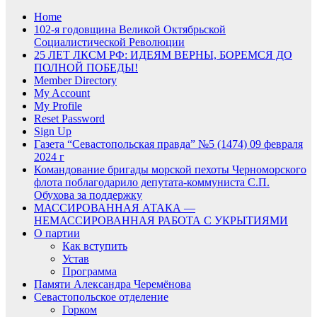
Home
102-я годовщина Великой Октябрьской
Социалистической Революции
25 ЛЕТ ЛКСМ РФ: ИДЕЯМ ВЕРНЫ, БОРЕМСЯ ДО
ПОЛНОЙ ПОБЕДЫ!
Member Directory
My Account
My Profile
Reset Password
Sign Up
Газета “Севастопольская правда” №5 (1474) 09 февраля
2024 г
Командование бригады морской пехоты Черноморского
флота поблагодарило депутата-коммуниста С.П.
Обухова за поддержку
МАССИРОВАННАЯ АТАКА —
НЕМАССИРОВАННАЯ РАБОТА С УКРЫТИЯМИ
О партии
Как вступить
Устав
Программа
Памяти Александра Черемёнова
Севастопольское отделение
Горком