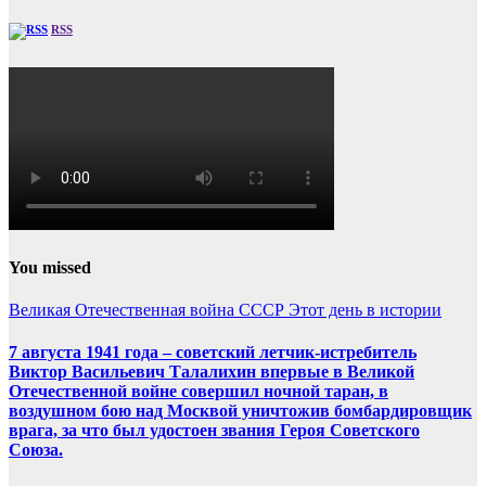
RSS
You missed
Великая Отечественная война
СССР
Этот день в истории
7 августа 1941 года – советский летчик-истребитель
Виктор Васильевич Талалихин впервые в Великой
Отечественной войне совершил ночной таран, в
воздушном бою над Москвой уничтожив бомбардировщик
врага, за что был удостоен звания Героя Советского
Союза.