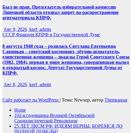
Был не прав. Председатель избирательной комиссии
Липецкой области отозвал запрет на распространение
агитматериала КПРФ.
Авг 9, 2026
kprf_admin
СССР
Фракция КПРФ в Государственной Думе
8 августа 1948 года – родилась Светлана Евгеньевна
Савицкая – советский космонавт, лётчик-испытатель,
единственная женщина – дважды Герой Советского Союза
(1982, 1984), первая в мире женщина, совершившая выход
в открытый космос. Депутат Государственной Думы от
КПРФ.
Авг 8, 2026
kprf_admin
Сайт работает на WordPress
|
Тема: Newsup, автор
Themeansar
Home
102-я годовщина Великой Октябрьской
Социалистической Революции
25 ЛЕТ ЛКСМ РФ: ИДЕЯМ ВЕРНЫ, БОРЕМСЯ ДО
ПОЛНОЙ ПОБЕДЫ!