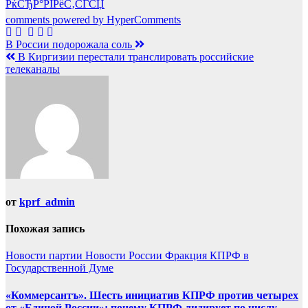
РќСЂР°РІРёС‚СЃСЏ
comments powered by HyperComments
Навигация
В России подорожала соль
В Киргизии перестали транслировать российские
по
телеканалы
записям
от
kprf_admin
Похожая запись
Новости партии
Новости России
Фракция КПРФ в
Государственной Думе
«Коммерсантъ». Шесть инициатив КПРФ против четырех
от «Единой России»: почему КПРФ лидирует по числу