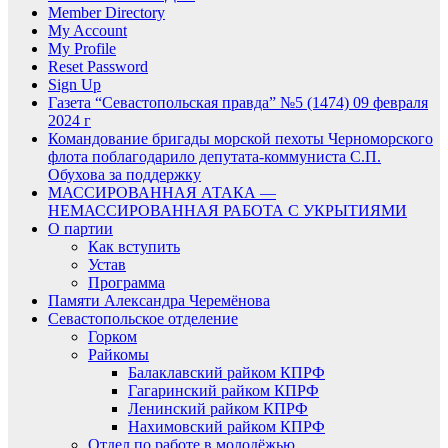
Member Directory
My Account
My Profile
Reset Password
Sign Up
Газета “Севастопольская правда” №5 (1474) 09 февраля
2024 г
Командование бригады морской пехоты Черноморского
флота поблагодарило депутата-коммуниста С.П.
Обухова за поддержку
МАССИРОВАННАЯ АТАКА —
НЕМАССИРОВАННАЯ РАБОТА С УКРЫТИЯМИ
О партии
Как вступить
Устав
Программа
Памяти Александра Черемёнова
Севастопольское отделение
Горком
Райкомы
Балаклавский райком КПРФ
Гагаринский райком КПРФ
Ленинский райком КПРФ
Нахимовский райком КПРФ
Отдел по работе в молодёжью