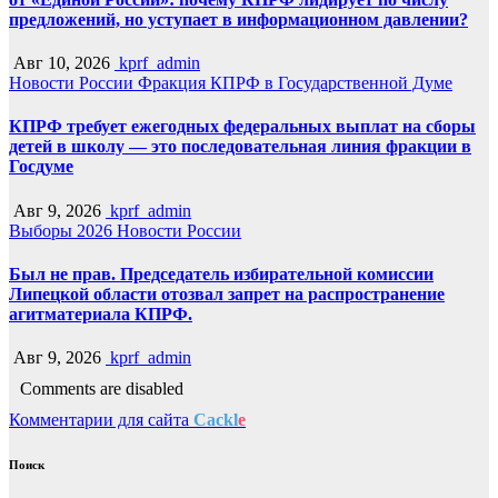
предложений, но уступает в информационном давлении?
Авг 10, 2026
kprf_admin
Новости России
Фракция КПРФ в Государственной Думе
КПРФ требует ежегодных федеральных выплат на сборы
детей в школу — это последовательная линия фракции в
Госдуме
Авг 9, 2026
kprf_admin
Выборы 2026
Новости России
Был не прав. Председатель избирательной комиссии
Липецкой области отозвал запрет на распространение
агитматериала КПРФ.
Авг 9, 2026
kprf_admin
Comments are disabled
Комментарии для сайта
Cackl
e
Поиск