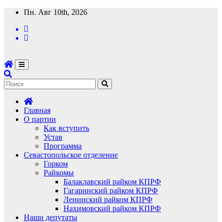
Перейти
Пн. Авг 10th, 2026
к
содержимому
Главная
О партии
Как вступить
Устав
Программа
Севастопольское отделение
Горком
Райкомы
Балаклавский райком КПРФ
Гагаринский райком КПРФ
Ленинский райком КПРФ
Нахимовский райком КПРФ
Наши депутаты