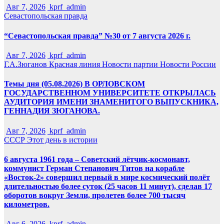
Авг 7, 2026
kprf_admin
Севастопольская правда
“Севастопольская правда” №30 от 7 августа 2026 г.
Авг 7, 2026
kprf_admin
Г.А.Зюганов
Красная линия
Новости партии
Новости России
Темы дня (05.08.2026) В ОРЛОВСКОМ
ГОСУДАРСТВЕННОМ УНИВЕРСИТЕТЕ ОТКРЫЛАСЬ
АУДИТОРИЯ ИМЕНИ ЗНАМЕНИТОГО ВЫПУСКНИКА,
ГЕННАДИЯ ЗЮГАНОВА.
Авг 7, 2026
kprf_admin
СССР
Этот день в истории
6 августа 1961 года – Советский лётчик-космонавт,
коммунист Герман Степанович Титов на корабле
«Восток-2» совершил первый в мире космический полёт
длительностью более суток (25 часов 11 минут), сделав 17
оборотов вокруг Земли, пролетев более 700 тысяч
километров.
Авг 6, 2026
kprf_admin