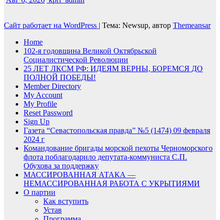
Сайт работает на WordPress
|
Тема: Newsup, автор
Themeansar
Home
102-я годовщина Великой Октябрьской
Социалистической Революции
25 ЛЕТ ЛКСМ РФ: ИДЕЯМ ВЕРНЫ, БОРЕМСЯ ДО
ПОЛНОЙ ПОБЕДЫ!
Member Directory
My Account
My Profile
Reset Password
Sign Up
Газета “Севастопольская правда” №5 (1474) 09 февраля
2024 г
Командование бригады морской пехоты Черноморского
флота поблагодарило депутата-коммуниста С.П.
Обухова за поддержку
МАССИРОВАННАЯ АТАКА —
НЕМАССИРОВАННАЯ РАБОТА С УКРЫТИЯМИ
О партии
Как вступить
Устав
Программа