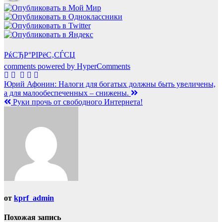
РќСЂР°РІРёС‚СЃСЏ
comments powered by HyperComments
Навигация
Юрий Афонин: Налоги для богатых должны быть увеличены,
а для малообеспеченных – снижены.
по
Руки прочь от свободного Интернета!
записям
от
kprf_admin
Похожая запись