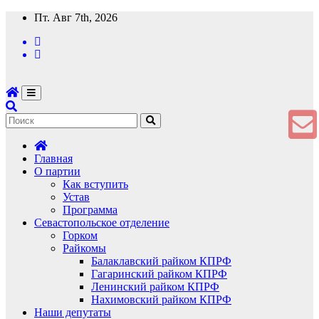
Перейти
Пт. Авг 7th, 2026
к
содержимому
Главная
О партии
Как вступить
Устав
Программа
Севастопольское отделение
Горком
Райкомы
Балаклавский райком КПРФ
Гагаринский райком КПРФ
Ленинский райком КПРФ
Нахимовский райком КПРФ
Наши депутаты