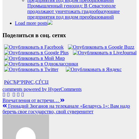
Промышленный геноцид: В Севастополе
продолжают уничтожать градообразующие
предприятия под видом преобразований
Load more posts
Поделиться в соц. сетях
РќСЂР°РІРёС‚СЃСЏ
comments powered by HyperComments
Навигация
Впечатления от встречи…
Геннадий Зюганов на телеканале «Беларусь 1»: Вам надо
по
беречь свое государство, свой суверенитет
записям