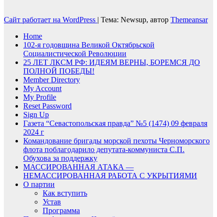
Сайт работает на WordPress
|
Тема: Newsup, автор
Themeansar
Home
102-я годовщина Великой Октябрьской
Социалистической Революции
25 ЛЕТ ЛКСМ РФ: ИДЕЯМ ВЕРНЫ, БОРЕМСЯ ДО
ПОЛНОЙ ПОБЕДЫ!
Member Directory
My Account
My Profile
Reset Password
Sign Up
Газета “Севастопольская правда” №5 (1474) 09 февраля
2024 г
Командование бригады морской пехоты Черноморского
флота поблагодарило депутата-коммуниста С.П.
Обухова за поддержку
МАССИРОВАННАЯ АТАКА —
НЕМАССИРОВАННАЯ РАБОТА С УКРЫТИЯМИ
О партии
Как вступить
Устав
Программа