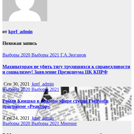
от
kprf_admin
Похожая запись
Выборы 2020
Выборы 2021
Г.А.Зюганов
Махинаторам не убить тягу трудящихся к справедливости
и социализму! Заявление Президиума ЦК КПРФ
Сен 30, 2021
kprf_admin
Выборы 2020
Выборы 2021
Роман Кияшко в прямом эфире студии ForPost в
программе «Реактор»
Сен 24, 2021
kprf_admin
Выборы 2020
Выборы 2021
Мнение