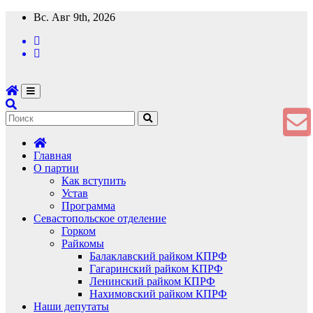
Перейти
Вс. Авг 9th, 2026
к
содержимому
Главная
О партии
Как вступить
Устав
Программа
Севастопольское отделение
Горком
Райкомы
Балаклавский райком КПРФ
Гагаринский райком КПРФ
Ленинский райком КПРФ
Нахимовский райком КПРФ
Наши депутаты