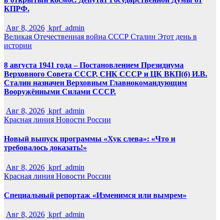
КПРФ.
Авг 8, 2026
kprf_admin
Великая Отечественная война
СССР
Сталин
Этот день в
истории
8 августа 1941 года – Постановлением Президиума
Верховного Совета СССР, СНК СССР и ЦК ВКП(б) И.В.
Сталин назначен Верховным Главнокомандующим
Вооружёнными Силами СССР.
Авг 8, 2026
kprf_admin
Красная линия
Новости России
Новый выпуск программы «Хук слева»: «Что и
требовалось доказать!»
Авг 8, 2026
kprf_admin
Красная линия
Новости России
Специальный репортаж «Изменимся или вымрем»
Авг 8, 2026
kprf_admin