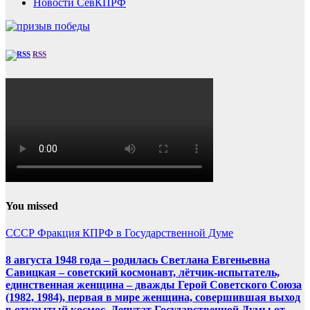
Новости СевКПРФ
RSS
You missed
СССР
Фракция КПРФ в Государственной Думе
8 августа 1948 года – родилась Светлана Евгеньевна
Савицкая – советский космонавт, лётчик-испытатель,
единственная женщина – дважды Герой Советского Союза
(1982, 1984), первая в мире женщина, совершившая выход
в открытый космос. Депутат Государственной Думы от