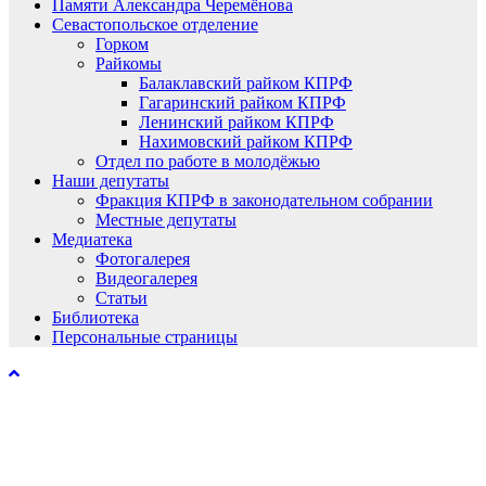
Памяти Александра Черемёнова
Севастопольское отделение
Горком
Райкомы
Балаклавский райком КПРФ
Гагаринский райком КПРФ
Ленинский райком КПРФ
Нахимовский райком КПРФ
Отдел по работе в молодёжью
Наши депутаты
Фракция КПРФ в законодательном собрании
Местные депутаты
Медиатека
Фотогалерея
Видеогалерея
Статьи
Библиотека
Персональные страницы