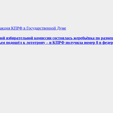
акция КПРФ в Государственной Думе
ой избирательной комиссии состоялась жеребьёвка по разме
ым подошёл к лототрону – и КПРФ получила номер 8 в феде