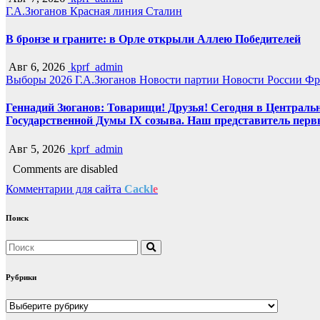
Г.А.Зюганов
Красная линия
Сталин
В бронзе и граните: в Орле открыли Аллею Победителей
Авг 6, 2026
kprf_admin
Выборы 2026
Г.А.Зюганов
Новости партии
Новости России
Фр
Геннадий Зюганов: Товарищи! Друзья! Сегодня в Центральн
Государственной Думы IX созыва. Наш представитель перв
Авг 5, 2026
kprf_admin
Comments are disabled
Комментарии для сайта
Cackl
e
Поиск
Рубрики
Рубрики