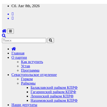
Перейти
Сб. Авг 8th, 2026
к
содержимому
Главная
О партии
Как вступить
Устав
Программа
Севастопольское отделение
Горком
Райкомы
Балаклавский райком КПРФ
Гагаринский райком КПРФ
Ленинский райком КПРФ
Нахимовский райком КПРФ
Наши депутаты