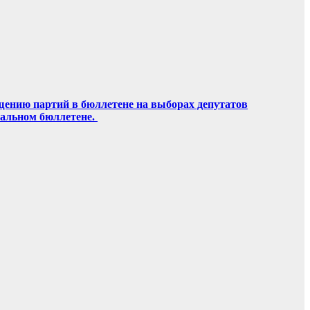
щению партий в бюллетене на выборах депутатов
ральном бюллетене.