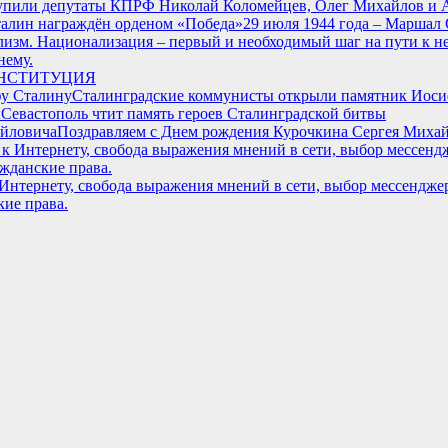
тупили депутаты КПРФ Николай Коломейцев, Олег Михайлов и 
29 июля 1944 года – Маршал
нему.
НСТИТУЦИЯ
Сталинградские коммунисты открыли памятник Иоси
Севастополь чтит память героев Сталинградской битвы
Поздравляем с Днем рождения Курочкина Сергея Миха
Интернету, свобода выражения мнений в сети, выбор мессендже
кие права.