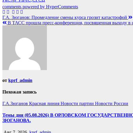
comments powered by HyperComments
Навигация
Г.А. Зюганов: Промедление смены курса грозит катастрофой
В ТАСС прошла пресс-конференция, посвященная выходу в с
по
записям
от
kprf_admin
Похожая запись
Г.А.Зюганов
Красная линия
Новости партии
Новости России
Темы дня (05.08.2026) В ОРЛОВСКОМ ГОСУДАРС
ЗЮГАНОВА.
Авг 7, 2026
kprf_admin