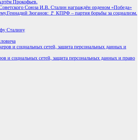
Артём Прокофьев.
 Советского Союза И.В. Сталин награждён орденом «Победа»
Геннадий Зюганов: 🚩 КПРФ – партия борьбы за социализм.
фу Сталину
йловича
ров и социальных сетей, защита персональных данных и право