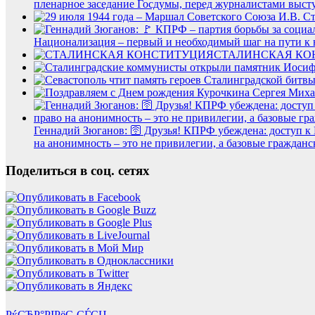
пленарное заседание Госдумы, перед журналистами выс
Национализация – первый и необходимый шаг на пути к 
СТАЛИНСКАЯ КО
Геннадий Зюганов: 🛜 Друзья! КПРФ убеждена: доступ к 
на анонимность – это не привилегии, а базовые гражданс
Поделиться в соц. сетях
РќСЂР°РІРёС‚СЃСЏ