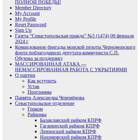
ПОЛНОЙ ПОБЕДЫ!
Member Directory
My Account
My Profile
Reset Password
Sign Up
Газета “Севастопольская правда” №5 (1474) 09 февраля
2024 г
Командование бригады морской пехоты Черноморского
флота поблагодарило депутата-коммуниста С.П.
Обухова за поддержку
МАССИРОВАННАЯ АТАКА —
НЕМАССИРОВАННАЯ РАБОТА С УКРЫТИЯМИ
О партии
Как вступить
Устав
Программа
Памяти Александра Черемёнова
Севастопольское отделение
Горком
Райкомы
Балаклавский райком КПРФ
Гагаринский райком КПРФ
Ленинский райком КПРФ
Нахимовский райком КПРФ