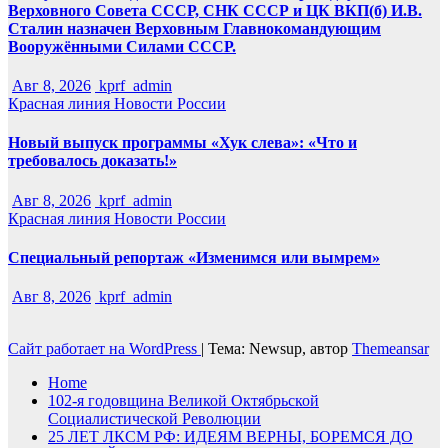
Верховного Совета СССР, СНК СССР и ЦК ВКП(б) И.В.
Сталин назначен Верховным Главнокомандующим
Вооружёнными Силами СССР.
Авг 8, 2026
kprf_admin
Красная линия
Новости России
Новый выпуск программы «Хук слева»: «Что и
требовалось доказать!»
Авг 8, 2026
kprf_admin
Красная линия
Новости России
Специальный репортаж «Изменимся или вымрем»
Авг 8, 2026
kprf_admin
Сайт работает на WordPress
|
Тема: Newsup, автор
Themeansar
Home
102-я годовщина Великой Октябрьской
Социалистической Революции
25 ЛЕТ ЛКСМ РФ: ИДЕЯМ ВЕРНЫ, БОРЕМСЯ ДО