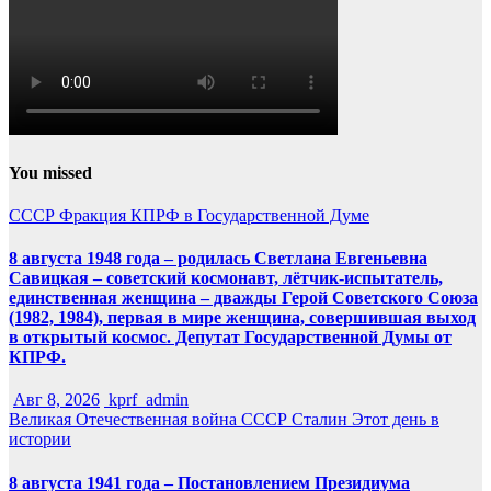
You missed
СССР
Фракция КПРФ в Государственной Думе
8 августа 1948 года – родилась Светлана Евгеньевна
Савицкая – советский космонавт, лётчик-испытатель,
единственная женщина – дважды Герой Советского Союза
(1982, 1984), первая в мире женщина, совершившая выход
в открытый космос. Депутат Государственной Думы от
КПРФ.
Авг 8, 2026
kprf_admin
Великая Отечественная война
СССР
Сталин
Этот день в
истории
8 августа 1941 года – Постановлением Президиума