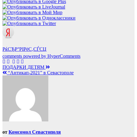
РќСЂР°РІРёС‚СЃСЏ
comments powered by HyperComments
Навигация
ПОДАРКИ ДЕТЯМ
“Антикап-2021” в Севастополе
по
записям
от
Комсомол Севастополя